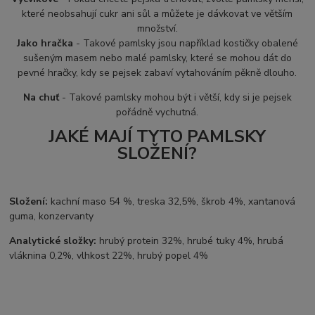
které neobsahují cukr ani sůl a můžete je dávkovat ve větším
množství.
Jako hračka
- Takové pamlsky jsou například kostičky obalené
sušeným masem nebo malé pamlsky, které se mohou dát do
pevné hračky, kdy se pejsek zabaví vytahováním pěkně dlouho.
Na chuť
- Takové pamlsky mohou být i větší, kdy si je pejsek
pořádně vychutná.
JAKÉ MAJÍ TYTO PAMLSKY
SLOŽENÍ?
Složení:
kachní maso 54 %, treska 32,5%, škrob 4%, xantanová
guma, konzervanty
Analytické složky:
hrubý protein 32%, hrubé tuky 4%, hrubá
vláknina 0,2%, vlhkost 22%, hrubý popel 4%