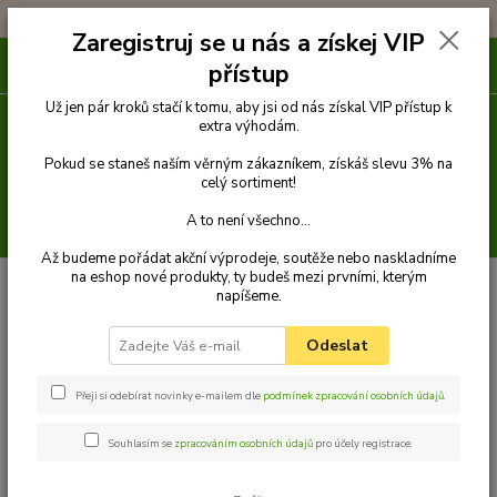
!!! DOPRAVA ZDARMA PŘI OBJEDNÁVCE NAD 1000Kč !!!
Zaregistruj se u nás a získej VIP
0
ks
přístup
za
0 Kč
Už jen pár kroků stačí k tomu, aby jsi od nás získal VIP přístup k
extra výhodám.
Menu
Pokud se staneš naším věrným zákazníkem, získáš slevu 3% na
celý sortiment!
A to není všechno...
Hledat
Až budeme pořádat akční výprodeje, soutěže nebo naskladníme
na eshop nové produkty, ty budeš mezi prvními, kterým
Úvod
Pamlsky
Pamlsky ze sušeného masa
Rolka kachna treska
napíšeme.
250g
Rolka kachna treska 250g
Odeslat
Přeji si odebírat novinky e-mailem dle
podmínek zpracování osobních údajů
.
Souhlasím se
zpracováním osobních údajů
pro účely registrace.