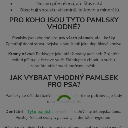
Nejsou přesušená, ale šťavnatá.
Obsahují spoustu vitamínů, bílkovin a minerálů.
PRO KOHO JSOU TYTO PAMLSKY
VHODNÉ?
Pamlsky jsou vhodné pro
psy všech plemen
, ale i
kočky
.
Zpestřují denní stravu pejska a slouží tak jako doplňkové krmivo.
Krmný návod:
Podávejte jako příležitostný pamlsek. Zajistěte
zvířeti přístup k čerstvé vodě. Skladujte v chladu a suchu,
zabraňte přímému slunečnímu světlu.
JAK VYBRAT VHODNÝ PAMLSEK
PRO PSA?
Pamlsky se dělí do různých kategorií pro různé potřeby a je tedy
dobré zvážit výběr.
Dentální
-
Tyto pamlsky
by měl mít každý majitel pejska doma.
Posilují čelistní svaly a pomáhají s dentální hygienou.
Výcvikové
- Pokud chcete pejska trénovat, zvolte pamlsky menší,