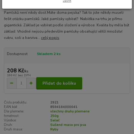
Zavřít
Pamlsků není nikdy dost.Máte doma pejska? Tak to jste někdy museli
řešit otázku pamlsků. Jaké pamlsky vybírat? Nabídka na trhu je přímo
gigantická. Základ je vybírat podle složení a výrobce. Kvalita by měla být
základ. Vhodné nejsou především pamlsky obsahující větší množství
cukru, soli a barviva...
celý popis
Dostupnost
Skladem 2 ks
208 Kč
/
ks
186 Kč
bez DPH
Přidat do košíku
Číslo produktu:
2921
EAN kód:
8594164000041
Dle plemene:
všechny druhy plemene
hmotnost:
250g
Výrobce:
Salač
Druh:
Sušené maso pro psa
Druh masa:
Ryby