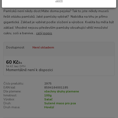
Zavřít
Pamlsků není nikdy dost.Máte doma pejska? Tak to jste někdy museli
řešit otázku pamlsků. Jaké pamlsky vybírat? Nabídka na trhu je přímo
gigantická. Základ je vybírat podle složení a výrobce. Kvalita by měla být
základ. Vhodné nejsou především pamlsky obsahující větší množství
cukru, soli a barviva...
celý popis
Dostupnost
Není skladem
60 Kč
/
ks
54 Kč
bez DPH
Momentálně není k dispozici
Číslo produktu:
2975
EAN kód:
8594164001185
Dle plemene:
všechny druhy plemene
hmotnost:
100g
Výrobce:
Salač
Druh:
Sušené maso pro psa
Druh masa:
Hovězí