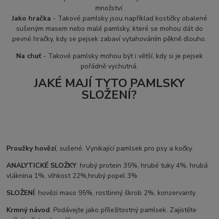
množství.
Jako hračka
- Takové pamlsky jsou například kostičky obalené
sušeným masem nebo malé pamlsky, které se mohou dát do
pevné hračky, kdy se pejsek zabaví vytahováním pěkně dlouho.
Na chuť
- Takové pamlsky mohou být i větší, kdy si je pejsek
pořádně vychutná.
JAKÉ MAJÍ TYTO PAMLSKY
SLOŽENÍ?
Proužky hovězí
, sušené. Vynikající pamlsek pro psy a kočky.
ANALYTICKÉ SLOŽKY
: hrubý protein 35%, hrubé tuky 4%, hrubá
vláknina 1%, vlhkost 22%,hrubý popel 3%
SLOŽENÍ
: hovězí maso 95%, rostlinný škrob 2%, konzervanty.
Krmný návod
. Podávejte jako příležitostný pamlsek. Zajistěte