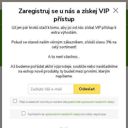
!!! DOPRAVA ZDARMA PŘI OBJEDNÁVCE NAD 1000Kč !!!
Zaregistruj se u nás a získej VIP
0
ks
přístup
za
0 Kč
Už jen pár kroků stačí k tomu, aby jsi od nás získal VIP přístup k
extra výhodám.
Menu
Pokud se staneš naším věrným zákazníkem, získáš slevu 3% na
celý sortiment!
A to není všechno...
Hledat
Až budeme pořádat akční výprodeje, soutěže nebo naskladníme
na eshop nové produkty, ty budeš mezi prvními, kterým
Úvod
Pamlsky
Pamlsky ze sušeného masa
Proužek hovězí sušený
napíšeme.
100g
Proužek hovězí sušený 100g
Odeslat
Přeji si odebírat novinky e-mailem dle
podmínek zpracování osobních údajů
.
Souhlasím se
zpracováním osobních údajů
pro účely registrace.