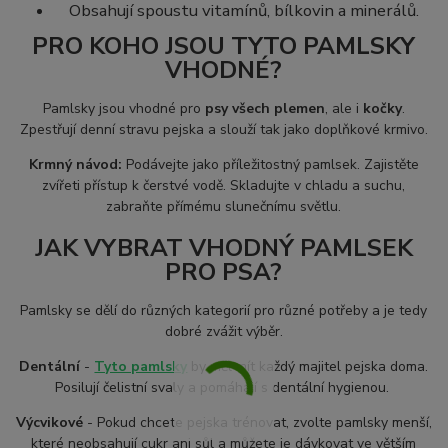
Obsahují spoustu vitamínů, bílkovin a minerálů.
PRO KOHO JSOU TYTO PAMLSKY
VHODNÉ?
Pamlsky jsou vhodné pro
psy všech plemen
, ale i
kočky
.
Zpestřují denní stravu pejska a slouží tak jako doplňkové krmivo.
Krmný návod:
Podávejte jako příležitostný pamlsek. Zajistěte
zvířeti přístup k čerstvé vodě. Skladujte v chladu a suchu,
zabraňte přímému slunečnímu světlu.
JAK VYBRAT VHODNÝ PAMLSEK
PRO PSA?
Pamlsky se dělí do různých kategorií pro různé potřeby a je tedy
dobré zvážit výběr.
Dentální
-
Tyto pamlsky
by měl mít každý majitel pejska doma.
Posilují čelistní svaly a pomáhají s dentální hygienou.
Výcvikové
- Pokud chcete pejska trénovat, zvolte pamlsky menší,
které neobsahují cukr ani sůl a můžete je dávkovat ve větším