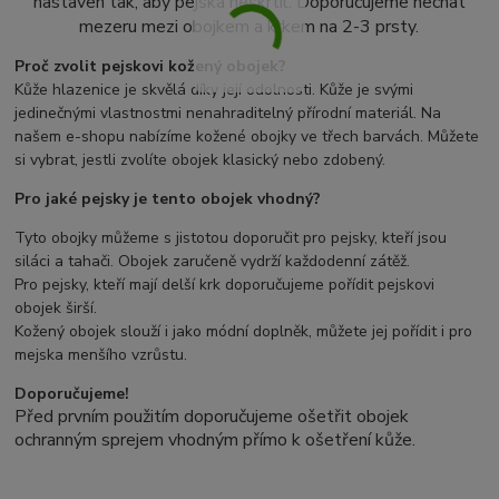
nastaven tak, aby pejska neškrtil. Doporučujeme nechat
mezeru mezi obojkem a krkem na 2-3 prsty.
Proč zvolit pejskovi kožený obojek?
Kůže hlazenice je skvělá díky její odolnosti. Kůže je svými
jedinečnými vlastnostmi nenahraditelný přírodní materiál. Na
našem e-shopu nabízíme kožené obojky ve třech barvách. Můžete
si vybrat, jestli zvolíte obojek klasický nebo zdobený.
Pro jaké pejsky je tento obojek vhodný?
Tyto obojky můžeme s jistotou doporučit pro pejsky, kteří jsou
siláci a tahači. Obojek zaručeně vydrží každodenní zátěž.
Pro pejsky, kteří mají delší krk doporučujeme pořídit pejskovi
obojek širší.
Kožený obojek slouží i jako módní doplněk, můžete jej pořídit i pro
mejska menšího vzrůstu.
Doporučujeme!
Před prvním použitím doporučujeme ošetřit obojek
ochranným sprejem vhodným přímo k ošetření kůže.