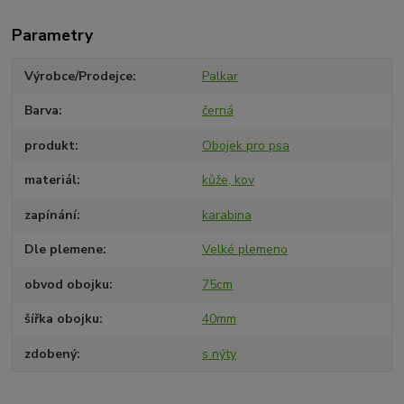
Parametry
Výrobce/Prodejce
Palkar
Barva
černá
produkt
Obojek pro psa
materiál
kůže, kov
zapínání
karabina
Dle plemene
Velké plemeno
obvod obojku
75cm
šířka obojku
40mm
zdobený
s nýty