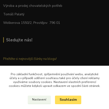
Výroba a prodej chovatelských potřeb
Tomáš Palatý
Wolkerova 1550/2, Prostějov 796 01
Sledujte nás!
Přečtěte si nejnovější články na blogu!
Pro základní funkčnost, zpříjemnění používání webu, analytické
Kontaktujte nás
účely a v případě udělení souhlasu také pro účely cílení reklamy
využíváme soubory cookies. Nastavení vlastních preferencí
cookies můžete kdykoli upravit odkazem ve spodní části stránek.
Tel.: + 420 777 282 683
E
-mail: tomas.palaty@palkar.cz
Souhlasím
Nastavení