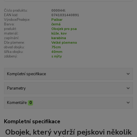
Číslo produktu:
000044l
EAN kód:
0741031440891
Výrobce/Prodejce:
Palkar
Barva:
černá
produkt:
Obojek pro psa
materiál:
kůže, kov
zapínání:
karabina
Dle plemene:
Velké plemeno
obvod obojku:
75cm
šířka obojku:
40mm
zdobený:
s nýty
Kompletní specifikace
Parametry
Komentáře
0
Kompletní specifikace
Obojek, který vydrží pejskovi několik