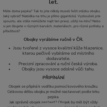
let.
Máte doma pejska? Tak to jste někdy museli řešit otázku obojku.
Jaký vybrat? Nabídka na trhu je přímo gigantická. Vyzkoušeli jste
spoustu, ale stále nemůžete najít ten pravý...ušitý na míru? Nebo
si jen libujete v různých barvách, materiálech...pro různé potřeby a
příležitosti?
Obojky vyrábíme ručně v ČR.
Jsou tvořené z vysoce kvalitní kůže hlazenice,
kterou pečlivě vybíráme od místního
dodavatele.
Precizní zpracování a ruční česká výroba.
Obojky jsou vysoce odolné vůči tahu.
PŘIPÍNÁNÍ
Obojek se připíná k vodítku pomocí kovového kroužku.
Celkovou délku obojku je možné nastavovat podle krku
pejska.
Jak správně obojek nastavit? Obojek by měl být vždy