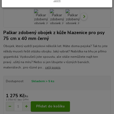
Zavřít
Palkar zdobený obojek z kůže hlazenice pro psy
75 cm x 40 mm černý
Obojek, který vydrží pejskovi několik let. Máte doma pejska? Tak to jste
někdy museli řešit otázku obojku. Jaký vybrat? Nabídka na trhu je přímo
gigantická. Vyzkoušeli jste spoustu, ale stále nemůžete najít ten
pravý...ušitý na míru? Nebo si jen libujete v různých barvách,
materiálech...pro různé po...
celý popis
Dostupnost
Skladem > 5 ks
1 275 Kč
/
ks
1 054 Kč
bez DPH
Přidat do košíku