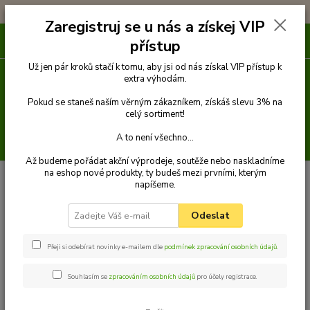
!!! DOPRAVA ZDARMA PŘI OBJEDNÁVCE NAD 1000Kč !!!
Zaregistruj se u nás a získej VIP
0
ks
přístup
za
0 Kč
Už jen pár kroků stačí k tomu, aby jsi od nás získal VIP přístup k
extra výhodám.
Menu
Pokud se staneš naším věrným zákazníkem, získáš slevu 3% na
celý sortiment!
A to není všechno...
Hledat
Až budeme pořádat akční výprodeje, soutěže nebo naskladníme
na eshop nové produkty, ty budeš mezi prvními, kterým
Úvod
Venčení
Obojky
Obojky z kůže hlazenice zdobené
Obojek z
napíšeme.
kůže hlazenice zdobený 75 cm
Palkar zdobený obojek z kůže hlazenice pro
psy 75 cm x 40 mm černý
Odeslat
Palkar zdobený obojek z kůže
hlazenice pro psy 75 cm x 40 mm
Přeji si odebírat novinky e-mailem dle
podmínek zpracování osobních údajů
.
černý
Souhlasím se
zpracováním osobních údajů
pro účely registrace.