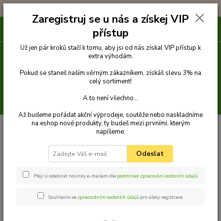
!!! DOPRAVA ZDARMA PŘI OBJEDNÁVCE NAD 1000Kč !!!
Zaregistruj se u nás a získej VIP
0
ks
přístup
za
0 Kč
Už jen pár kroků stačí k tomu, aby jsi od nás získal VIP přístup k
extra výhodám.
Menu
Pokud se staneš naším věrným zákazníkem, získáš slevu 3% na
celý sortiment!
A to není všechno...
Hledat
Až budeme pořádat akční výprodeje, soutěže nebo naskladníme
na eshop nové produkty, ty budeš mezi prvními, kterým
Úvod
Venčení
Obojky
Obojky z kůže hlazenice zdobené
Obojek z
napíšeme.
kůže hlazenice zdobený 75 cm
Palkar zdobený obojek z kůže hlazenice pro
psy 75 cm x 30 mm černý
Odeslat
Palkar zdobený obojek z kůže
hlazenice pro psy 75 cm x 30 mm
Přeji si odebírat novinky e-mailem dle
podmínek zpracování osobních údajů
.
černý
Souhlasím se
zpracováním osobních údajů
pro účely registrace.