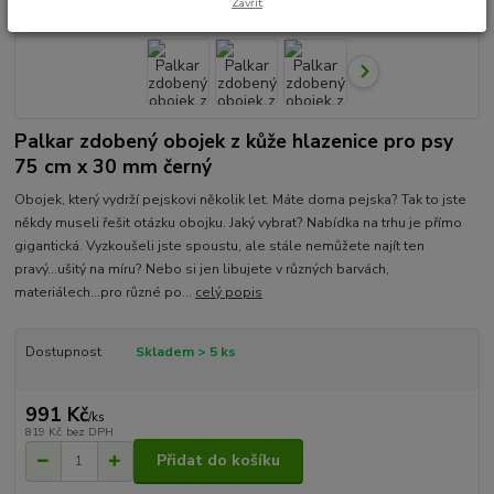
Zavřít
Palkar zdobený obojek z kůže hlazenice pro psy
75 cm x 30 mm černý
Obojek, který vydrží pejskovi několik let. Máte doma pejska? Tak to jste
někdy museli řešit otázku obojku. Jaký vybrat? Nabídka na trhu je přímo
gigantická. Vyzkoušeli jste spoustu, ale stále nemůžete najít ten
pravý...ušitý na míru? Nebo si jen libujete v různých barvách,
materiálech...pro různé po...
celý popis
Dostupnost
Skladem > 5 ks
991 Kč
/
ks
819 Kč
bez DPH
Přidat do košíku