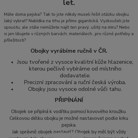
let.
Máte doma pejska? Tak to jste někdy museli řešit otázku obojku.
Jaký vybrat? Nabídka na trhu je přímo gigantická. Vyzkoušeli jste
spoustu, ale stále nemůžete najít ten pravý...ušitý na míru? Nebo
si jen libujete v různých barvách, materiálech...pro různé potřeby a
příležitosti?
Obojky vyrábíme ručně v ČR.
Jsou tvořené z vysoce kvalitní kůže hlazenice,
kterou pečlivě vybíráme od místního
dodavatele.
Precizní zpracování a ruční česká výroba.
Obojky jsou vysoce odolné vůči tahu.
PŘIPÍNÁNÍ
Obojek se připíná k vodítku pomocí kovového kroužku.
Celkovou délku obojku je možné nastavovat podle krku
pejska.
Jak správně obojek nastavit? Obojek by měl být vždy