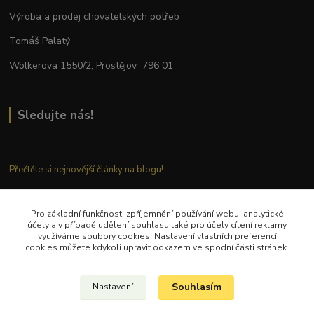
Výroba a prodej chovatelských potřeb
Tomáš Palatý
Wolkerova 1550/2, Prostějov 796 01
Sledujte nás!
Přečtěte si nejnovější články na blogu!
Pro základní funkčnost, zpříjemnění používání webu, analytické
Kontaktujte nás
účely a v případě udělení souhlasu také pro účely cílení reklamy
využíváme soubory cookies. Nastavení vlastních preferencí
cookies můžete kdykoli upravit odkazem ve spodní části stránek.
Tel.: + 420 777 282 683
E
-mail: tomas.palaty@palkar.cz
Souhlasím
Nastavení