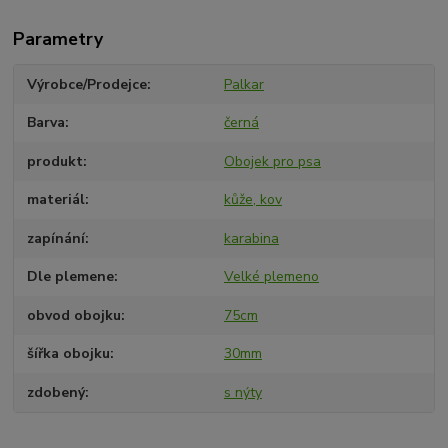
Parametry
Výrobce/Prodejce
Palkar
Barva
černá
produkt
Obojek pro psa
materiál
kůže, kov
zapínání
karabina
Dle plemene
Velké plemeno
obvod obojku
75cm
šířka obojku
30mm
zdobený
s nýty