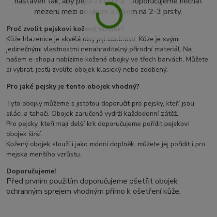
nastaven tak, aby pejska neškrtil. Doporučujeme nechat
mezeru mezi obojkem a krkem na 2-3 prsty.
Proč zvolit pejskovi kožený obojek?
Kůže hlazenice je skvělá díky její odolnosti. Kůže je svými
jedinečnými vlastnostmi nenahraditelný přírodní materiál. Na
našem e-shopu nabízíme kožené obojky ve třech barvách. Můžete
si vybrat, jestli zvolíte obojek klasický nebo zdobený.
Pro jaké pejsky je tento obojek vhodný?
Tyto obojky můžeme s jistotou doporučit pro pejsky, kteří jsou
siláci a tahači. Obojek zaručeně vydrží každodenní zátěž.
Pro pejsky, kteří mají delší krk doporučujeme pořídit pejskovi
obojek širší.
Kožený obojek slouží i jako módní doplněk, můžete jej pořídit i pro
mejska menšího vzrůstu.
Doporučujeme!
Před prvním použitím doporučujeme ošetřit obojek
ochranným sprejem vhodným přímo k ošetření kůže.