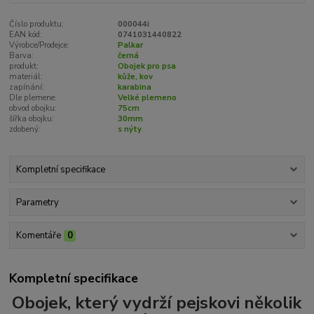
Číslo produktu:
000044i
EAN kód:
0741031440822
Výrobce/Prodejce:
Palkar
Barva:
černá
produkt:
Obojek pro psa
materiál:
kůže, kov
zapínání:
karabina
Dle plemene:
Velké plemeno
obvod obojku:
75cm
šířka obojku:
30mm
zdobený:
s nýty
Kompletní specifikace
Parametry
Komentáře
0
Kompletní specifikace
Obojek, který vydrží pejskovi několik