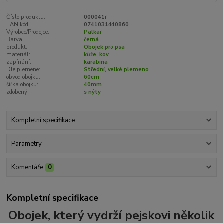
Číslo produktu:
000041r
EAN kód:
0741031440860
Výrobce/Prodejce:
Palkar
Barva:
černá
produkt:
Obojek pro psa
materiál:
kůže, kov
zapínání:
karabina
Dle plemene:
Střední, velké plemeno
obvod obojku:
60cm
šířka obojku:
40mm
zdobený:
s nýty
Kompletní specifikace
Parametry
Komentáře
0
Kompletní specifikace
Obojek, který vydrží pejskovi několik