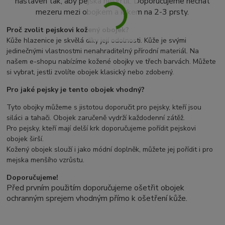
nastaven tak, aby pejska neškrtil. Doporučujeme nechat
mezeru mezi obojkem a krkem na 2-3 prsty.
Proč zvolit pejskovi kožený obojek?
Kůže hlazenice je skvělá díky její odolnosti. Kůže je svými
jedinečnými vlastnostmi nenahraditelný přírodní materiál. Na
našem e-shopu nabízíme kožené obojky ve třech barvách. Můžete
si vybrat, jestli zvolíte obojek klasický nebo zdobený.
Pro jaké pejsky je tento obojek vhodný?
Tyto obojky můžeme s jistotou doporučit pro pejsky, kteří jsou
siláci a tahači. Obojek zaručeně vydrží každodenní zátěž.
Pro pejsky, kteří mají delší krk doporučujeme pořídit pejskovi
obojek širší.
Kožený obojek slouží i jako módní doplněk, můžete jej pořídit i pro
mejska menšího vzrůstu.
Doporučujeme!
Před prvním použitím doporučujeme ošetřit obojek
ochranným sprejem vhodným přímo k ošetření kůže.