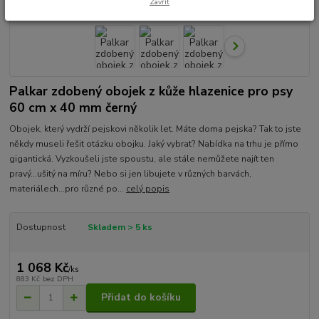
Zavřít
Palkar zdobený obojek z kůže hlazenice pro psy
60 cm x 40 mm černý
Obojek, který vydrží pejskovi několik let. Máte doma pejska? Tak to jste
někdy museli řešit otázku obojku. Jaký vybrat? Nabídka na trhu je přímo
gigantická. Vyzkoušeli jste spoustu, ale stále nemůžete najít ten
pravý...ušitý na míru? Nebo si jen libujete v různých barvách,
materiálech...pro různé po...
celý popis
Dostupnost
Skladem > 5 ks
1 068 Kč
/
ks
883 Kč
bez DPH
Přidat do košíku