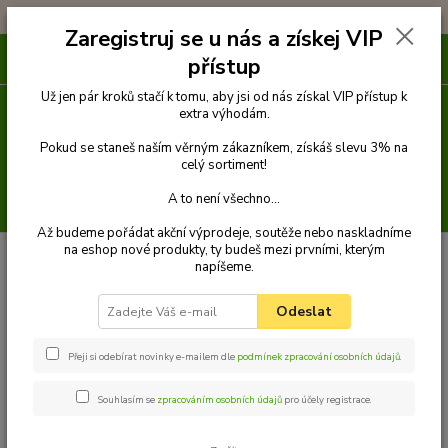
!!! DOPRAVA ZDARMA PŘI OBJEDNÁVCE NAD 1000Kč !!!
Zaregistruj se u nás a získej VIP
0
ks
přístup
za
0 Kč
Už jen pár kroků stačí k tomu, aby jsi od nás získal VIP přístup k
extra výhodám.
Menu
Pokud se staneš naším věrným zákazníkem, získáš slevu 3% na
celý sortiment!
A to není všechno...
Hledat
Až budeme pořádat akční výprodeje, soutěže nebo naskladníme
na eshop nové produkty, ty budeš mezi prvními, kterým
Úvod
Venčení
Obojky
Obojky z kůže hlazenice zdobené
Obojek z
napíšeme.
kůže hlazenice zdobený 60 cm
Palkar zdobený obojek z kůže hlazenice pro
psy 60 cm x 40 mm černý
Odeslat
Palkar zdobený obojek z kůže
hlazenice pro psy 60 cm x 40 mm
Přeji si odebírat novinky e-mailem dle
podmínek zpracování osobních údajů
.
černý
Souhlasím se
zpracováním osobních údajů
pro účely registrace.