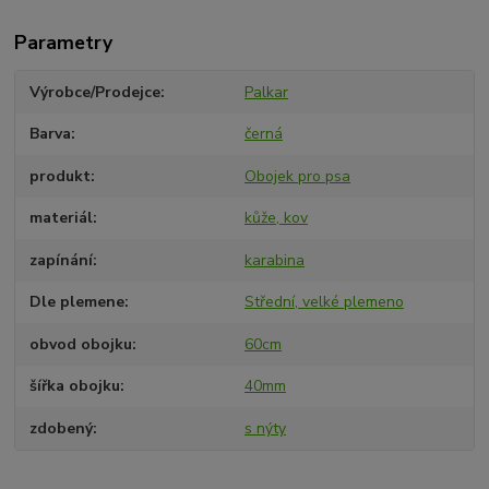
Parametry
Výrobce/Prodejce
Palkar
Barva
černá
produkt
Obojek pro psa
materiál
kůže, kov
zapínání
karabina
Dle plemene
Střední, velké plemeno
obvod obojku
60cm
šířka obojku
40mm
zdobený
s nýty