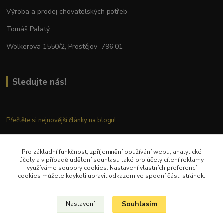
Výroba a prodej chovatelských potřeb
Tomáš Palatý
Wolkerova 1550/2, Prostějov 796 01
Sledujte nás!
Přečtěte si nejnovější články na blogu!
Pro základní funkčnost, zpříjemnění používání webu, analytické
Kontaktujte nás
účely a v případě udělení souhlasu také pro účely cílení reklamy
využíváme soubory cookies. Nastavení vlastních preferencí
cookies můžete kdykoli upravit odkazem ve spodní části stránek.
Tel.: + 420 777 282 683
E
-mail: tomas.palaty@palkar.cz
Souhlasím
Nastavení