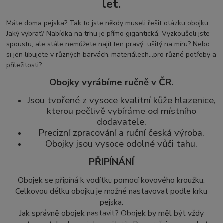
let.
Máte doma pejska? Tak to jste někdy museli řešit otázku obojku.
Jaký vybrat? Nabídka na trhu je přímo gigantická. Vyzkoušeli jste
spoustu, ale stále nemůžete najít ten pravý...ušitý na míru? Nebo
si jen libujete v různých barvách, materiálech...pro různé potřeby a
příležitosti?
Obojky vyrábíme ručně v ČR.
Jsou tvořené z vysoce kvalitní kůže hlazenice,
kterou pečlivě vybíráme od místního
dodavatele.
Precizní zpracování a ruční česká výroba.
Obojky jsou vysoce odolné vůči tahu.
PŘIPÍNÁNÍ
Obojek se připíná k vodítku pomocí kovového kroužku.
Celkovou délku obojku je možné nastavovat podle krku
pejska.
Jak správně obojek nastavit? Obojek by měl být vždy