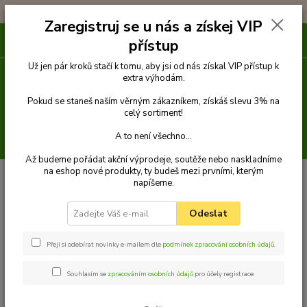
!!! DOPRAVA ZDARMA PŘI OBJEDNÁVCE NAD 1000Kč !!!
Zaregistruj se u nás a získej VIP
0
ks
přístup
za
0 Kč
Už jen pár kroků stačí k tomu, aby jsi od nás získal VIP přístup k
extra výhodám.
Menu
Pokud se staneš naším věrným zákazníkem, získáš slevu 3% na
celý sortiment!
A to není všechno...
Hledat
Až budeme pořádat akční výprodeje, soutěže nebo naskladníme
na eshop nové produkty, ty budeš mezi prvními, kterým
Úvod
Venčení
Obojky
Obojky z kůže hlazenice zdobené
Obojek z
napíšeme.
kůže hlazenice zdobený 55 cm
Palkar zdobený obojek z kůže hlazenice pro
psy 55 cm x 40 mm hnědý
Odeslat
Palkar zdobený obojek z kůže
hlazenice pro psy 55 cm x 40 mm
Přeji si odebírat novinky e-mailem dle
podmínek zpracování osobních údajů
.
hnědý
Souhlasím se
zpracováním osobních údajů
pro účely registrace.