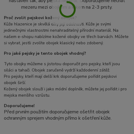
nastaven tak, aby pejska neškrtil. Doporučujeme nechat
mezeru mezi obojkem a krkem na 2-3 prsty.
Proč zvolit pejskovi kožený obojek?
Kůže hlazenice je skvělá díky její odolnosti. Kůže je svými
jedinečnými vlastnostmi nenahraditelný přírodní materiál. Na
našem e-shopu nabízíme kožené obojky ve třech barvách. Můžete
si vybrat, jestli zvolíte obojek klasický nebo zdobený.
Pro jaké pejsky je tento obojek vhodný?
Tyto obojky můžeme s jistotou doporučit pro pejsky, kteří jsou
siláci a tahači. Obojek zaručeně vydrží každodenní zátěž.
Pro pejsky, kteří mají delší krk doporučujeme pořídit pejskovi
obojek širší.
Kožený obojek slouží i jako módní doplněk, můžete jej pořídit i pro
mejska menšího vzrůstu.
Doporučujeme!
Před prvním použitím doporučujeme ošetřit obojek
ochranným sprejem vhodným přímo k ošetření kůže.