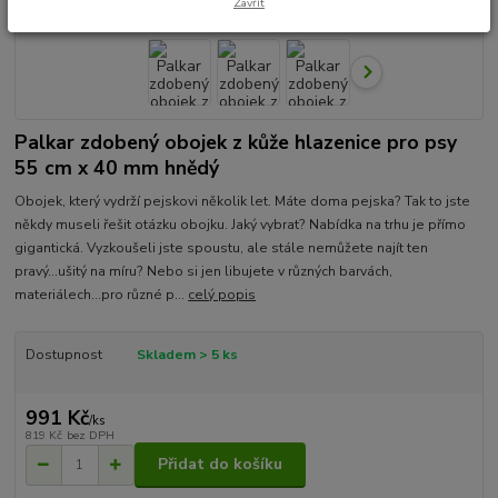
Zavřít
Palkar zdobený obojek z kůže hlazenice pro psy
55 cm x 40 mm hnědý
Obojek, který vydrží pejskovi několik let. Máte doma pejska? Tak to jste
někdy museli řešit otázku obojku. Jaký vybrat? Nabídka na trhu je přímo
gigantická. Vyzkoušeli jste spoustu, ale stále nemůžete najít ten
pravý...ušitý na míru? Nebo si jen libujete v různých barvách,
materiálech...pro různé p...
celý popis
Dostupnost
Skladem > 5 ks
991 Kč
/
ks
819 Kč
bez DPH
Přidat do košíku