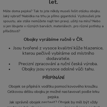
let.
Máte doma pejska? Tak to jste někdy museli řešit otázku obojku.
Jaký vybrat? Nabídka na trhu je přímo gigantická. Vyzkoušeli jste
spoustu, ale stále nemůžete najít ten pravý...ušitý na míru? Nebo
si jen libujete v různých barvách, materiálech...pro různé potřeby a
příležitosti?
Obojky vyrábíme ručně v ČR.
Jsou tvořené z vysoce kvalitní kůže hlazenice,
kterou pečlivě vybíráme od místního
dodavatele.
Precizní zpracování a ruční česká výroba.
Obojky jsou vysoce odolné vůči tahu.
PŘIPÍNÁNÍ
Obojek se připíná k vodítku pomocí kovového kroužku.
Celkovou délku obojku je možné nastavovat podle krku
pejska.
Jak správně obojek nastavit? Obojek by měl být vždy