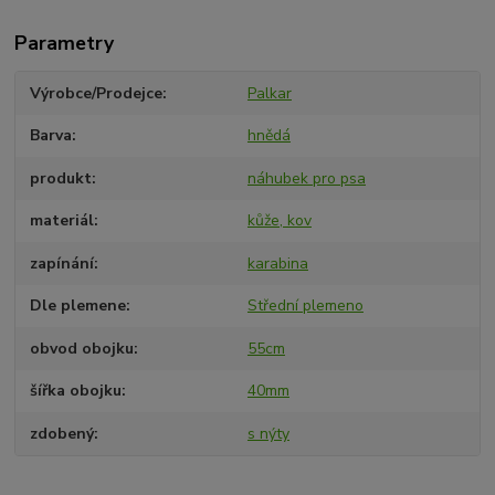
Parametry
Výrobce/Prodejce
Palkar
Barva
hnědá
produkt
náhubek pro psa
materiál
kůže, kov
zapínání
karabina
Dle plemene
Střední plemeno
obvod obojku
55cm
šířka obojku
40mm
zdobený
s nýty