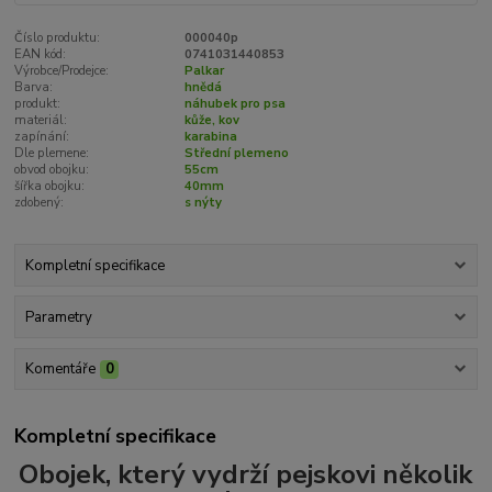
Číslo produktu:
000040p
EAN kód:
0741031440853
Výrobce/Prodejce:
Palkar
Barva:
hnědá
produkt:
náhubek pro psa
materiál:
kůže, kov
zapínání:
karabina
Dle plemene:
Střední plemeno
obvod obojku:
55cm
šířka obojku:
40mm
zdobený:
s nýty
Kompletní specifikace
Parametry
Komentáře
0
Kompletní specifikace
Obojek, který vydrží pejskovi několik