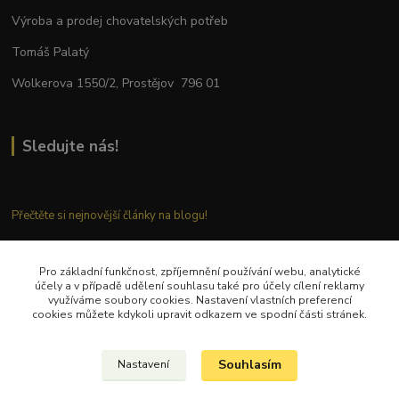
Výroba a prodej chovatelských potřeb
Tomáš Palatý
Wolkerova 1550/2, Prostějov 796 01
Sledujte nás!
Přečtěte si nejnovější články na blogu!
Pro základní funkčnost, zpříjemnění používání webu, analytické
Kontaktujte nás
účely a v případě udělení souhlasu také pro účely cílení reklamy
využíváme soubory cookies. Nastavení vlastních preferencí
cookies můžete kdykoli upravit odkazem ve spodní části stránek.
Tel.: + 420 777 282 683
E
-mail: tomas.palaty@palkar.cz
Souhlasím
Nastavení