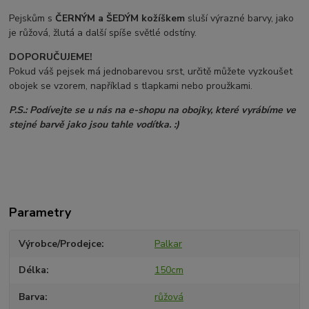
Pejskům s
ČERNÝM a ŠEDÝM
kožíškem
sluší výrazné barvy, jako
je růžová, žlutá a další spíše světlé odstíny.
DOPORUČUJEME!
Pokud váš pejsek má jednobarevou srst, určitě můžete vyzkoušet
obojek se vzorem, například s tlapkami nebo proužkami.
P.S.: Podívejte se u nás na e-shopu na obojky, které vyrábíme ve
stejné barvě jako jsou tahle vodítka. :)
Parametry
Výrobce/Prodejce
Palkar
Délka
150cm
Barva
růžová