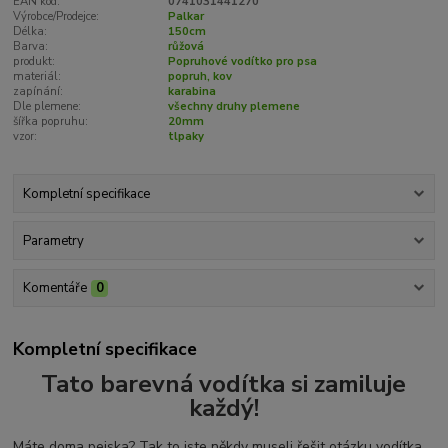
EAN kód:
0741031441270
Výrobce/Prodejce:
Palkar
Délka:
150cm
Barva:
růžová
produkt:
Popruhové vodítko pro psa
materiál:
popruh, kov
zapínání:
karabina
Dle plemene:
všechny druhy plemene
šířka popruhu:
20mm
vzor:
tlpaky
Kompletní specifikace
Parametry
Komentáře
0
Kompletní specifikace
Tato barevná vodítka si zamiluje
každý!
Máte doma pejska? Tak to jste někdy museli řešit otázku vodítka.