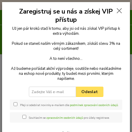
!!! DOPRAVA ZDARMA PŘI OBJEDNÁVCE NAD 1000Kč !!!
Zaregistruj se u nás a získej VIP
0
ks
přístup
za
0 Kč
Už jen pár kroků stačí k tomu, aby jsi od nás získal VIP přístup k
Menu
extra výhodám.
Pokud se staneš naším věrným zákazníkem, získáš slevu 3% na
Hledat
celý sortiment!
A to není všechno...
Úvod
Venčení
Vodítka
Klasická vodítka popruhová
Vodítko klasické
1,5 m x 20 mm
Palkar vodítko z popruhu pro psy 150 cm x 20 mm černo-
Až budeme pořádat akční výprodeje, soutěže nebo naskladníme
růžová s tlapkami
na eshop nové produkty, ty budeš mezi prvními, kterým
napíšeme.
Palkar vodítko z popruhu pro psy
150 cm x 20 mm černo-růžová s
Odeslat
tlapkami
Přeji si odebírat novinky e-mailem dle
podmínek zpracování osobních údajů
.
Souhlasím se
zpracováním osobních údajů
pro účely registrace.