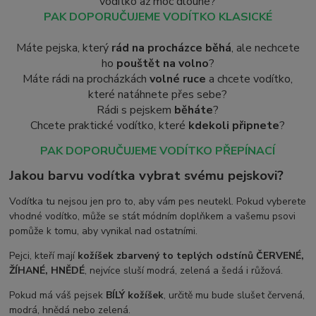
vodítko až moc dlouhé?
PAK DOPORUČUJEME VODÍTKO KLASICKÉ
Máte pejska, který
rád na procházce běhá
, ale nechcete
ho
pouštět na volno
?
Máte rádi na procházkách
volné ruce
a chcete vodítko,
které natáhnete přes sebe?
Rádi s pejskem
běháte
?
Chcete praktické vodítko, které
kdekoli připnete
?
PAK DOPORUČUJEME VODÍTKO PŘEPÍNACÍ
Jakou barvu vodítka vybrat svému pejskovi?
Vodítka tu nejsou jen pro to, aby vám pes neutekl. Pokud vyberete
vhodné vodítko, může se stát módním doplňkem a vašemu psovi
pomůže k tomu, aby vynikal nad ostatními.
Pejci, kteří mají
kožíšek zbarvený to teplých odstínů ČERVENÉ,
ŽÍHANÉ, HNĚDÉ
, nejvíce sluší modrá, zelená a šedá i růžová.
Pokud má váš pejsek
BÍLÝ kožíšek
, určitě mu bude slušet červená,
modrá, hnědá nebo zelená.