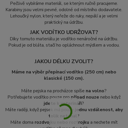
Pečlivě vybíráme materiál, se kterým ručně pracujeme.
Karabiny jsou velmi pevné, odolné od místního dodavatele.
Lehoučký nylon, který neřeže do ruky, nepálí a je velmi
praktický na údržbu.
JAK VODÍTKO UDRŽOVAT?
Díky tomuto materiálu je vodítko nenáročné na údržbu.
Pokud je od bláta, stačí ho opláchnout mýdlem a vodou.
JAKOU DÉLKU ZVOLIT?
Máme na výběr přepínací vodítko (250 cm) nebo
klasické (150 cm).
Máte pejska na procházce spíše
na volno
?
Potřebujete vodítko pouze pro
případ nouze
nebo když
jdete k veterináři
?
Máte raději, když pejsek má pouze
jednu vzdálenost, aby
tolik netahal
?
Máte doma
rozdvojku nebo roztrojku
a nechete mít