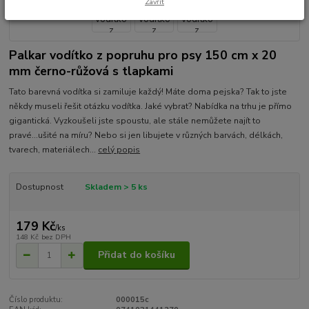
Zavřít
Palkar vodítko z popruhu pro psy 150 cm x 20
mm černo-růžová s tlapkami
Tato barevná vodítka si zamiluje každý! Máte doma pejska? Tak to jste
někdy museli řešit otázku vodítka. Jaké vybrat? Nabídka na trhu je přímo
gigantická. Vyzkoušeli jste spoustu, ale stále nemůžete najít to
pravé...ušité na míru? Nebo si jen libujete v různých barvách, délkách,
tvarech, materiálech...
celý popis
Dostupnost
Skladem > 5 ks
179 Kč
/
ks
148 Kč
bez DPH
Přidat do košíku
Číslo produktu:
000015c