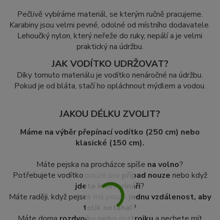
Pečlivě vybíráme materiál, se kterým ručně pracujeme.
Karabiny jsou velmi pevné, odolné od místního dodavatele.
Lehoučký nylon, který neřeže do ruky, nepálí a je velmi
praktický na údržbu.
JAK VODÍTKO UDRŽOVAT?
Díky tomuto materiálu je vodítko nenáročné na údržbu.
Pokud je od bláta, stačí ho opláchnout mýdlem a vodou.
JAKOU DÉLKU ZVOLIT?
Máme na výběr přepínací vodítko (250 cm) nebo
klasické (150 cm).
Máte pejska na procházce spíše
na volno
?
Potřebujete vodítko pouze pro
případ nouze
nebo když
jdete k veterináři
?
Máte raději, když pejsek má pouze
jednu vzdálenost, aby
tolik netahal
?
Máte doma
rozdvojku nebo roztrojku
a nechete mít