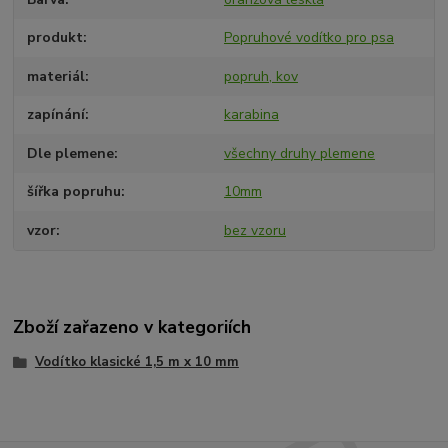
produkt
Popruhové vodítko pro psa
materiál
popruh, kov
zapínání
karabina
Dle plemene
všechny druhy plemene
šířka popruhu
10mm
vzor
bez vzoru
Zboží zařazeno v kategoriích
Vodítko klasické 1,5 m x 10 mm