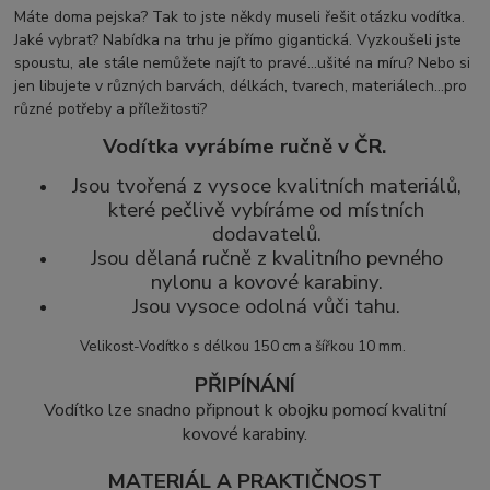
Máte doma pejska? Tak to jste někdy museli řešit otázku vodítka.
Jaké vybrat? Nabídka na trhu je přímo gigantická. Vyzkoušeli jste
spoustu, ale stále nemůžete najít to pravé...ušité na míru? Nebo si
jen libujete v různých barvách, délkách, tvarech, materiálech...pro
různé potřeby a příležitosti?
Vodítka vyrábíme ručně v ČR.
Jsou tvořená z vysoce kvalitních materiálů,
které pečlivě vybíráme od místních
dodavatelů.
Jsou dělaná ručně z kvalitního pevného
nylonu a kovové karabiny.
Jsou vysoce odolná vůči tahu.
Velikost-Vodítko s délkou 150 cm a šířkou 10 mm.
PŘIPÍNÁNÍ
Vodítko lze snadno připnout k obojku pomocí kvalitní
kovové karabiny.
MATERIÁL A PRAKTIČNOST