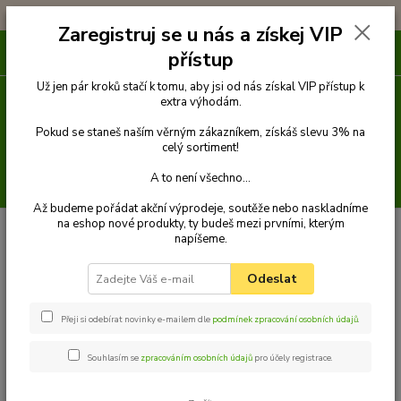
!!! DOPRAVA ZDARMA PŘI OBJEDNÁVCE NAD 1000Kč !!!
Zaregistruj se u nás a získej VIP
0
ks
přístup
za
0 Kč
Už jen pár kroků stačí k tomu, aby jsi od nás získal VIP přístup k
extra výhodám.
Menu
Pokud se staneš naším věrným zákazníkem, získáš slevu 3% na
celý sortiment!
A to není všechno...
Hledat
Až budeme pořádat akční výprodeje, soutěže nebo naskladníme
na eshop nové produkty, ty budeš mezi prvními, kterým
Úvod
Venčení
Vodítka
Klasická vodítka popruhová
Vodítko klasické
napíšeme.
1,5 m x 10 mm
Palkar vodítko z popruhu pro psy 150 cm x 10 mm
oranžová-lesklá
Odeslat
Palkar vodítko z popruhu pro psy
150 cm x 10 mm oranžová-lesklá
Přeji si odebírat novinky e-mailem dle
podmínek zpracování osobních údajů
.
Souhlasím se
zpracováním osobních údajů
pro účely registrace.