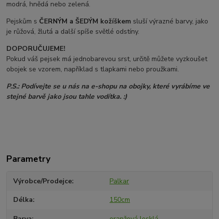
modrá, hnědá nebo zelená.
Pejskům s
ČERNÝM a ŠEDÝM
kožíškem
sluší výrazné barvy, jako
je růžová, žlutá a další spíše světlé odstíny.
DOPORUČUJEME!
Pokud váš pejsek má jednobarevou srst, určitě můžete vyzkoušet
obojek se vzorem, například s tlapkami nebo proužkami.
P.S.: Podívejte se u nás na e-shopu na obojky, které vyrábíme ve
stejné barvě jako jsou tahle vodítka. :)
Parametry
Výrobce/Prodejce
Palkar
Délka
150cm
Barva
oranžová lesklá