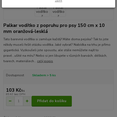
Zavřít
Palkar vodítko z popruhu pro psy 150 cm x 10
mm oranžová-lesklá
Tato barevná vodítka si zamiluje každý! Máte doma pejska? Tak to jste
někdy museli řešit otázku vodítka. Jaké vybrat? Nabídka na trhu je přímo
gigantická. Vyzkoušeli jste spoustu, ale stále nemůžete najít to
pravé...ušité na míru? Nebo si jen libujete v různých barvách, délkách,
tvarech, materiálech...
celý popis
Dostupnost
Skladem > 5 ks
103 Kč
/
ks
85 Kč
bez DPH
Přidat do košíku