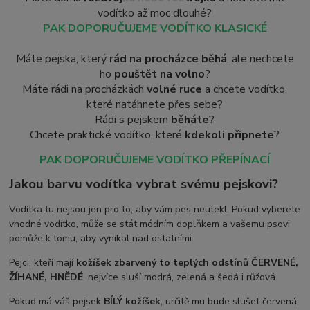
vodítko až moc dlouhé?
PAK DOPORUČUJEME VODÍTKO KLASICKÉ
Máte pejska, který
rád na procházce běhá
, ale nechcete
ho
pouštět na volno
?
Máte rádi na procházkách
volné ruce
a chcete vodítko,
které natáhnete přes sebe?
Rádi s pejskem
běháte
?
Chcete praktické vodítko, které
kdekoli připnete
?
PAK DOPORUČUJEME VODÍTKO PŘEPÍNACÍ
Jakou barvu vodítka vybrat svému pejskovi?
Vodítka tu nejsou jen pro to, aby vám pes neutekl. Pokud vyberete
vhodné vodítko, může se stát módním doplňkem a vašemu psovi
pomůže k tomu, aby vynikal nad ostatními.
Pejci, kteří mají
kožíšek zbarvený to teplých odstínů ČERVENÉ,
ŽÍHANÉ, HNĚDÉ
, nejvíce sluší modrá, zelená a šedá i růžová.
Pokud má váš pejsek
BÍLÝ kožíšek
, určitě mu bude slušet červená,