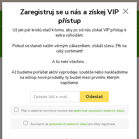
!!! DOPRAVA ZDARMA PŘI OBJEDNÁVCE NAD 1000Kč !!!
Zaregistruj se u nás a získej VIP
0
ks
přístup
za
0 Kč
Už jen pár kroků stačí k tomu, aby jsi od nás získal VIP přístup k
Menu
extra výhodám.
Pokud se staneš naším věrným zákazníkem, získáš slevu 3% na
Hledat
celý sortiment!
A to není všechno...
Úvod
Venčení
Vodítka
Klasická vodítka popruhová
Vodítko klasické
1,5 m x 10 mm
Palkar vodítko z popruhu pro psy 150 cm x 10 mm černo-
Až budeme pořádat akční výprodeje, soutěže nebo naskladníme
zelená s tlapkami
na eshop nové produkty, ty budeš mezi prvními, kterým
napíšeme.
Palkar vodítko z popruhu pro psy
150 cm x 10 mm černo-zelená s
Odeslat
tlapkami
Přeji si odebírat novinky e-mailem dle
podmínek zpracování osobních údajů
.
Souhlasím se
zpracováním osobních údajů
pro účely registrace.