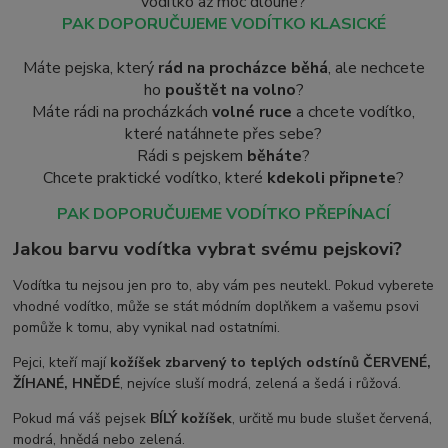
vodítko až moc dlouhé?
PAK DOPORUČUJEME VODÍTKO KLASICKÉ
Máte pejska, který
rád na procházce běhá
, ale nechcete
ho
pouštět na volno
?
Máte rádi na procházkách
volné ruce
a chcete vodítko,
které natáhnete přes sebe?
Rádi s pejskem
běháte
?
Chcete praktické vodítko, které
kdekoli připnete
?
PAK DOPORUČUJEME VODÍTKO PŘEPÍNACÍ
Jakou barvu vodítka vybrat svému pejskovi?
Vodítka tu nejsou jen pro to, aby vám pes neutekl. Pokud vyberete
vhodné vodítko, může se stát módním doplňkem a vašemu psovi
pomůže k tomu, aby vynikal nad ostatními.
Pejci, kteří mají
kožíšek zbarvený to teplých odstínů ČERVENÉ,
ŽÍHANÉ, HNĚDÉ
, nejvíce sluší modrá, zelená a šedá i růžová.
Pokud má váš pejsek
BÍLÝ kožíšek
, určitě mu bude slušet červená,
modrá, hnědá nebo zelená.