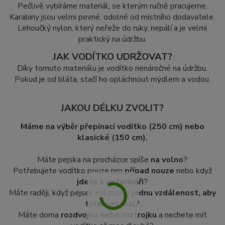
Pečlivě vybíráme materiál, se kterým ručně pracujeme.
Karabiny jsou velmi pevné, odolné od místního dodavatele.
Lehoučký nylon, který neřeže do ruky, nepálí a je velmi
praktický na údržbu.
JAK VODÍTKO UDRŽOVAT?
Díky tomuto materiálu je vodítko nenáročné na údržbu.
Pokud je od bláta, stačí ho opláchnout mýdlem a vodou.
JAKOU DÉLKU ZVOLIT?
Máme na výběr přepínací vodítko (250 cm) nebo
klasické (150 cm).
Máte pejska na procházce spíše
na volno
?
Potřebujete vodítko pouze pro
případ nouze
nebo když
jdete k veterináři
?
Máte raději, když pejsek má pouze
jednu vzdálenost, aby
tolik netahal
?
Máte doma
rozdvojku nebo roztrojku
a nechete mít