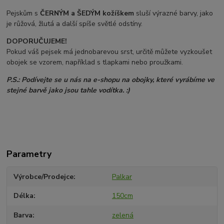
Pejskům s
ČERNÝM a ŠEDÝM
kožíškem
sluší výrazné barvy, jako
je růžová, žlutá a další spíše světlé odstíny.
DOPORUČUJEME!
Pokud váš pejsek má jednobarevou srst, určitě můžete vyzkoušet
obojek se vzorem, například s tlapkami nebo proužkami.
P.S.: Podívejte se u nás na e-shopu na obojky, které vyrábíme ve
stejné barvě jako jsou tahle vodítka. :)
Parametry
Výrobce/Prodejce
Palkar
Délka
150cm
Barva
zelená