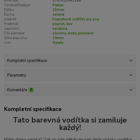
EAN kód:
0741031441256
Výrobce/Prodejce:
Palkar
Délka:
150cm
Barva:
zelená
produkt:
Popruhové vodítko pro psa
materiál:
popruh, kov
zapínání:
karabina
Dle plemene:
všechny druhy plemene
šířka popruhu:
10mm
vzor:
tlpaky
Kompletní specifikace
Parametry
Komentáře
0
Kompletní specifikace
Tato barevná vodítka si zamiluje
každý!
Máte doma pejska? Tak to jste někdy museli řešit otázku vodítka.