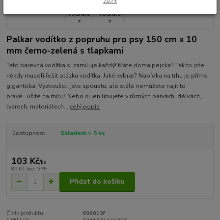
Zavřít
Palkar vodítko z popruhu pro psy 150 cm x 10
mm černo-zelená s tlapkami
Tato barevná vodítka si zamiluje každý! Máte doma pejska? Tak to jste
někdy museli řešit otázku vodítka. Jaké vybrat? Nabídka na trhu je přímo
gigantická. Vyzkoušeli jste spoustu, ale stále nemůžete najít to
pravé...ušité na míru? Nebo si jen libujete v různých barvách, délkách,
tvarech, materiálech...
celý popis
Dostupnost
Skladem > 5 ks
103 Kč
/
ks
85 Kč
bez DPH
Přidat do košíku
Číslo produktu:
000013f