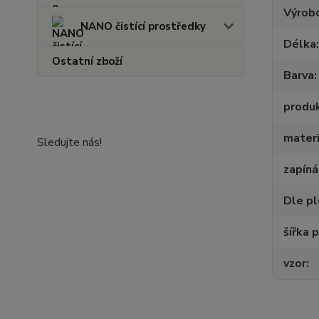
Výrob
NANO čistící prostředky
Délka
Ostatní zboží
Barva
produ
materi
Sledujte nás!
zapíná
Dle p
šířka 
vzor