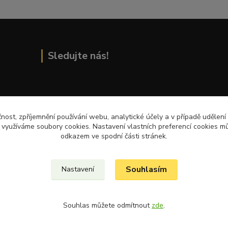
Sledujte nás!
Přečtěte si nejnovější články na blogu!
čnost, zpříjemnění používání webu, analytické účely a v případě udělení
y využíváme soubory cookies. Nastavení vlastních preferencí cookies mů
odkazem ve spodní části stránek.
Souhlasím
Nastavení
Souhlas můžete odmítnout
zde
.