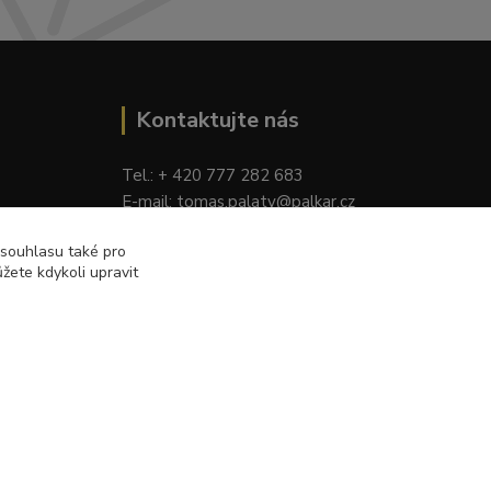
Kontaktujte nás
Tel.: + 420 777 282 683
E
-mail: tomas.palaty@palkar.cz
 souhlasu také pro
žete kdykoli upravit
Vytvořeno na
Eshop-rychle.cz