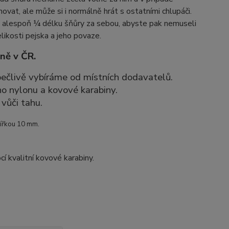
vat, ale může si i normálně hrát s ostatními chlupáči.
hat alespoň ¼ délku šňůry za sebou, abyste pak nemuseli
likosti pejska a jeho povaze.
ně v ČR.
 pečlivě vybíráme od místních dodavatelů.
ho nylonu a kovové karabiny.
vůči tahu.
šířkou 10 mm.
í kvalitní kovové karabiny.