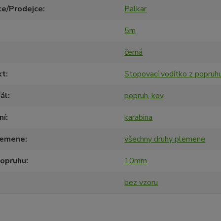
ce/Prodejce
Palkar
5m
černá
kt
Stopovací vodítko z popruh
ál
popruh, kov
ní
karabina
lemene
všechny druhy plemene
popruhu
10mm
bez vzoru