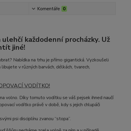
Komentáře
0
a ulehčí každodenní procházky. Už
ít jiné!
brat? Nabídka na trhu je přímo gigantická. Vyzkoušeli
 libujete v různých barvách, délkách, tvarech,
STOPOVACÍ VODÍTKO!
na volno. Díky tomuto vodítku se váš pejsek ihned naučí
opovací vodítko právě v době, kdy s jejich chlupáči
svými psi disciplínu zvanou “stopa”.
buď šňůru necháme zcela volně za ním a v případě