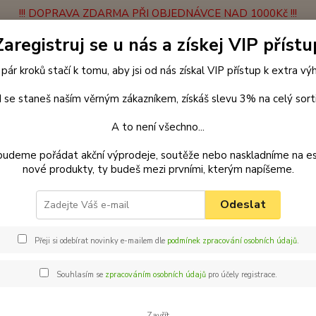
!!! DOPRAVA ZDARMA PŘI OBJEDNÁVCE NAD 1000Kč !!!
Zaregistruj se u nás a získej VIP přístu
latba
Vrácení zboží
Obchodní podmínky
Velkoobchodní spolupráce
 pár kroků stačí k tomu, aby jsi od nás získal VIP přístup k extra v
Hledat
 se staneš naším věrným zákazníkem, získáš slevu 3% na celý sort
A to není všechno...
enčení
Vodítka
Stopovací vodítka
Vodítko stopovací 5 metrů
budeme pořádat akční výprodeje, soutěže nebo naskladníme na e
nové produkty, ty budeš mezi prvními, kterým napíšeme.
ar vodítko stopovací z popruhu 
Odeslat
Palk
m x 
Přeji si odebírat novinky e-mailem dle
podmínek zpracování osobních údajů
.
Vodítk
prochá
Souhlasím se
zpracováním osobních údajů
pro účely registrace.
jste n
je přím
Zavřít