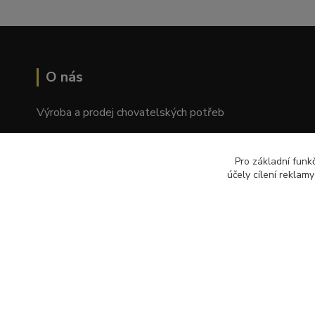
O nás
Výroba a prodej chovatelských potřeb
Tomáš Palatý
Pro základní funk
Wolkerova 1550/2, Prostějov 796 01
účely cílení reklam
© Copyright 2018 – 2024 Palkar.cz