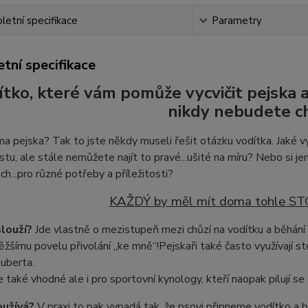
etní specifikace
Parametry
tní specifikace
ítko, které vám pomůže vycvičit pejska 
nikdy nebudete cht
 pejska? Tak to jste někdy museli řešit otázku vodítka. Jaké vy
stu, ale stále nemůžete najít to pravé...ušité na míru? Nebo si jen
ch...pro různé potřeby a příležitosti?
KAŽDÝ by měl mít doma tohle 
slouží?
Jde vlastně o mezistupeň mezi chůzí na vodítku a běhání 
ěžšímu povelu přivolání
„ke mně“!
Pejskaři také často využívají st
uberta.
e také vhodné ale i pro sportovní kynology, kteří naopak pilují se 
oužívá?
V praxi to pak vypadá tak, že psovi připneme vodítko a 