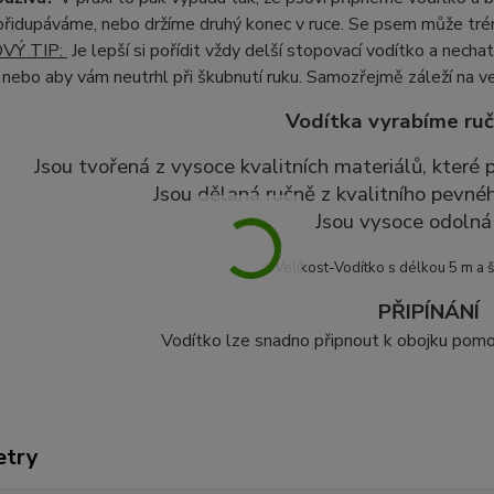
řidupáváme, nebo držíme druhý konec v ruce. Se psem může tréno
VÝ TIP:
Je lepší si pořídit vždy delší stopovací vodítko a nec
 nebo aby vám neutrhl při škubnutí ruku. Samozřejmě záleží na ve
Vodítka vyrabíme ruč
Jsou tvořená z vysoce kvalitních materiálů, které
Jsou dělaná ručně z kvalitního pevné
Jsou vysoce odolná 
Velikost-Vodítko s délkou 5 m a 
PŘIPÍNÁNÍ
Vodítko lze snadno připnout k obojku pomoc
etry