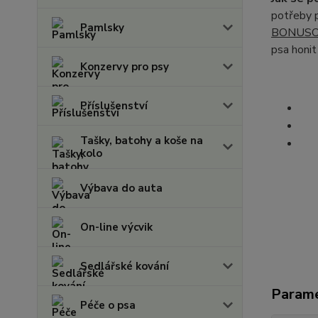
potřeby p
Pamlsky
BONUSO
psa honit
Konzervy pro psy
Příslušenství
Tašky, batohy a koše na
kolo
Výbava do auta
On-line výcvik
Sedlářské kování
Param
Péče o psa