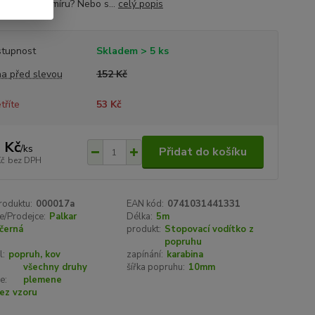
é...ušité na míru? Nebo s...
celý popis
tupnost
Skladem > 5 ks
a před slevou
152 Kč
tříte
53 Kč
 Kč
/
ks
Přidat do košíku
Kč
bez DPH
roduktu:
000017a
EAN kód:
0741031441331
e/Prodejce:
Palkar
Délka:
5m
černá
produkt:
Stopovací vodítko z
popruhu
l:
popruh, kov
zapínání:
karabina
všechny druhy
šířka popruhu:
10mm
e:
plemene
ez vzoru