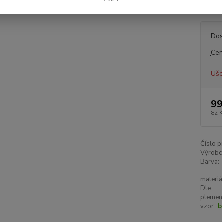
to prav
Dos
Cen
Uše
99
82 
Číslo p
Výrobc
Barva:
materiá
Dle
plemen
vzor:
b