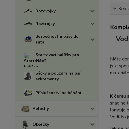
Kompl
Rozdvojky
Roztrojky
Komple
Bezpečnostní pásy do
Vod
auta
Startovací balíčky pro
Máte doma
štěně
jste spou
materiále
Sáčky a pouzdra na psí
exkrementy
Příslušenství na běhání
K čemu 
snad nejt
Pelechy
lomcuje p
Vodítko j
Oblečky
Jak se p