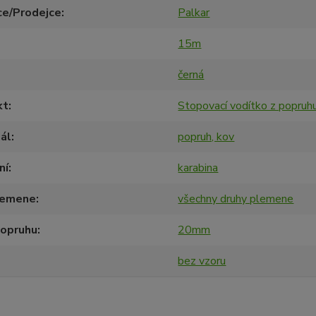
ce/Prodejce
Palkar
15m
černá
kt
Stopovací vodítko z popruh
ál
popruh, kov
ní
karabina
lemene
všechny druhy plemene
popruhu
20mm
bez vzoru