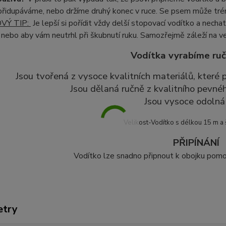
řidupáváme, nebo držíme druhý konec v ruce. Se psem může tréno
VÝ TIP:
Je lepší si pořídit vždy delší stopovací vodítko a nec
 nebo aby vám neutrhl při škubnutí ruku. Samozřejmě záleží na ve
Vodítka vyrabíme ruč
Jsou tvořená z vysoce kvalitních materiálů, které
Jsou dělaná ručně z kvalitního pevné
Jsou vysoce odolná 
Velikost-Vodítko s délkou 15 m a
PŘIPÍNÁNÍ
Vodítko lze snadno připnout k obojku pomoc
etry