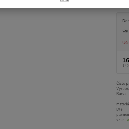
to prav
Dos
Cen
Uše
16
140
Číslo p
Výrobc
Barva:
materiá
Dle
plemen
vzor:
b