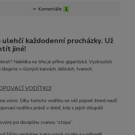
Komentáře
1
a ulehčí každodenní procházky. Už
ít jiné!
brat? Nabídka na trhu je přímo gigantická. Vyzkoušeli
 libujete v různých barvách, délkách, tvarech,
STOPOVACÍ VODÍTKO!
na volno. Díky tomuto vodítku se váš pejsek ihned naučí
opovací vodítko právě v době, kdy s jejich chlupáči
svými psi disciplínu zvanou “stopa”.
buď šňůru necháme zcela volně za ním a v případě