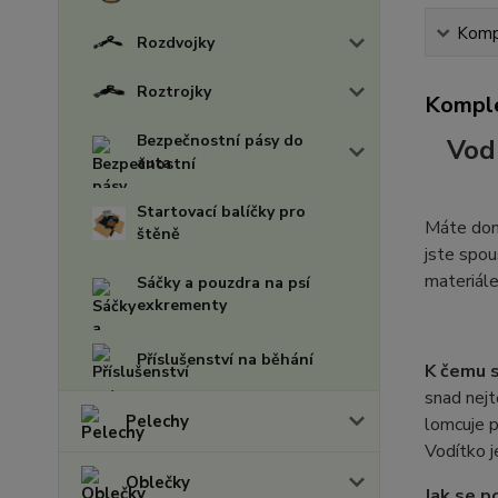
Kompl
Rozdvojky
Roztrojky
Komple
Bezpečnostní pásy do
Vod
auta
Startovací balíčky pro
Máte doma
štěně
jste spou
materiále
Sáčky a pouzdra na psí
exkrementy
Příslušenství na běhání
K čemu 
snad nejt
Pelechy
lomcuje p
Vodítko j
Oblečky
Jak se p