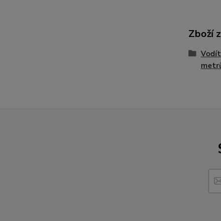
Zboží 
Vodít
metr