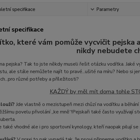
etní specifikace
Parametry
tní specifikace
ítko, které vám pomůže vycvičit pejska 
nikdy nebudete cht
 pejska? Tak to jste někdy museli řešit otázku vodítka. Jaké vy
stu, ale stále nemůžete najít to pravé...ušité na míru? Nebo si jen
ch...pro různé potřeby a příležitosti?
KAŽDÝ by měl mít doma tohle 
slouží?
Jde vlastně o mezistupeň mezi chůzí na vodítku a běhání 
ěžšímu povelu přivolání
„ke mně“!
Pejskaři také často využívají st
uberta.
e také vhodné ale i pro sportovní kynology, kteří naopak pilují se 
oužívá?
V praxi to pak vypadá tak, že psovi připneme vodítko a 