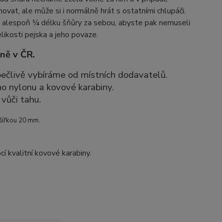
vat, ale může si i normálně hrát s ostatními chlupáči.
hat alespoň ¼ délku šňůry za sebou, abyste pak nemuseli
likosti pejska a jeho povaze.
ně v ČR.
 pečlivě vybíráme od místních dodavatelů.
ho nylonu a kovové karabiny.
vůči tahu.
 šířkou 20 mm.
í kvalitní kovové karabiny.