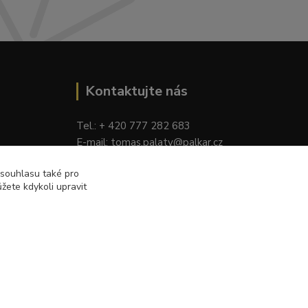
Kontaktujte nás
Tel.: + 420 777 282 683
E
-mail: tomas.palaty@palkar.cz
 souhlasu také pro
žete kdykoli upravit
Vytvořeno na
Eshop-rychle.cz