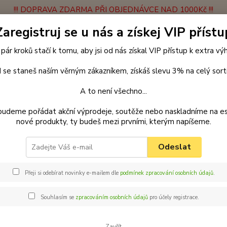
!!! DOPRAVA ZDARMA PŘI OBJEDNÁVCE NAD 1000Kč !!!
Zaregistruj se u nás a získej VIP přístu
latba
Vrácení zboží
Obchodní podmínky
Velkoobchodní spolupráce
 pár kroků stačí k tomu, aby jsi od nás získal VIP přístup k extra v
Hledat
 se staneš naším věrným zákazníkem, získáš slevu 3% na celý sort
A to není všechno...
enčení
Vodítka
Stopovací vodítka
Vodítko stopovací 15 metrů
budeme pořádat akční výprodeje, soutěže nebo naskladníme na e
nové produkty, ty budeš mezi prvními, kterým napíšeme.
ar vodítko stopovací z popruhu
Odeslat
Palk
m x 
Přeji si odebírat novinky e-mailem dle
podmínek zpracování osobních údajů
.
Vodítk
prochá
Souhlasím se
zpracováním osobních údajů
pro účely registrace.
jste n
je přím
Zavřít