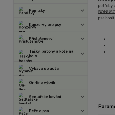
potřeby p
Pamlsky
BONUSO
psa honit
Konzervy pro psy
Příslušenství
Tašky, batohy a koše na
kolo
Výbava do auta
On-line výcvik
Sedlářské kování
Param
Péče o psa