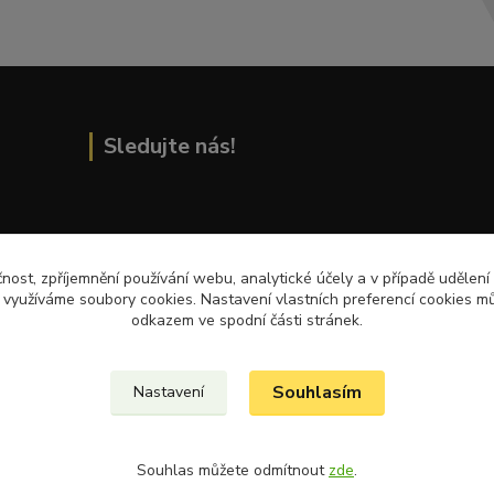
Sledujte nás!
Přečtěte si nejnovější články na blogu!
čnost, zpříjemnění používání webu, analytické účely a v případě udělení
y využíváme soubory cookies. Nastavení vlastních preferencí cookies mů
odkazem ve spodní části stránek.
Souhlasím
Nastavení
Souhlas můžete odmítnout
zde
.