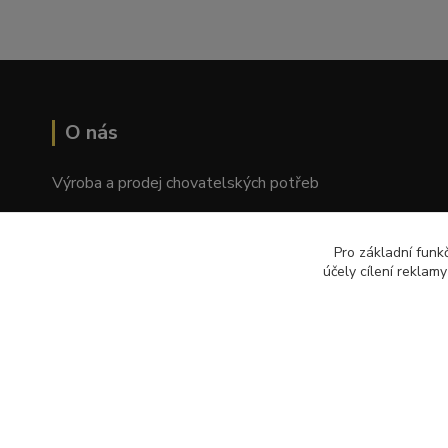
O nás
Výroba a prodej chovatelských potřeb
Tomáš Palatý
Pro základní funk
Wolkerova 1550/2, Prostějov 796 01
účely cílení reklam
© Copyright 2018 – 2024 Palkar.cz