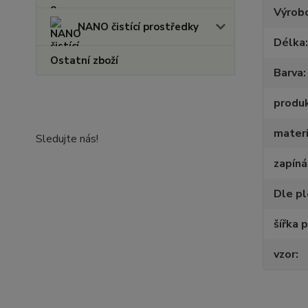
Výrob
NANO čistící prostředky
Délka
Ostatní zboží
Barva
produ
materi
Sledujte nás!
zapíná
Dle p
šířka 
vzor