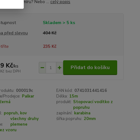
é...ušité na míru? Nebo ...
celý popis
tupnost
Skladem > 5 ks
a před slevou
404 Kč
tříte
235 Kč
9 Kč
/
ks
Přidat do košíku
 Kč
bez DPH
roduktu:
000019c
EAN kód:
0741031441416
e/Prodejce:
Palkar
Délka:
15m
černá
produkt:
Stopovací vodítko z
popruhu
l:
popruh, kov
zapínání:
karabina
všechny druhy
šířka popruhu:
20mm
e:
plemene
ez vzoru