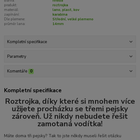
Barva:
hnědá
produkt:
roztrojka
materiál:
lano, plast, kov
zapínání:
karabina
Dle plemene:
Střední, velké plemeno
průměr lana:
14mm
Kompletní specifikace
Parametry
Komentáře
0
Kompletní specifikace
Roztrojka, díky které si mnohem více
užijete procházku se třemi pejsky
zároveň. Už nikdy nebudete řešit
zamotaná vodítka!
Máte doma tři pejsky? Tak to jste někdy museli řešit otázku