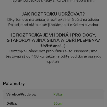
správnou velikost, tedy šířku 14 mm nebo 8 mm.
JAK ROZTROJKU UDRŽOVAT?
Díky tomuto materiálu je roztrojka nenáročná na údržbu.
Pokud je od bláta, stačí ji opláchnout mýdlem a vodou.
JE ROZTROJKA JE VHODNÁ I PRO DOGY,
STAFORDY A JÍNÁ SILNÁ A OBŘÍ PLEMENA?
Určitě ano! :-)
Roztrojka utáhne bez problému i auto. Nosnost jsme
testovali až do 400 kg, takže na tohle vodítko je opravdu
spoleh.
Parametry
Výrobce/Prodejce
Palkar
Délka
50cm