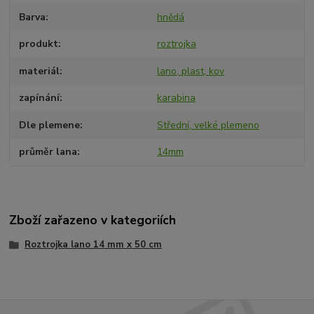
Barva
hnědá
produkt
roztrojka
materiál
lano, plast, kov
zapínání
karabina
Dle plemene
Střední, velké plemeno
průměr lana
14mm
Zboží zařazeno v kategoriích
Roztrojka lano 14 mm x 50 cm