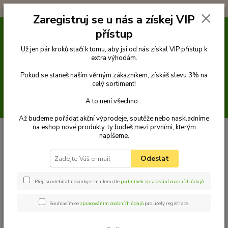
!!! DOPRAVA ZDARMA PŘI OBJEDNÁVCE NAD 1000Kč !!!
Zaregistruj se u nás a získej VIP
0
ks
přístup
za
0 Kč
Už jen pár kroků stačí k tomu, aby jsi od nás získal VIP přístup k
extra výhodám.
Menu
Pokud se staneš naším věrným zákazníkem, získáš slevu 3% na
celý sortiment!
A to není všechno...
Hledat
Až budeme pořádat akční výprodeje, soutěže nebo naskladníme
na eshop nové produkty, ty budeš mezi prvními, kterým
Úvod
Venčení
Roztrojky
Roztrojka lano 14 mm x 50 cm
Palkar
napíšeme.
vodítko roztrojka pro psy 50 cm x 14 mm černo-hnědá
Palkar vodítko roztrojka pro psy
Odeslat
50 cm x 14 mm černo-hnědá
Přeji si odebírat novinky e-mailem dle
podmínek zpracování osobních údajů
.
Souhlasím se
zpracováním osobních údajů
pro účely registrace.