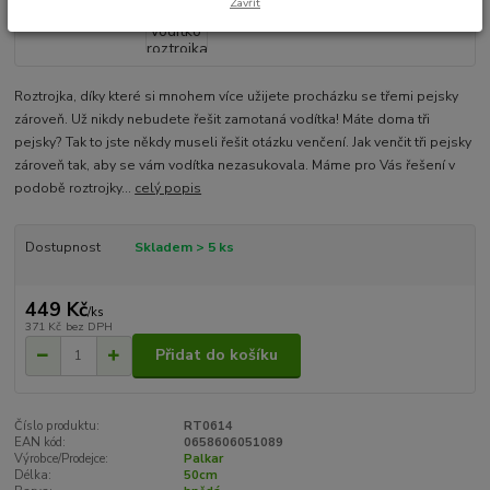
Zavřít
Roztrojka, díky které si mnohem více užijete procházku se třemi pejsky
zároveň. Už nikdy nebudete řešit zamotaná vodítka! Máte doma tři
pejsky? Tak to jste někdy museli řešit otázku venčení. Jak venčit tři pejsky
zároveň tak, aby se vám vodítka nezasukovala. Máme pro Vás řešení v
podobě roztrojky...
celý popis
Dostupnost
Skladem > 5 ks
449 Kč
/
ks
371 Kč
bez DPH
Přidat do košíku
Číslo produktu:
RT0614
EAN kód:
0658606051089
Výrobce/Prodejce:
Palkar
Délka:
50cm