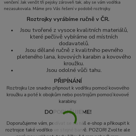
venčení. Jak venčit tři pejsky zároveň tak, aby se vám vodítka
nezasukovala. Máme pro Vás řešení v podobě roztrojky.
Roztrojky vyrábíme ručně v ČR.
Jsou tvořené z vysoce kvalitních materiálů,
které pečlivě vybíráme od místních
dodavatelů.
Jsou dělané ručně z kvalitního pevného
pleteného lana, kovových karabin a kovového
kroužku.
Jsou odolné vůči tahu.
PŘIPÍNÁNÍ
Roztrojku lze snadno připnout k vodítku pomocí kovového
kroužku a poté k obojkům nebo postrojům pomocí kovové
karabiny.
DOPORUČUJEME!
Doporučujeme vám, podívat se na náš e-shop a přikoupit k
roztrojce také vodítko ve stejné barvě. POZOR! Zvolte ale