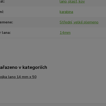
ál
lano, plast, kov
ní
karabina
lemene
Střední, velké plemeno
 lana
14mm
zařazeno v kategoriích
ojka lano 14 mm x 50