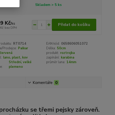
tupnost
Skladem > 5 ks
9 Kč
/
ks
Přidat do košíku
 Kč
bez DPH
roduktu:
RT0714
EAN kód:
0658606051072
e/Prodejce:
Palkar
Délka:
50cm
červená
produkt:
roztrojka
l:
lano, plast, kov
zapínání:
karabina
Střední, velké
průměr lana:
14mm
e:
plemeno
Komentáře
0
 procházku se třemi pejsky zároveň.