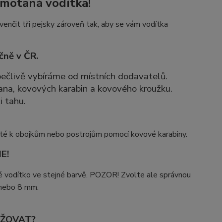
amotaná vodítka!
venčit tři pejsky zároveň tak, aby se vám vodítka
čně v ČR.
 pečlivě vybíráme od místních dodavatelů.
ana, kovových karabin a kovového kroužku.
i tahu.
oté k obojkům nebo postrojům pomocí kovové karabiny.
E!
ké vodítko ve stejné barvě. POZOR! Zvolte ale správnou
 nebo 8 mm.
RŽOVAT?