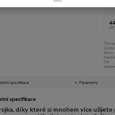
Dos
44
371
Číslo p
Výrobc
Barva:
materiá
Dle
plemen
etní specifikace
Parametry
tní specifikace
ojka, díky které si mnohem více užijete