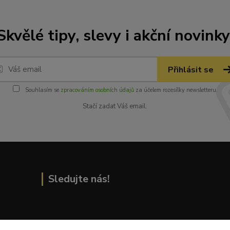
Skvělé tipy, slevy i akční novinky
Přihlásit se
Souhlasím se
zpracováním osobních údajů
za účelem rozesílky newsletteru.
Stačí zadat Váš email.
Sledujte nás!
Přečtěte si nejnovější články na blogu!