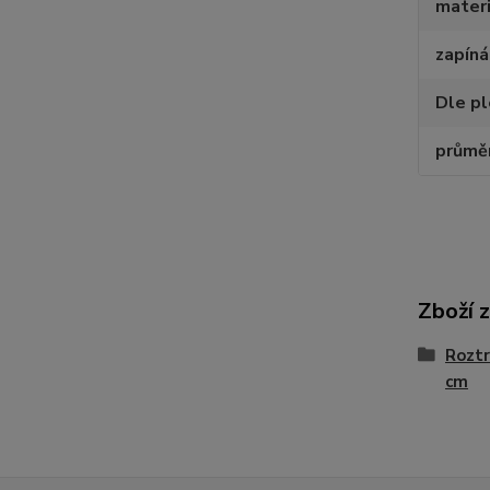
materi
zapíná
Dle p
průměr
Zboží 
Roztr
cm