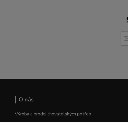
O nás
Výroba a prodej chovatelských potřeb
Tomáš Palatý