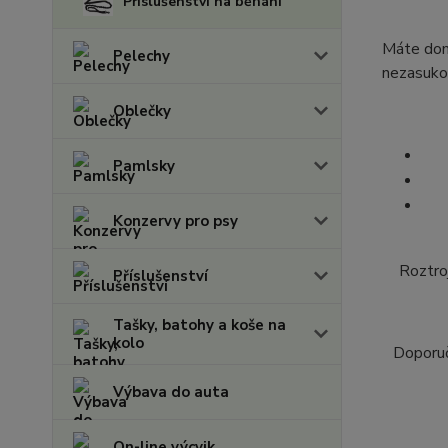
Příslušenství na běhání
Máte doma
Pelechy
nezasukov
Oblečky
Pamlsky
Konzervy pro psy
Roztro
Příslušenství
Tašky, batohy a koše na
kolo
Doporuč
Výbava do auta
On-line výcvik