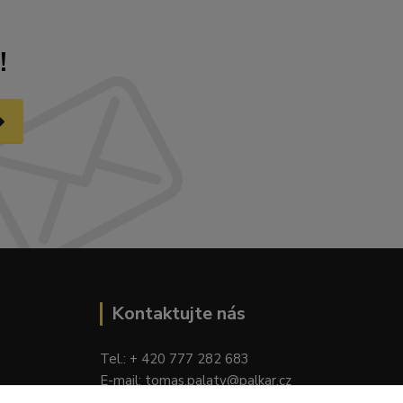
!
Kontaktujte nás
Tel.: + 420 777 282 683
E
-mail: tomas.palaty@palkar.cz