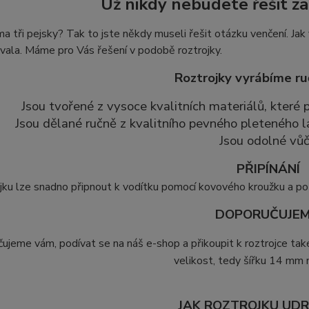
Už nikdy nebudete řešit z
 tři pejsky? Tak to jste někdy museli řešit otázku venčení. Jak 
ala. Máme pro Vás řešení v podobě roztrojky.
Roztrojky vyrábíme ru
Jsou tvořené z vysoce kvalitních materiálů, které
Jsou dělané ručně z kvalitního pevného pleteného l
Jsou odolné vůč
PŘIPÍNÁNÍ
jku lze snadno připnout k vodítku pomocí kovového kroužku a p
DOPORUČUJEM
ujeme vám, podívat se na náš e-shop a přikoupit k roztrojce ta
velikost, tedy šířku 14 mm
JAK ROZTROJKU UD