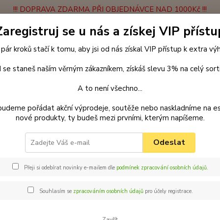
!!! DOPRAVA ZDARMA PŘI OBJEDNÁVCE NAD 1000Kč !!!
Zaregistruj se u nás a získej VIP přístu
latba
Vrácení zboží
Obchodní podmínky
Velkoobchodní spolupráce
 pár kroků stačí k tomu, aby jsi od nás získal VIP přístup k extra v
Hledat
 se staneš naším věrným zákazníkem, získáš slevu 3% na celý sort
A to není všechno...
enčení
Roztrojky
Roztrojka lano 14 mm x 50 cm
Palkar vodítko
budeme pořádat akční výprodeje, soutěže nebo naskladníme na e
nové produkty, ty budeš mezi prvními, kterým napíšeme.
ar vodítko roztrojka pro psy 50
Odeslat
Roztro
pejsky
Přeji si odebírat novinky e-mailem dle
podmínek zpracování osobních údajů
.
doma tř
venčit
Souhlasím se
zpracováním osobních údajů
pro účely registrace.
Máme p
Zavřít