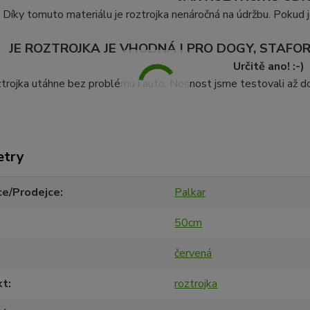
Díky tomuto materiálu je roztrojka nenáročná na údržbu. Pokud j
JE ROZTROJKA JE VHODNÁ I PRO DOGY, STAFOR
Určitě ano! :-)
trojka utáhne bez problému i auto. Nosnost jsme testovali až do
etry
ce/Prodejce
Palkar
50cm
červená
kt
roztrojka