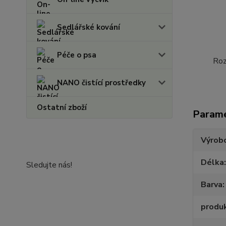
Sedlářské kování
Péče o psa
Roz
NANO čistící prostředky
Ostatní zboží
Param
Výrob
Délka
Sledujte nás!
Barva
produ