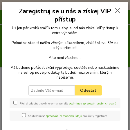
!!! DOPRAVA ZDARMA PŘI OBJEDNÁVCE NAD 1000Kč !!!
Zaregistruj se u nás a získej VIP
0
ks
přístup
za
0 Kč
Už jen pár kroků stačí k tomu, aby jsi od nás získal VIP přístup k
extra výhodám.
Menu
Pokud se staneš naším věrným zákazníkem, získáš slevu 3% na
celý sortiment!
A to není všechno...
Hledat
Až budeme pořádat akční výprodeje, soutěže nebo naskladníme
na eshop nové produkty, ty budeš mezi prvními, kterým
Úvod
Venčení
Rozdvojky
Rozdvojka lano 8 mm x 40 cm
Palkar
napíšeme.
vodítko rozdvojka pro psy 40 cm x 8 mm černo-bílá
Palkar vodítko rozdvojka pro psy
Odeslat
40 cm x 8 mm černo-bílá
Přeji si odebírat novinky e-mailem dle
podmínek zpracování osobních údajů
.
Souhlasím se
zpracováním osobních údajů
pro účely registrace.