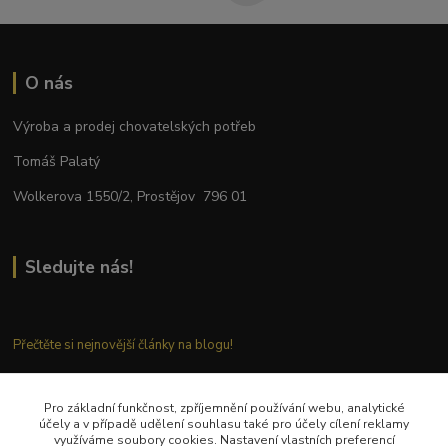
O nás
Výroba a prodej chovatelských potřeb
Tomáš Palatý
Wolkerova 1550/2, Prostějov 796 01
Sledujte nás!
Přečtěte si nejnovější články na blogu!
Pro základní funkčnost, zpříjemnění používání webu, analytické
Kontaktujte nás
účely a v případě udělení souhlasu také pro účely cílení reklamy
využíváme soubory cookies. Nastavení vlastních preferencí