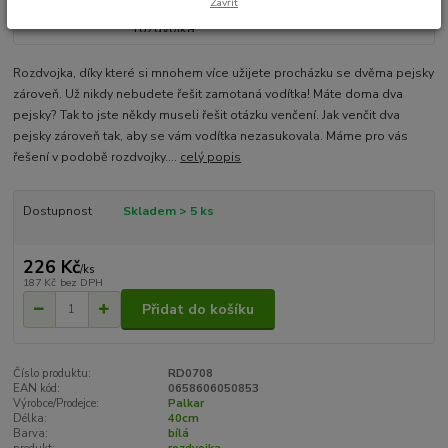
Zavřít
Rozdvojka, díky které si mnohem více užijete procházku se dvěma pejsky
zároveň. Už nikdy nebudete řešit zamotaná vodítka! Máte doma dva
pejsky? Tak to jste někdy museli řešit otázku venčení. Jak venčit dva
pejsky zároveň tak, aby se vám vodítka nezasukovala. Máme pro vás
řešení v podobě rozdvojky....
celý popis
Dostupnost
Skladem > 5 ks
226 Kč
/
ks
187 Kč
bez DPH
Přidat do košíku
Číslo produktu:
RD0708
EAN kód:
0658606050853
Výrobce/Prodejce:
Palkar
Délka:
40cm
Barva:
bílá