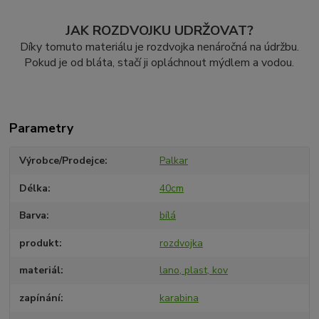
JAK ROZDVOJKU UDRŽOVAT?
Díky tomuto materiálu je rozdvojka nenáročná na údržbu.
Pokud je od bláta, stačí ji opláchnout mýdlem a vodou.
Parametry
Výrobce/Prodejce
Palkar
Délka
40cm
Barva
bílá
produkt
rozdvojka
materiál
lano, plast, kov
zapínání
karabina