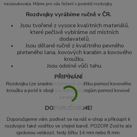
nezasukovala. Máme pro vás řešení v podobě rozdvojky.
Rozdvojky vyrábíme ručně v ČR.
Jsou tvořené z vysoce kvalitních materiálů,
které pečlivě vybíráme od místních
dodavatelů.
Jsou dělané ručně z kvalitního pevného
pleteného lana, kovových karabin a kovového
kroužku.
Jsou odolné vůči tahu.
PŘIPÍNÁNÍ
Rozdvojku lze snadno připnout k vodítku pomocí kovového
kroužku a poté k obojkům nebo postrojům pomocí kovové
karabiny.
DOPORUČUJEME!
Doporučujeme vám, podívat se na náš e-shop a přikoupit k
rozdvojce také vodítko ve stejné barvě. POZOR! Zvolte ale
správnou velikost, tedy šířku 14 mm nebo 8 mm.