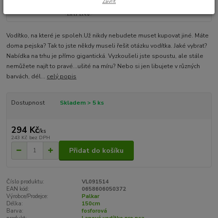
Zavřít
Vodítko, na které je spoleh.Už nikdy nebudete muset kupovat jiné. Máte
doma pejska? Tak to jste někdy museli řešit otázku vodítka. Jaké vybrat?
Nabídka na trhu je přímo gigantická. Vyzkoušeli jste spoustu, ale stále
nemůžete najít to pravé...ušité na míru? Nebo si jen libujete v různých
barvách, dél...
celý popis
Dostupnost
Skladem > 5 ks
294 Kč
/
ks
243 Kč
bez DPH
Přidat do košíku
Číslo produktu:
VL091514
EAN kód:
0658606050372
Výrobce/Prodejce:
Palkar
Délka:
150cm
Barva:
fosforová