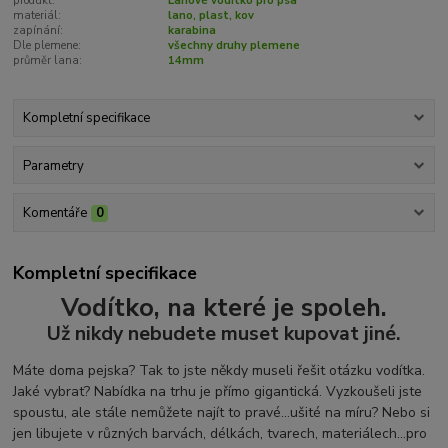
produkt:
Lanové vodítko pro psa
materiál:
lano, plast, kov
zapínání:
karabina
Dle plemene:
všechny druhy plemene
průměr lana:
14mm
Kompletní specifikace
Parametry
Komentáře
0
Kompletní specifikace
Vodítko, na které je spoleh.
Už nikdy nebudete muset kupovat jiné.
Máte doma pejska? Tak to jste někdy museli řešit otázku vodítka.
Jaké vybrat? Nabídka na trhu je přímo gigantická. Vyzkoušeli jste
spoustu, ale stále nemůžete najít to pravé...ušité na míru? Nebo si
jen libujete v různých barvách, délkách, tvarech, materiálech...pro