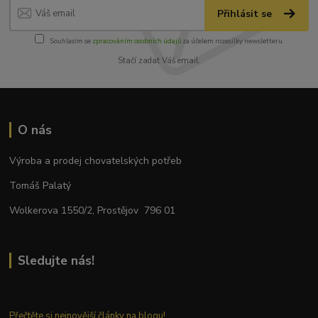
Přihlásit se
Souhlasím se
zpracováním osobních údajů
za účelem rozesílky newsletteru.
Stačí zadat Váš email.
O nás
Výroba a prodej chovatelských potřeb
Tomáš Palatý
Wolkerova 1550/2, Prostějov 796 01
Sledujte nás!
Přečtěte si nejnovější články na blogu!