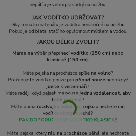
nepálí a je velmi praktický na údržbu.
JAK VODÍTKO UDRŽOVAT?
Díky tomuto materiálu je vodítko nenáročné na údržbu.
Pokud je od bláta, stačí ho opláchnout mýdlem a vodou.
JAKOU DÉLKU ZVOLIT?
Máme na výběr přepínací vodítko (250 cm) nebo
klasické (150 cm).
Máte pejska na procházce spíše
na volno
?
Potřebujete vodítko pouze pro
případ nouze
nebo když
jdete k veterináři
?
Máte raději, když pejsek má pouze
jednu vzdálenost, aby
tolik netahal
?
Máte doma
rozdvojku nebo roztrojku
a nechete mít
vodítko až moc dlouhé?
PAK DOPORUČUJEME VODÍTKO KLASICKÉ
Máte pejska, který
rád na procházce běhá
, ale nechcete