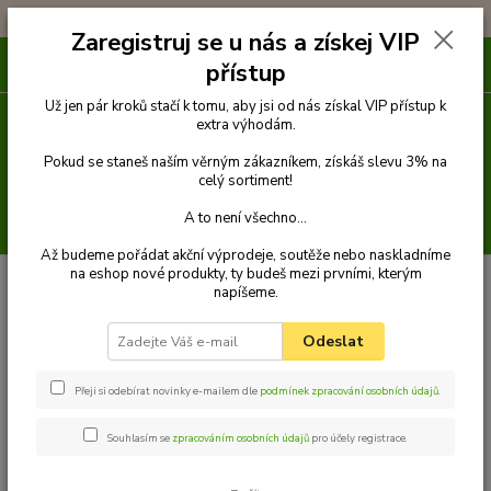
!!! DOPRAVA ZDARMA PŘI OBJEDNÁVCE NAD 1000Kč !!!
Zaregistruj se u nás a získej VIP
0
ks
přístup
za
0 Kč
Už jen pár kroků stačí k tomu, aby jsi od nás získal VIP přístup k
extra výhodám.
Menu
Pokud se staneš naším věrným zákazníkem, získáš slevu 3% na
celý sortiment!
A to není všechno...
Hledat
Až budeme pořádat akční výprodeje, soutěže nebo naskladníme
na eshop nové produkty, ty budeš mezi prvními, kterým
Úvod
Venčení
Vodítka
Klasická vodítka lanová
Vodítko klasické 14
napíšeme.
mm x 1,5 m
Palkar vodítko pro psy 150 cm x 14 mm černo-fosforová
Palkar vodítko pro psy 150 cm x
Odeslat
14 mm černo-fosforová
Přeji si odebírat novinky e-mailem dle
podmínek zpracování osobních údajů
.
Souhlasím se
zpracováním osobních údajů
pro účely registrace.