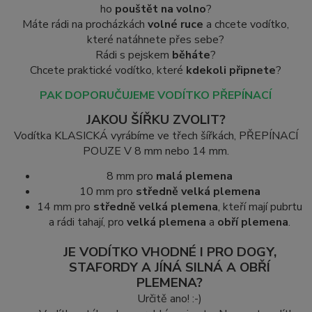
ho
pouštět na volno
?
Máte rádi na procházkách
volné ruce
a chcete vodítko,
které natáhnete přes sebe?
Rádi s pejskem
běháte
?
Chcete praktické vodítko, které
kdekoli připnete
?
PAK DOPORUČUJEME VODÍTKO PŘEPÍNACÍ
JAKOU ŠÍŘKU ZVOLIT?
Vodítka KLASICKÁ vyrábíme ve třech šířkách, PŘEPÍNACÍ
POUZE V 8 mm nebo 14 mm.
8 mm pro
malá plemena
10 mm pro
středně velká plemena
14 mm pro
středně velká plemena
, kteří mají pubrtu
a rádi tahají, pro
velká plemena
a
obří plemena
.
JE VODÍTKO VHODNÉ I PRO DOGY,
STAFORDY A JÍNÁ SILNÁ A OBŘÍ
PLEMENA?
Určitě ano! :-)