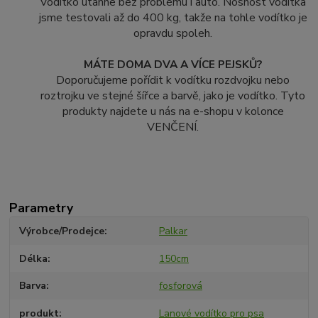
Vodítko utáhne bez problému i auto. Nosnost vodítka
jsme testovali až do 400 kg, takže na tohle vodítko je
opravdu spoleh.
MÁTE DOMA DVA A VÍCE PEJSKŮ?
Doporučujeme pořídit k vodítku rozdvojku nebo
roztrojku ve stejné šířce a barvě, jako je vodítko. Tyto
produkty najdete u nás na e-shopu v kolonce
VENČENÍ.
Parametry
Výrobce/Prodejce
Palkar
Délka
150cm
Barva
fosforová
produkt
Lanové vodítko pro psa