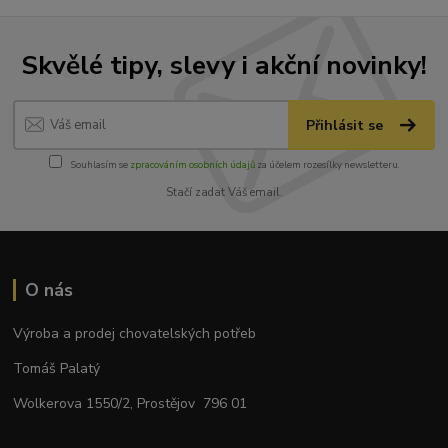
Skvělé tipy, slevy i akční novinky!
Přihlásit se
Souhlasím se
zpracováním osobních údajů
za účelem rozesílky newsletteru.
Stačí zadat Váš email.
O nás
Výroba a prodej chovatelských potřeb
Tomáš Palatý
Wolkerova 1550/2, Prostějov 796 01