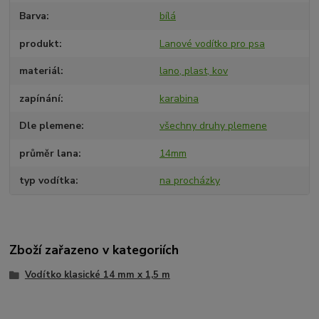
Barva
bílá
produkt
Lanové vodítko pro psa
materiál
lano, plast, kov
zapínání
karabina
Dle plemene
všechny druhy plemene
průměr lana
14mm
typ vodítka
na procházky
Zboží zařazeno v kategoriích
Vodítko klasické 14 mm x 1,5 m