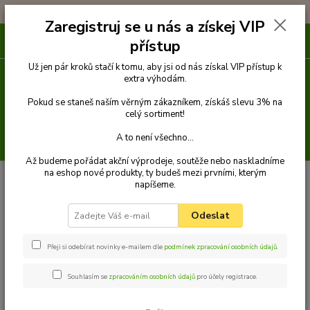
!!! DOPRAVA ZDARMA PŘI OBJEDNÁVCE NAD 1000Kč !!!
Zaregistruj se u nás a získej VIP
0
ks
přístup
za
0 Kč
Už jen pár kroků stačí k tomu, aby jsi od nás získal VIP přístup k
extra výhodám.
Menu
Pokud se staneš naším věrným zákazníkem, získáš slevu 3% na
celý sortiment!
A to není všechno...
Hledat
Až budeme pořádat akční výprodeje, soutěže nebo naskladníme
na eshop nové produkty, ty budeš mezi prvními, kterým
Úvod
Venčení
Vodítka
Klasická vodítka lanová
Vodítko klasické 14
napíšeme.
mm x 1,5 m
Palkar vodítko pro psy 150 cm x 14 mm černo-bílá
Palkar vodítko pro psy 150 cm x
Odeslat
14 mm černo-bílá
Přeji si odebírat novinky e-mailem dle
podmínek zpracování osobních údajů
.
TOP produkt
Souhlasím se
zpracováním osobních údajů
pro účely registrace.