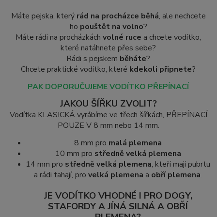
Máte pejska, který
rád na procházce běhá
, ale nechcete
ho
pouštět na volno
?
Máte rádi na procházkách
volné ruce
a chcete vodítko,
které natáhnete přes sebe?
Rádi s pejskem
běháte
?
Chcete praktické vodítko, které
kdekoli připnete
?
PAK DOPORUČUJEME VODÍTKO PŘEPÍNACÍ
JAKOU ŠÍŘKU ZVOLIT?
Vodítka KLASICKÁ vyrábíme ve třech šířkách, PŘEPÍNACÍ
POUZE V 8 mm nebo 14 mm.
8 mm pro
malá plemena
10 mm pro
středně velká plemena
14 mm pro
středně velká plemena
, kteří mají pubrtu
a rádi tahají, pro
velká plemena
a
obří plemena
.
JE VODÍTKO VHODNÉ I PRO DOGY,
STAFORDY A JÍNÁ SILNÁ A OBŘÍ