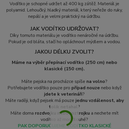
Vodítko je schopné udržet až 400 kg zátěž. Materiál je
polyamid. Lehoučký, hladký materiál, který neřeže do ruky,
nepálí a je velmi praktický na údržbu.
JAK VODÍTKO UDRŽOVAT?
Díky tomuto materiálu je vodítko nenáročné na údržbu.
Pokud je od bláta, stačí ho opláchnout mýdlem a vodou.
JAKOU DÉLKU ZVOLIT?
Máme na výběr přepínací vodítko (250 cm) nebo
klasické (150 cm).
Máte pejska na procházce spíše
na volno
?
Potřebujete vodítko pouze pro
případ nouze
nebo když
jdete k veterináři
?
Máte raději, když pejsek má pouze
jednu vzdálenost, aby
tolik netahal
?
Máte doma
rozdvojku nebo roztrojku
a nechete mít
vodítko až moc dlouhé?
PAK DOPORUČUJEME VODÍTKO KLASICKÉ