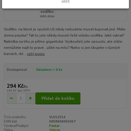
Zavřít
Vodítko, na které je spoleh.Už nikdy nebudete muset kupovat jiné. Máte
doma pejska? Tak to jste někdy museli řešit otázku vodítka. Jaké vybrat?
Nabídka na trhu je přímo gigantická. Vyzkoušeli jste spoustu, ale stále
nemůžete najít to pravé...ušité na míru? Nebo si jen libujete v různých
barvách, dé...
celý popis
Dostupnost
Skladem > 5 ks
294 Kč
/
ks
243 Kč
bez DPH
Přidat do košíku
Číslo produktu:
VL011514
EAN kód:
0658606050457
Výrobce/Prodejce:
Palkar
Délka:
150cm