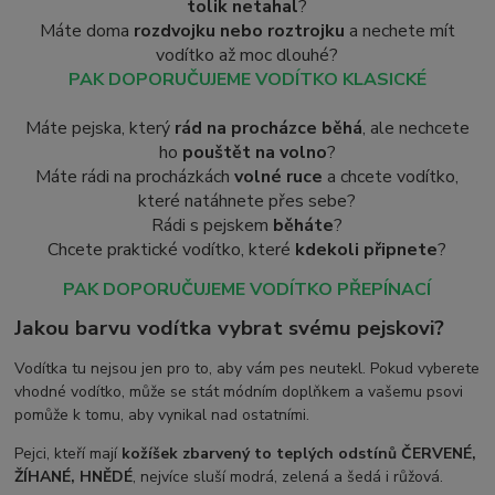
tolik netahal
?
Máte doma
rozdvojku nebo roztrojku
a nechete mít
vodítko až moc dlouhé?
PAK DOPORUČUJEME VODÍTKO KLASICKÉ
Máte pejska, který
rád na procházce běhá
, ale nechcete
ho
pouštět na volno
?
Máte rádi na procházkách
volné ruce
a chcete vodítko,
které natáhnete přes sebe?
Rádi s pejskem
běháte
?
Chcete praktické vodítko, které
kdekoli připnete
?
PAK DOPORUČUJEME VODÍTKO PŘEPÍNACÍ
Jakou barvu vodítka vybrat svému pejskovi?
Vodítka tu nejsou jen pro to, aby vám pes neutekl. Pokud vyberete
vhodné vodítko, může se stát módním doplňkem a vašemu psovi
pomůže k tomu, aby vynikal nad ostatními.
Pejci, kteří mají
kožíšek zbarvený to teplých odstínů ČERVENÉ,
ŽÍHANÉ, HNĚDÉ
, nejvíce sluší modrá, zelená a šedá i růžová.