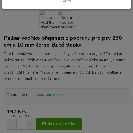
Zavřít
Palkar vodítko přepínací z popruhu pro psy 250
cm x 10 mm černo-žluté tlapky
Tato barevná vodítka si zamiluje každý! Máte doma pejska? Tak to jste
někdy museli řešit otázku vodítka. Jaké vybrat? Nabídka na trhu je přímo
gigantická. Vyzkoušeli jste spoustu, ale stále nemůžete najít to
pravé...ušité na míru? Nebo si jen libujete v různých barvách, délkách,
tvarech, materiálech...
celý popis
Dostupnost
Skladem > 5 ks
197 Kč
/
ks
163 Kč
bez DPH
Přidat do košíku