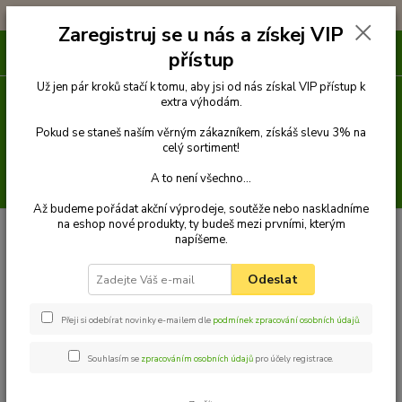
!!! DOPRAVA ZDARMA PŘI OBJEDNÁVCE NAD 1000Kč !!!
Zaregistruj se u nás a získej VIP
0
ks
přístup
za
0 Kč
Už jen pár kroků stačí k tomu, aby jsi od nás získal VIP přístup k
extra výhodám.
Menu
Pokud se staneš naším věrným zákazníkem, získáš slevu 3% na
celý sortiment!
A to není všechno...
Hledat
Až budeme pořádat akční výprodeje, soutěže nebo naskladníme
na eshop nové produkty, ty budeš mezi prvními, kterým
Úvod
Venčení
Vodítka
Přepínací vodítka popruhová
Vodítko
napíšeme.
přepínací 2,5 m x 10 mm
Palkar vodítko přepínací z popruhu pro psy 250
cm x 10 mm černo-žluté tlapky
Odeslat
Palkar vodítko přepínací z
popruhu pro psy 250 cm x 10 mm
Přeji si odebírat novinky e-mailem dle
podmínek zpracování osobních údajů
.
černo-žluté tlapky
Souhlasím se
zpracováním osobních údajů
pro účely registrace.