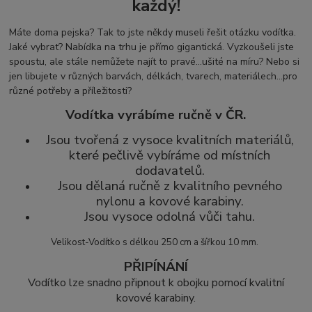
každý!
Máte doma pejska? Tak to jste někdy museli řešit otázku vodítka.
Jaké vybrat? Nabídka na trhu je přímo gigantická. Vyzkoušeli jste
spoustu, ale stále nemůžete najít to pravé...ušité na míru? Nebo si
jen libujete v různých barvách, délkách, tvarech, materiálech...pro
různé potřeby a příležitosti?
Vodítka vyrábíme ručně v ČR.
Jsou tvořená z vysoce kvalitních materiálů,
které pečlivě vybíráme od místních
dodavatelů.
Jsou dělaná ručně z kvalitního pevného
nylonu a kovové karabiny.
Jsou vysoce odolná vůči tahu.
Velikost-Vodítko s délkou 250 cm a šířkou 10 mm.
PŘIPÍNÁNÍ
Vodítko lze snadno připnout k obojku pomocí kvalitní
kovové karabiny.