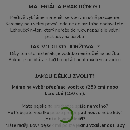
MATERIÁL A PRAKTIČNOST
Pečlivě vybíráme materiál, se kterým ručně pracujeme.
Karabiny jsou velmi pevné, odolné od místního dodavatele.
Lehoučký nylon, který neřeže do ruky, nepálí a je velmi
praktický na údržbu.
JAK VODÍTKO UDRŽOVAT?
Díky tomuto materiálu je vodítko nenáročné na údržbu.
Pokud je od bláta, stačí ho opláchnout mýdlem a vodou.
JAKOU DÉLKU ZVOLIT?
Máme na výběr přepínací vodítko (250 cm) nebo
klasické (150 cm).
Máte pejska na procházce spíše
na volno
?
Potřebujete vodítko pouze pro
případ nouze
nebo když
jdete k veterináři
?
Máte raději, když pejsek má pouze
jednu vzdálenost, aby