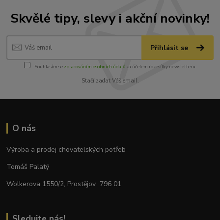
Skvělé tipy, slevy i akční novinky!
Přihlásit se
Souhlasím se
zpracováním osobních údajů
za účelem rozesílky newsletteru.
Stačí zadat Váš email.
O nás
Výroba a prodej chovatelských potřeb
Tomáš Palatý
Wolkerova 1550/2, Prostějov 796 01
Sledujte nás!