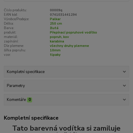
Číslo produktu:
00009q
EAN kód:
0741031441294
Výrobce/Prodejce:
Palkar
Délka:
250 cm
Barva:
žlutá
produkt:
Přepínací popruhové vodítko
materiál:
popruh, kov
zapínání:
karabina
Dle plemene:
všechny druhy plemene
šířka popruhu:
10mm
vzor:
tlpaky
Kompletní specifikace
Parametry
Komentáře
0
Kompletní specifikace
Tato barevná vodítka si zamiluje