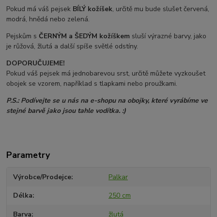
Pokud má váš pejsek
BÍLÝ kožíšek
, určitě mu bude slušet červená,
modrá, hnědá nebo zelená.
Pejskům s
ČERNÝM a ŠEDÝM
kožíškem
sluší výrazné barvy, jako
je růžová, žlutá a další spíše světlé odstíny.
DOPORUČUJEME!
Pokud váš pejsek má jednobarevou srst, určitě můžete vyzkoušet
obojek se vzorem, například s tlapkami nebo proužkami.
P.S.: Podívejte se u nás na e-shopu na obojky, které vyrábíme ve
stejné barvě jako jsou tahle vodítka. :)
Parametry
Výrobce/Prodejce
Palkar
Délka
250 cm
Barva
žlutá