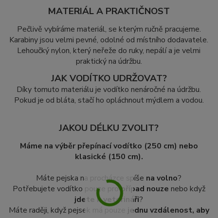
MATERIÁL A PRAKTIČNOST
Pečlivě vybíráme materiál, se kterým ručně pracujeme.
Karabiny jsou velmi pevné, odolné od místního dodavatele.
Lehoučký nylon, který neřeže do ruky, nepálí a je velmi
praktický na údržbu.
JAK VODÍTKO UDRŽOVAT?
Díky tomuto materiálu je vodítko nenáročné na údržbu.
Pokud je od bláta, stačí ho opláchnout mýdlem a vodou.
JAKOU DÉLKU ZVOLIT?
Máme na výběr přepínací vodítko (250 cm) nebo
klasické (150 cm).
Máte pejska na procházce spíše
na volno
?
Potřebujete vodítko pouze pro
případ nouze
nebo když
jdete k veterináři
?
Máte raději, když pejsek má pouze
jednu vzdálenost, aby