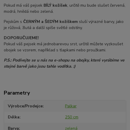
Pokud má váš pejsek
BÍLÝ kožíšek
, určitě mu bude slušet červená,
modrá, hnědá nebo zelená.
Pejskům s
ČERNÝM a ŠEDÝM
kožíškem
sluší výrazné barvy, jako
je růžová, žlutá a další spíše světlé odstíny.
DOPORUČUJEME!
Pokud váš pejsek má jednobarevou srst, určitě můžete vyzkoušet
obojek se vzorem, například s tlapkami nebo proužkami.
P.S.: Podívejte se u nás na e-shopu na obojky, které vyrábíme ve
stejné barvě jako jsou tahle vodítka. :)
Parametry
Výrobce/Prodejce
Palkar
Délka
250 cm
Barva
zelená