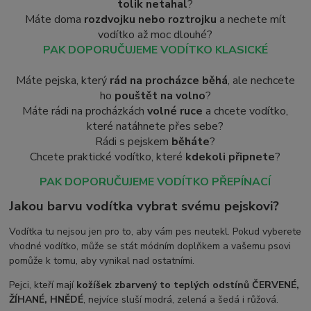
tolik netahal
?
Máte doma
rozdvojku nebo roztrojku
a nechete mít
vodítko až moc dlouhé?
PAK DOPORUČUJEME VODÍTKO KLASICKÉ
Máte pejska, který
rád na procházce běhá
, ale nechcete
ho
pouštět na volno
?
Máte rádi na procházkách
volné ruce
a chcete vodítko,
které natáhnete přes sebe?
Rádi s pejskem
běháte
?
Chcete praktické vodítko, které
kdekoli připnete
?
PAK DOPORUČUJEME VODÍTKO PŘEPÍNACÍ
Jakou barvu vodítka vybrat svému pejskovi?
Vodítka tu nejsou jen pro to, aby vám pes neutekl. Pokud vyberete
vhodné vodítko, může se stát módním doplňkem a vašemu psovi
pomůže k tomu, aby vynikal nad ostatními.
Pejci, kteří mají
kožíšek zbarvený to teplých odstínů ČERVENÉ,
ŽÍHANÉ, HNĚDÉ
, nejvíce sluší modrá, zelená a šedá i růžová.