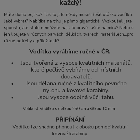
každý!
Máte doma pejska? Tak to jste někdy museli řešit otázku vodítka.
Jaké vybrat? Nabídka na trhu je přímo gigantická. Vyzkoušeli jste
spoustu, ale stále nemůžete najít to pravé...ušité na míru? Nebo si
jen libujete v různých barvách, délkách, tvarech, materiálech...pro
různé potřeby a příležitosti?
Vodítka vyrábíme ručně v ČR.
Jsou tvořená z vysoce kvalitních materiálů,
které pečlivě vybíráme od místních
dodavatelů.
Jsou dělaná ručně z kvalitního pevného
nylonu a kovové karabiny.
Jsou vysoce odolná vůči tahu.
Velikost-Vodítko s délkou 250 cm a šířkou 10 mm.
PŘIPÍNÁNÍ
Vodítko lze snadno připnout k obojku pomocí kvalitní
kovové karabiny.