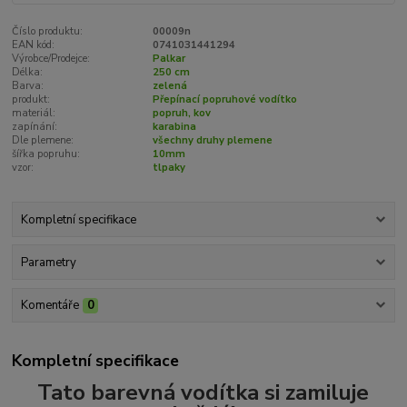
Číslo produktu:
00009n
EAN kód:
0741031441294
Výrobce/Prodejce:
Palkar
Délka:
250 cm
Barva:
zelená
produkt:
Přepínací popruhové vodítko
materiál:
popruh, kov
zapínání:
karabina
Dle plemene:
všechny druhy plemene
šířka popruhu:
10mm
vzor:
tlpaky
Kompletní specifikace
Parametry
Komentáře
0
Kompletní specifikace
Tato barevná vodítka si zamiluje