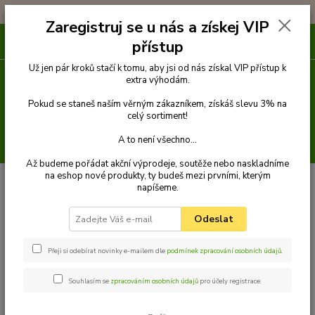
!!! DOPRAVA ZDARMA PŘI OBJEDNÁVCE NAD 1000Kč !!!
Zaregistruj se u nás a získej VIP
0
ks
přístup
za
0 Kč
Už jen pár kroků stačí k tomu, aby jsi od nás získal VIP přístup k
extra výhodám.
Menu
Pokud se staneš naším věrným zákazníkem, získáš slevu 3% na
celý sortiment!
A to není všechno...
Hledat
Až budeme pořádat akční výprodeje, soutěže nebo naskladníme
na eshop nové produkty, ty budeš mezi prvními, kterým
Úvod
Venčení
Vodítka
Přepínací vodítka popruhová
Vodítko
napíšeme.
přepínací 2,5 m x 10 mm
Palkar vodítko přepínací z popruhu pro psy 250
cm x 10 mm černo-zelená s tlapkami
Odeslat
Palkar vodítko přepínací z
popruhu pro psy 250 cm x 10 mm
Přeji si odebírat novinky e-mailem dle
podmínek zpracování osobních údajů
.
černo-zelená s tlapkami
Souhlasím se
zpracováním osobních údajů
pro účely registrace.