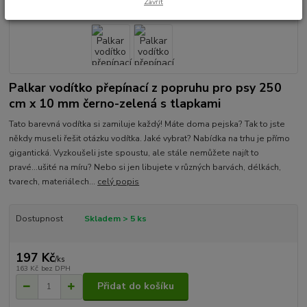
Zavřít
Palkar vodítko přepínací z popruhu pro psy 250
cm x 10 mm černo-zelená s tlapkami
Tato barevná vodítka si zamiluje každý! Máte doma pejska? Tak to jste
někdy museli řešit otázku vodítka. Jaké vybrat? Nabídka na trhu je přímo
gigantická. Vyzkoušeli jste spoustu, ale stále nemůžete najít to
pravé...ušité na míru? Nebo si jen libujete v různých barvách, délkách,
tvarech, materiálech...
celý popis
Dostupnost
Skladem > 5 ks
197 Kč
/
ks
163 Kč
bez DPH
Přidat do košíku