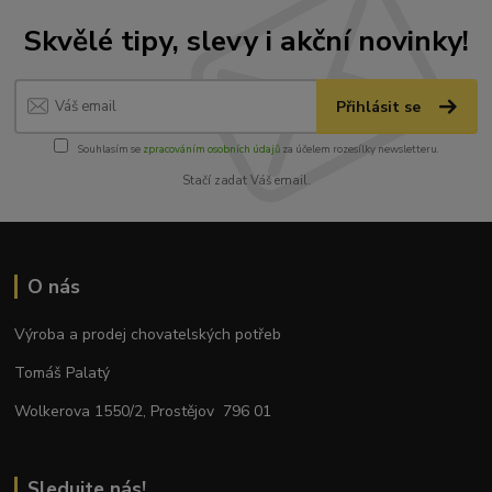
Skvělé tipy, slevy i akční novinky!
Přihlásit se
Souhlasím se
zpracováním osobních údajů
za účelem rozesílky newsletteru.
Stačí zadat Váš email.
O nás
Výroba a prodej chovatelských potřeb
Tomáš Palatý
Wolkerova 1550/2, Prostějov 796 01
Sledujte nás!