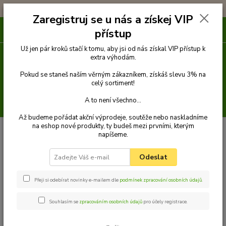
!!! DOPRAVA ZDARMA PŘI OBJEDNÁVCE NAD 1000Kč !!!
Zaregistruj se u nás a získej VIP
0
ks
přístup
za
0 Kč
Už jen pár kroků stačí k tomu, aby jsi od nás získal VIP přístup k
extra výhodám.
Menu
Pokud se staneš naším věrným zákazníkem, získáš slevu 3% na
celý sortiment!
A to není všechno...
Hledat
Až budeme pořádat akční výprodeje, soutěže nebo naskladníme
na eshop nové produkty, ty budeš mezi prvními, kterým
Úvod
Venčení
Vodítka
Přepínací vodítka popruhová
Vodítko
napíšeme.
přepínací 2,5 m x 10 mm
Palkar vodítko přepínací z popruhu pro psy 250
cm x 10 mm černo-modrá s tlapkami
Odeslat
Palkar vodítko přepínací z
popruhu pro psy 250 cm x 10 mm
Přeji si odebírat novinky e-mailem dle
podmínek zpracování osobních údajů
.
černo-modrá s tlapkami
Souhlasím se
zpracováním osobních údajů
pro účely registrace.