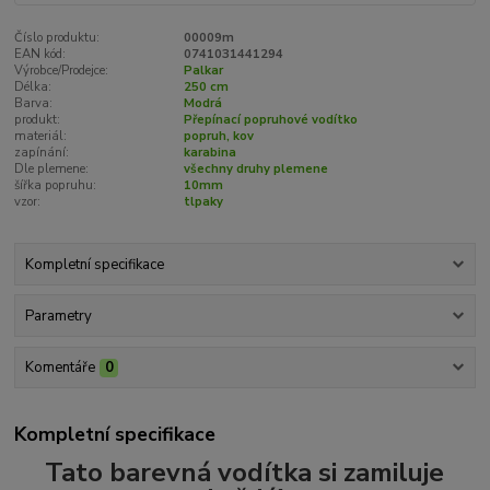
Číslo produktu:
00009m
EAN kód:
0741031441294
Výrobce/Prodejce:
Palkar
Délka:
250 cm
Barva:
Modrá
produkt:
Přepínací popruhové vodítko
materiál:
popruh, kov
zapínání:
karabina
Dle plemene:
všechny druhy plemene
šířka popruhu:
10mm
vzor:
tlpaky
Kompletní specifikace
Parametry
Komentáře
0
Kompletní specifikace
Tato barevná vodítka si zamiluje