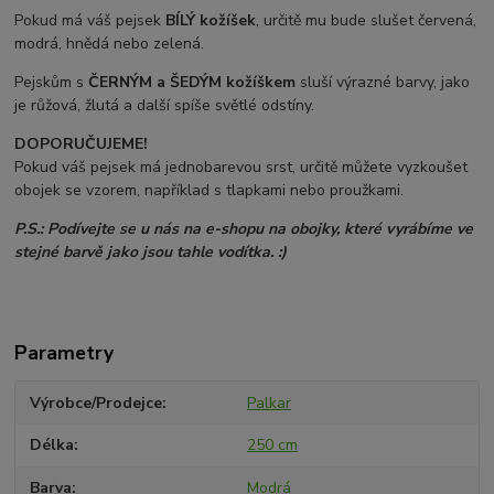
Pokud má váš pejsek
BÍLÝ kožíšek
, určitě mu bude slušet červená,
modrá, hnědá nebo zelená.
Pejskům s
ČERNÝM a ŠEDÝM
kožíškem
sluší výrazné barvy, jako
je růžová, žlutá a další spíše světlé odstíny.
DOPORUČUJEME!
Pokud váš pejsek má jednobarevou srst, určitě můžete vyzkoušet
obojek se vzorem, například s tlapkami nebo proužkami.
P.S.: Podívejte se u nás na e-shopu na obojky, které vyrábíme ve
stejné barvě jako jsou tahle vodítka. :)
Parametry
Výrobce/Prodejce
Palkar
Délka
250 cm
Barva
Modrá