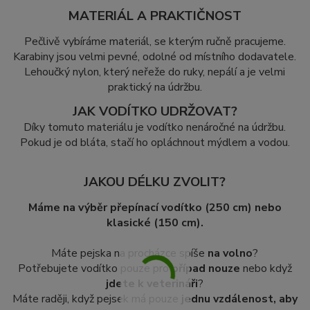
MATERIÁL A PRAKTIČNOST
Pečlivě vybíráme materiál, se kterým ručně pracujeme.
Karabiny jsou velmi pevné, odolné od místního dodavatele.
Lehoučký nylon, který neřeže do ruky, nepálí a je velmi
praktický na údržbu.
JAK VODÍTKO UDRŽOVAT?
Díky tomuto materiálu je vodítko nenáročné na údržbu.
Pokud je od bláta, stačí ho opláchnout mýdlem a vodou.
JAKOU DÉLKU ZVOLIT?
Máme na výběr přepínací vodítko (250 cm) nebo
klasické (150 cm).
Máte pejska na procházce spíše
na volno
?
Potřebujete vodítko pouze pro
případ nouze
nebo když
jdete k veterináři
?
Máte raději, když pejsek má pouze
jednu vzdálenost, aby