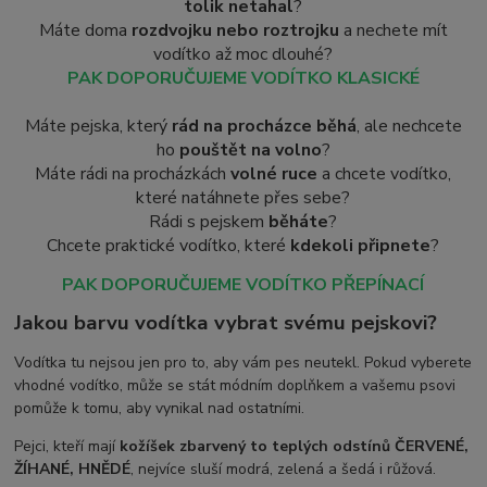
tolik netahal
?
Máte doma
rozdvojku nebo roztrojku
a nechete mít
vodítko až moc dlouhé?
PAK DOPORUČUJEME VODÍTKO KLASICKÉ
Máte pejska, který
rád na procházce běhá
, ale nechcete
ho
pouštět na volno
?
Máte rádi na procházkách
volné ruce
a chcete vodítko,
které natáhnete přes sebe?
Rádi s pejskem
běháte
?
Chcete praktické vodítko, které
kdekoli připnete
?
PAK DOPORUČUJEME VODÍTKO PŘEPÍNACÍ
Jakou barvu vodítka vybrat svému pejskovi?
Vodítka tu nejsou jen pro to, aby vám pes neutekl. Pokud vyberete
vhodné vodítko, může se stát módním doplňkem a vašemu psovi
pomůže k tomu, aby vynikal nad ostatními.
Pejci, kteří mají
kožíšek zbarvený to teplých odstínů ČERVENÉ,
ŽÍHANÉ, HNĚDÉ
, nejvíce sluší modrá, zelená a šedá i růžová.