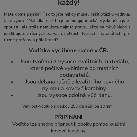
každý!
Máte doma pejska? Tak to jste někdy museli řešit otázku vodítka.
Jaké vybrat? Nabídka na trhu je přímo gigantická. Vyzkoušeli jste
spoustu, ale stále nemůžete najít to pravé...ušité na míru? Nebo si
jen libujete v různých barvách, délkách, tvarech, materiálech...pro
různé potřeby a příležitosti?
Vodítka vyrábíme ručně v ČR.
Jsou tvořená z vysoce kvalitních materiálů,
které pečlivě vybíráme od místních
dodavatelů.
Jsou dělaná ručně z kvalitního pevného
nylonu a kovové karabiny.
Jsou vysoce odolná vůči tahu.
Velikost-Vodítko s délkou 250 cm a šířkou 10 mm.
PŘIPÍNÁNÍ
Vodítko lze snadno připnout k obojku pomocí kvalitní
kovové karabiny.