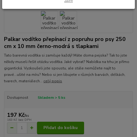
Zavřít
Palkar vodítko přepínací z popruhu pro psy 250
cm x 10 mm černo-modrá s tlapkami
Tato barevná vodítka si zamiluje každý! Máte doma pejska? Tak to jste
někdy museli řešit otázku vodítka. Jaké vybrat? Nabídka na trhu je přímo
gigantická. Vyzkoušeli jste spoustu, ale stále nemůžete najít to
pravé...ušité na míru? Nebo si jen libujete v různých barvách, délkách,
tvarech, materiálech...
celý popis
Dostupnost
Skladem > 5 ks
197 Kč
/
ks
163 Kč
bez DPH
Přidat do košíku