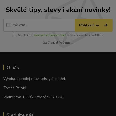
Skvělé tipy, slevy i akční novinky!
Přihlásit se
Souhlasím se
zpracováním osobních údajů
za účelem rozesílky newsletteru.
Stačí zadat Váš email.
O nás
Výroba a prodej chovatelských potřeb
Tomáš Palatý
Wolkerova 1550/2, Prostějov 796 01
Sledujte nás!