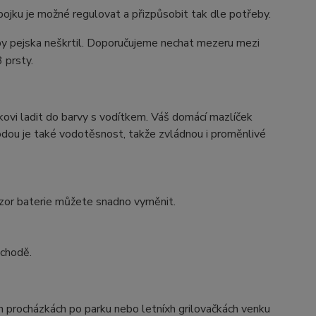
ojku je možné regulovat a přizpůsobit tak dle potřeby.
by pejska neškrtil. Doporučujeme nechat mezeru mezi
 prsty.
kovi ladit do barvy s vodítkem. Váš domácí mazlíček
odou je také vodotěsnost, takže zvládnou i proměnlivé
zor baterie můžete snadno vyměnit.
bchodě.
ch procházkách po parku nebo letníxh grilovačkách venku