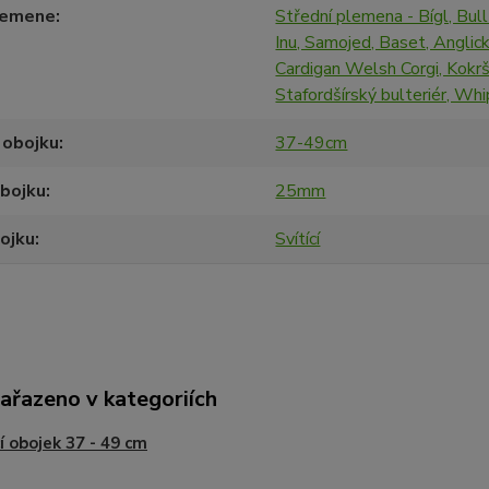
lemene
Střední plemena - Bígl, Bull
Inu, Samojed, Baset, Anglic
Cardigan Welsh Corgi, Kokrš
Stafordšírský bulteriér, Wh
 obojku
37-49cm
obojku
25mm
ojku
Svítící
zařazeno v kategoriích
cí obojek 37 - 49 cm