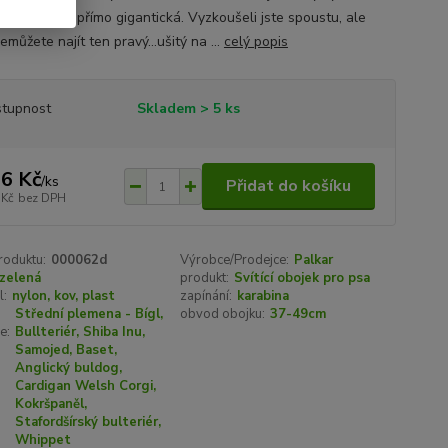
a na trhu je přímo gigantická. Vyzkoušeli jste spoustu, ale
emůžete najít ten pravý...ušitý na ...
celý popis
tupnost
Skladem > 5 ks
6 Kč
/
ks
Přidat do košíku
 Kč
bez DPH
roduktu:
000062d
Výrobce/Prodejce:
Palkar
zelená
produkt:
Svítící obojek pro psa
l:
nylon, kov, plast
zapínání:
karabina
Střední plemena - Bígl,
obvod obojku:
37-49cm
e:
Bullteriér, Shiba Inu,
Samojed, Baset,
Anglický buldog,
Cardigan Welsh Corgi,
Kokršpaněl,
Stafordšírský bulteriér,
Whippet