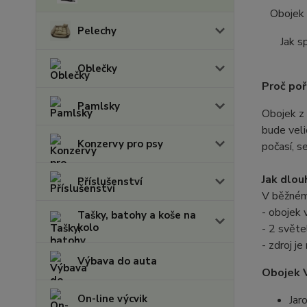
Obojek 
Pelechy
Jak s
Oblečky
Proč poř
Pamlsky
Obojek z 
bude veli
Konzervy pro psy
počasí, s
Jak dlou
Příslušenství
V běžném
- obojek 
Tašky, batohy a koše na
kolo
- 2 světe
- zdroj j
Výbava do auta
Obojek V
On-line výcvik
Jar