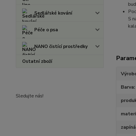
bud
Pod
Sedlářské kování
S n
kal
Péče o psa
NANO čistící prostředky
Param
Ostatní zboží
Výrob
Barva
Sledujte nás!
produ
materi
zapíná