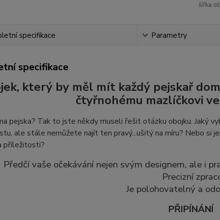
šířka o
etní specifikace
Parametry
tní specifikace
jek, který by měl mít každý pejskař do
čtyřnohému mazlíčkovi več
 pejska? Tak to jste někdy museli řešit otázku obojku. Jaký vyb
stu, ale stále nemůžete najít ten pravý...ušitý na míru? Nebo si je
 příležitosti?
Předčí vaše očekávání nejen svým designem, ale i prak
Precizní zprac
Je polohovatelný a odo
PŘIPÍNÁNÍ