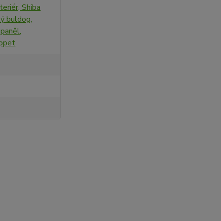
teriér, Shiba
ký buldog,
paněl,
ippet