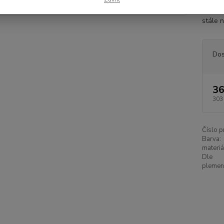
Nabídk
stále n
Dos
36
303
Číslo p
Barva:
materiá
Dle
plemen