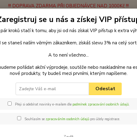
!!! DOPRAVA ZDARMA PŘI OBJEDNÁVCE NAD 1000Kč !!!
Zaregistruj se u nás a získej VIP přístu
latba
Vrácení zboží
Obchodní podmínky
Velkoobchodní spolupráce
 pár kroků stačí k tomu, aby jsi od nás získal VIP přístup k extra v
Hledat
 se staneš naším věrným zákazníkem, získáš slevu 3% na celý sort
A to není všechno...
enčení
Obojky
Svítící obojky
Svítící obojek 37 - 49 cm
Palkar
budeme pořádat akční výprodeje, soutěže nebo naskladníme na e
nové produkty, ty budeš mezi prvními, kterým napíšeme.
ar svítící obojek z popruhu pro
ná
Odeslat
Palk
Přeji si odebírat novinky e-mailem dle
podmínek zpracování osobních údajů
.
cm x
Souhlasím se
zpracováním osobních údajů
pro účely registrace.
Obojek
vašemu
pejska?
Zavřít