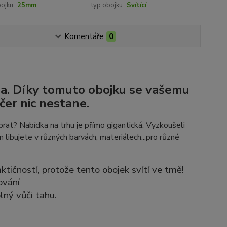
bojku:
25mm
typ obojku:
Svítící
Komentáře
0
ma. Díky tomuto obojku se vašemu
er nic nestane.
rat? Nabídka na trhu je přímo gigantická. Vyzkoušeli
n libujete v různých barvách, materiálech...pro různé
tičností, protože tento obojek svítí ve tmě!
ování
lný vůči tahu.