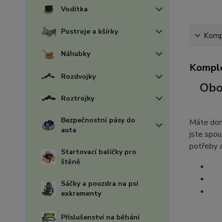
Vodítka
Postroje a kšírky
Kompl
Náhubky
Komple
Rozdvojky
Obo
Roztrojky
Bezpečnostní pásy do
Máte doma
auta
jste spou
potřeby a
Startovací balíčky pro
štěně
Sáčky a pouzdra na psí
exkrementy
Příslušenství na běhání