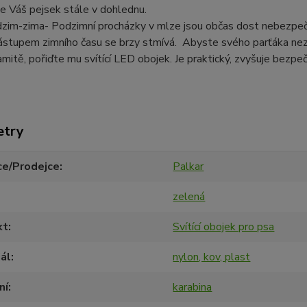
e Váš pejsek stále v dohlednu.
zim-zima- Podzimní procházky v mlze jsou občas dost nebezpeč
ástupem zimního času se brzy stmívá. Abyste svého parťáka neztr
amitě, pořiďte mu svítící LED obojek. Je praktický, zvyšuje bezpe
etry
ce/Prodejce
Palkar
zelená
kt
Svítící obojek pro psa
ál
nylon, kov, plast
ní
karabina