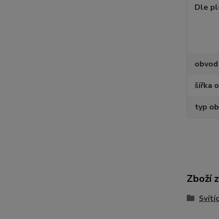
Dle p
obvod
šířka 
typ ob
Zboží 
Svítí