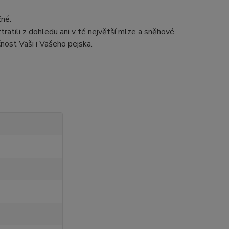
né.
atili z dohledu ani v té největší mlze a sněhové
čnost Vaši i Vašeho pejska.