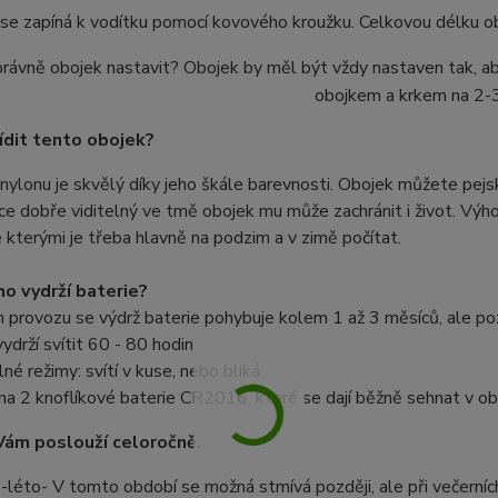
se zapíná k vodítku pomocí kovového kroužku. Celkovou délku ob
právně obojek nastavit? Obojek by měl být vždy nastaven tak, a
obojkem a krkem na 2-3
ídit tento obojek?
nylonu je skvělý díky jeho škále barevnosti. Obojek můžete pejs
ce dobře viditelný ve tmě obojek mu může zachránit i život. Výh
e kterými je třeba hlavně na podzim a v zimě počítat.
ho vydrží baterie?
 provozu se výdrž baterie pohybuje kolem 1 až 3 měsíců, ale po
vydrží svítit 60 - 80 hodin
lné režimy: svítí v kuse, nebo bliká
e na 2 knoflíkové baterie CR2016, které se dají běžně sehnat v o
ám poslouží celoročně.
o-léto- V tomto období se možná stmívá později, ale při večerní