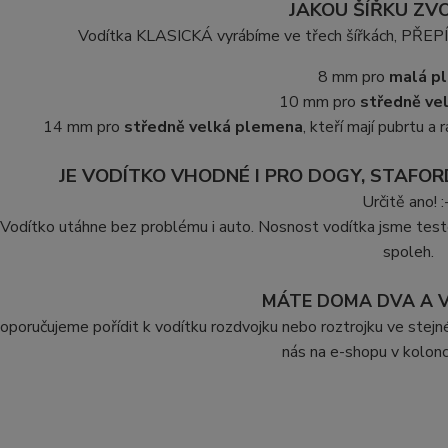
JAKOU ŠÍŘKU ZVO
Vodítka KLASICKÁ vyrábíme ve třech šířkách, PŘ
8 mm pro
malá p
10 mm pro
středně ve
14 mm pro
středně velká plemena
, kteří mají pubrtu a r
JE VODÍTKO VHODNÉ I PRO DOGY, STAFORD
Určitě ano! :
Vodítko utáhne bez problému i auto. Nosnost vodítka jsme testo
spoleh.
MÁTE DOMA DVA A V
oporučujeme pořídit k vodítku rozdvojku nebo roztrojku ve stejné 
nás na e-shopu v kolo