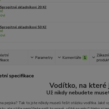
Spropitné skladníkovi 20 Kč
Spropitné skladníkovi 50 Kč
letní
Zákazní
Parametry
Komentáře
1
fikace
produkt
tní specifikace
Vodítko, na které 
Už nikdy nebudete muset
 pejska? Tak to jste někdy museli řešit otázku vodítka. Jaké vy
stu, ale stále nemůžete najít to pravé...ušité na míru? Nebo si jen