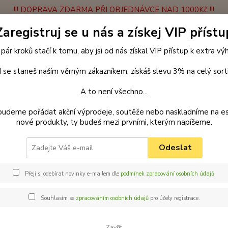
!!! DOPRAVA ZDARMA PŘI OBJEDNÁVCE NAD 1000Kč !!!
Zaregistruj se u nás a získej VIP přístu
latba
Vrácení zboží
Obchodní podmínky
Velkoobchodní spolupráce
 pár kroků stačí k tomu, aby jsi od nás získal VIP přístup k extra v
Hledat
 se staneš naším věrným zákazníkem, získáš slevu 3% na celý sort
A to není všechno...
enčení
Vodítka
Přepínací vodítka lanová
Vodítko přepínací 14 m
budeme pořádat akční výprodeje, soutěže nebo naskladníme na e
vá
nové produkty, ty budeš mezi prvními, kterým napíšeme.
ar přepínací vodítko pro psy 25
Odeslat
Vodítk
Přeji si odebírat novinky e-mailem dle
podmínek zpracování osobních údajů
.
Máte d
Jaké vy
Souhlasím se
zpracováním osobních údajů
pro účely registrace.
spoustu
jen lib
Zavřít