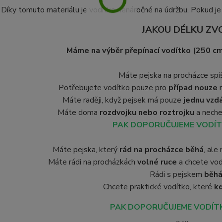
Díky tomuto materiálu je vodítko nenáročné na údržbu. Pokud je
JAKOU DÉLKU ZV
Máme na výběr přepínací vodítko (250 cm
Máte pejska na procházce sp
Potřebujete vodítko pouze pro
případ nouze
Máte raději, když pejsek má pouze
jednu vzd
Máte doma
rozdvojku nebo roztrojku
a neche
PAK DOPORUČUJEME VODÍT
Máte pejska, který
rád na procházce běhá
, ale
Máte rádi na procházkách
volné ruce
a chcete vod
Rádi s pejskem
běh
Chcete praktické vodítko, které
kd
PAK DOPORUČUJEME VODÍTK