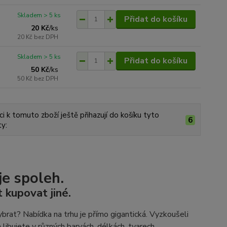
Skladem > 5 ks
Přidat do košíku
20 Kč
/
ks
20 Kč
bez DPH
Skladem > 5 ks
Přidat do košíku
50 Kč
/
ks
50 Kč
bez DPH
ci k tomuto zboží ještě přihazují do košíku tyto
6
y:
je spoleh.
 kupovat jiné.
brat? Nabídka na trhu je přímo gigantická. Vyzkoušeli
 libujete v různých barvách, délkách, tvarech,