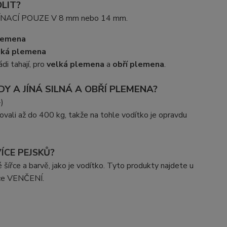
LIT?
EPÍNACÍ POUZE V 8 mm nebo 14 mm.
lemena
lká plemena
ádi tahají, pro
velká plemena
a
obří plemena
.
Y A JÍNÁ SILNÁ A OBŘÍ PLEMENA?
-)
vali až do 400 kg, takže na tohle vodítko je opravdu
ÍCE PEJSKŮ?
šířce a barvě, jako je vodítko. Tyto produkty najdete u
nce VENČENÍ.