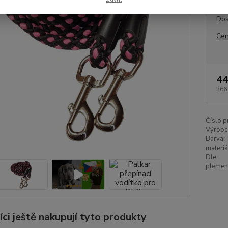
Dos
Cen
44
366
Číslo p
Výrobc
Barva:
materiá
Dle
plemen
ci ještě nakupují tyto produkty