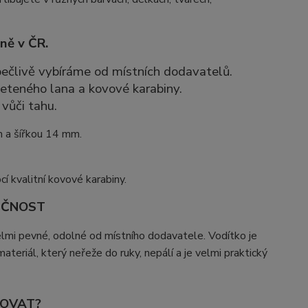
ně v ČR.
 pečlivě vybíráme od místních dodavatelů.
leteného lana a kovové karabiny.
vůči tahu.
m a šířkou 14 mm.
í kvalitní kovové karabiny.
IČNOST
elmi pevné, odolné od místního dodavatele. Vodítko je
teriál, který neřeže do ruky, nepálí a je velmi praktický
ŽOVAT?