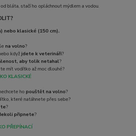
 od bláta, stačí ho opláchnout mýdlem a vodou.
OLIT?
) nebo klasické (150 cm).
íše
na volno
?
nebo když
jdete k veterináři
?
álenost, aby tolik netahal
?
te mít vodítko až moc dlouhé?
KO KLASICKÉ
 nechcete ho
pouštět na volno
?
ítko, které natáhnete přes sebe?
áte
?
ekoli připnete
?
O PŘEPÍNACÍ