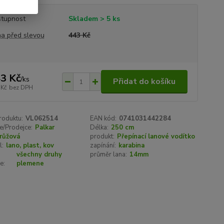
tupnost
Skladem > 5 ks
a před slevou
443 Kč
3 Kč
/
ks
Přidat do košíku
 Kč
bez DPH
roduktu:
VL062514
EAN kód:
0741031442284
e/Prodejce:
Palkar
Délka:
250 cm
růžová
produkt:
Přepínací lanové vodítko
l:
lano, plast, kov
zapínání:
karabina
všechny druhy
průměr lana:
14mm
e:
plemene