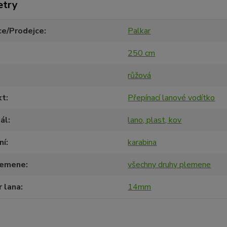
etry
ce/Prodejce
Palkar
250 cm
růžová
kt
Přepínací lanové vodítko
ál
lano, plast, kov
ní
karabina
lemene
všechny druhy plemene
 lana
14mm