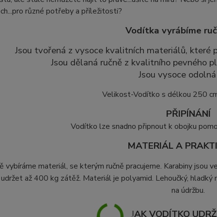
ch...pro různé potřeby a příležitosti?
Vodítka vyrábíme ruč
Jsou tvořená z vysoce kvalitních materiálů, které
Jsou dělaná ručně z kvalitního pevného p
Jsou vysoce odolná 
Velikost-Vodítko s délkou 250 c
PŘIPÍNÁNÍ
Vodítko lze snadno připnout k obojku pomoc
MATERIÁL A PRAKT
ě vybíráme materiál, se kterým ručně pracujeme. Karabiny jsou v
udržet až 400 kg zátěž. Materiál je polyamid. Lehoučký, hladký ma
na údržbu.
JAK VODÍTKO UDR