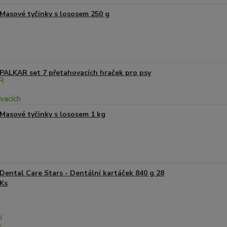
Masové tyčinky s lososem 250 g
PALKAR set 7 přetahovacích hraček pro psy
Masové tyčinky s lososem 1 kg
Dental Care Stars - Dentální kartáček 840 g 28
Ks