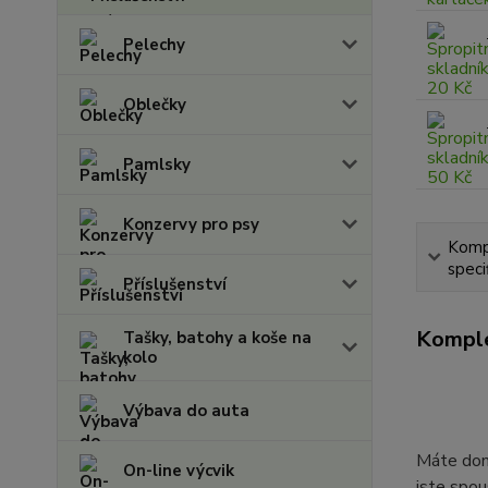
Pelechy
Oblečky
Pamlsky
Konzervy pro psy
Komp
speci
Příslušenství
Komple
Tašky, batohy a koše na
kolo
Výbava do auta
Máte doma
On-line výcvik
jste spou