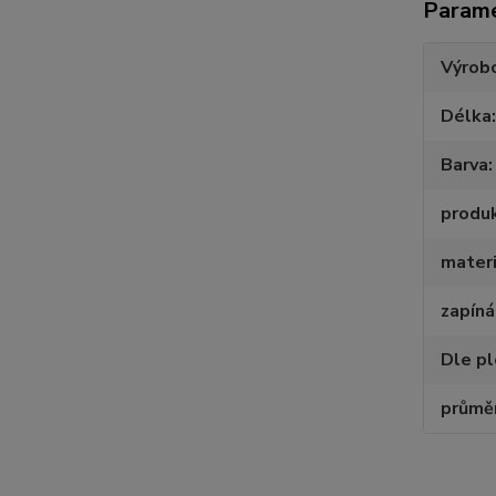
Param
Výrob
Délka
Barva
produ
materi
zapíná
Dle p
průměr