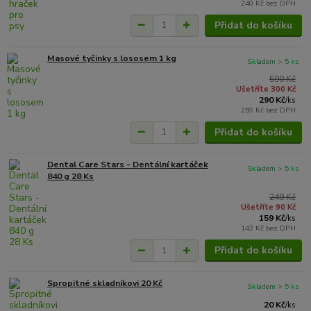
240 Kč
bez DPH
Přidat do košíku
Masové tyčinky s lososem 1 kg
Skladem > 5 ks
590 Kč
Ušetříte 300 Kč
290 Kč
/
ks
259 Kč
bez DPH
Přidat do košíku
Dental Care Stars - Dentální kartáček
Skladem > 5 ks
840 g 28 Ks
249 Kč
Ušetříte 90 Kč
159 Kč
/
ks
142 Kč
bez DPH
Přidat do košíku
Spropitné skladníkovi 20 Kč
Skladem > 5 ks
20 Kč
/
ks