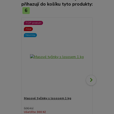
přihazují do košíku tyto produkty:
6
TOP produkt
TOP produkt
Akce
Akce
Novinka
Novinka
Masové tyčinky s lososem 1 kg
Masové tyči
590 Kč
169 Kč
Ušetříte 300 Kč
Ušetříte 70 K