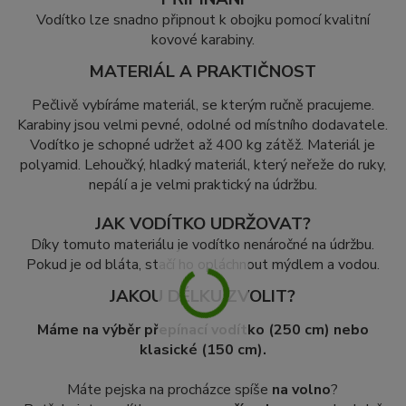
Vodítko lze snadno připnout k obojku pomocí kvalitní
kovové karabiny.
MATERIÁL A PRAKTIČNOST
Pečlivě vybíráme materiál, se kterým ručně pracujeme.
Karabiny jsou velmi pevné, odolné od místního dodavatele.
Vodítko je schopné udržet až 400 kg zátěž. Materiál je
polyamid. Lehoučký, hladký materiál, který neřeže do ruky,
nepálí a je velmi praktický na údržbu.
JAK VODÍTKO UDRŽOVAT?
Díky tomuto materiálu je vodítko nenáročné na údržbu.
Pokud je od bláta, stačí ho opláchnout mýdlem a vodou.
JAKOU DÉLKU ZVOLIT?
Máme na výběr přepínací vodítko (250 cm) nebo
klasické (150 cm).
Máte pejska na procházce spíše
na volno
?