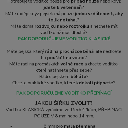
Potřebujete vodítko pouze pro
případ nouze
nebo když
jdete k veterináři
?
Máte raději, když pejsek má pouze
jednu vzdálenost, aby
tolik netahal
?
Máte doma
rozdvojku nebo roztrojku
a nechete mít
vodítko až moc dlouhé?
PAK DOPORUČUJEME VODÍTKO KLASICKÉ
Máte pejska, který
rád na procházce běhá
, ale nechcete
ho
pouštět na volno
?
Máte rádi na procházkách
volné ruce
a chcete vodítko,
které natáhnete přes sebe?
Rádi s pejskem
běháte
?
Chcete praktické vodítko, které
kdekoli připnete
?
PAK DOPORUČUJEME VODÍTKO PŘEPÍNACÍ
JAKOU ŠÍŘKU ZVOLIT?
Vodítka KLASICKÁ vyrábíme ve třech šířkách, PŘEPÍNACÍ
POUZE V 8 mm nebo 14 mm.
8 mm pro
malá plemena