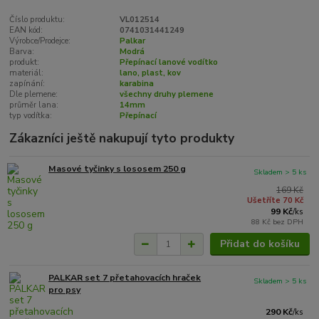
Číslo produktu:
VL012514
EAN kód:
0741031441249
Výrobce/Prodejce:
Palkar
Barva:
Modrá
produkt:
Přepínací lanové vodítko
materiál:
lano, plast, kov
zapínání:
karabina
Dle plemene:
všechny druhy plemene
průměr lana:
14mm
typ vodítka:
Přepínací
Zákazníci ještě nakupují tyto produkty
Masové tyčinky s lososem 250 g
Skladem > 5 ks
169 Kč
Ušetříte 70 Kč
99 Kč
/
ks
88 Kč
bez DPH
Přidat do košíku
PALKAR set 7 přetahovacích hraček
Skladem > 5 ks
pro psy
290 Kč
/
ks