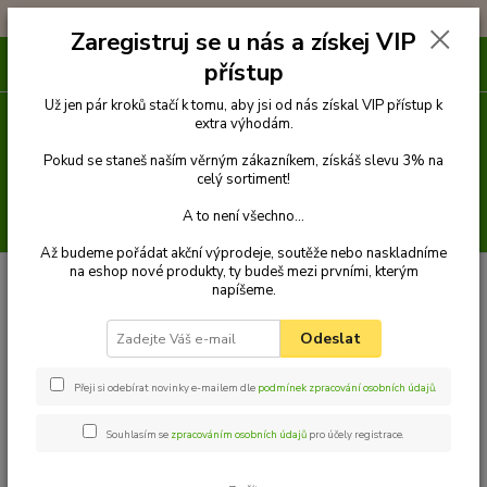
!!! DOPRAVA ZDARMA PŘI OBJEDNÁVCE NAD 1000Kč !!!
Zaregistruj se u nás a získej VIP
0
ks
přístup
za
0 Kč
Už jen pár kroků stačí k tomu, aby jsi od nás získal VIP přístup k
extra výhodám.
Menu
Pokud se staneš naším věrným zákazníkem, získáš slevu 3% na
celý sortiment!
A to není všechno...
Hledat
Až budeme pořádat akční výprodeje, soutěže nebo naskladníme
na eshop nové produkty, ty budeš mezi prvními, kterým
Úvod
Venčení
Vodítka
Přepínací vodítka lanová
Vodítko přepínací
napíšeme.
14 mm x 2,5 m
Palkar přepínací vodítko pro psy 250 cm x 14 mm černo-
modrá
Odeslat
Palkar přepínací vodítko pro psy
250 cm x 14 mm černo-modrá
Přeji si odebírat novinky e-mailem dle
podmínek zpracování osobních údajů
.
Souhlasím se
zpracováním osobních údajů
pro účely registrace.
TOP produkt