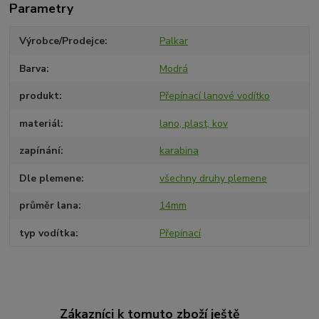
Parametry
Výrobce/Prodejce
Palkar
Barva
Modrá
produkt
Přepínací lanové vodítko
materiál
lano, plast, kov
zapínání
karabina
Dle plemene
všechny druhy plemene
průměr lana
14mm
typ vodítka
Přepínací
Zákazníci k tomuto zboží ještě