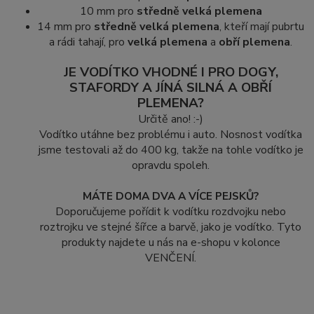
10 mm pro
středně velká plemena
14 mm pro
středně velká plemena
, kteří mají pubrtu
a rádi tahají, pro
velká plemena
a
obří plemena
.
JE VODÍTKO VHODNÉ I PRO DOGY,
STAFORDY A JÍNÁ SILNÁ A OBŘÍ
PLEMENA?
Určitě ano! :-)
Vodítko utáhne bez problému i auto. Nosnost vodítka
jsme testovali až do 400 kg, takže na tohle vodítko je
opravdu spoleh.
MÁTE DOMA DVA A VÍCE PEJSKŮ?
Doporučujeme pořídit k vodítku rozdvojku nebo
roztrojku ve stejné šířce a barvě, jako je vodítko. Tyto
produkty najdete u nás na e-shopu v kolonce
VENČENÍ.