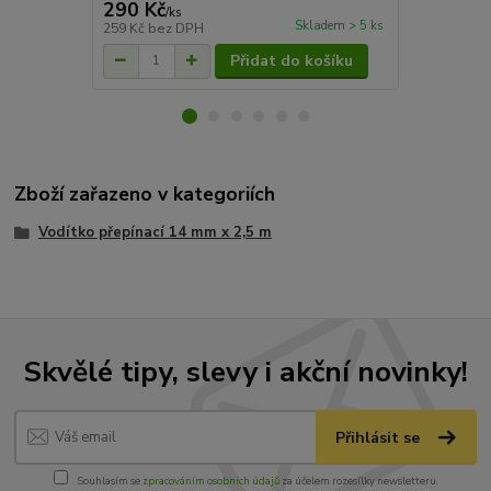
290 Kč
99 Kč
/
ks
/
ks
Skladem > 5 ks
259 Kč
bez DPH
88 Kč
bez D
Přidat do košíku
Zboží zařazeno v kategoriích
Vodítko přepínací 14 mm x 2,5 m
Skvělé tipy, slevy i akční novinky!
Přihlásit se
Souhlasím se
zpracováním osobních údajů
za účelem rozesílky newsletteru.