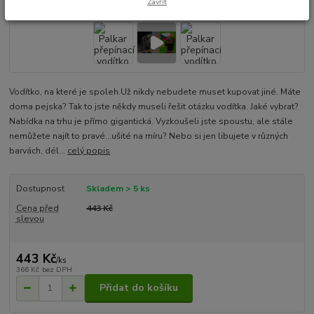
Zavřít
Vodítko, na které je spoleh.Už nikdy nebudete muset kupovat jiné. Máte
doma pejska? Tak to jste někdy museli řešit otázku vodítka. Jaké vybrat?
Nabídka na trhu je přímo gigantická. Vyzkoušeli jste spoustu, ale stále
nemůžete najít to pravé...ušité na míru? Nebo si jen libujete v různých
barvách, dél...
celý popis
Dostupnost
Skladem > 5 ks
Cena před
443 Kč
slevou
443 Kč
/
ks
366 Kč
bez DPH
Přidat do košíku