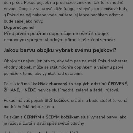
den pršet. Pokud pejsek na procházce zmokne, tak to rozhodně
nevadí. Obojek z velurové kůže funguje stejně jako semišové boty.
:) Pokud na něj nakape voda, můžete jej lehce hadříkem očistit a
bude zase jako nový.
Doporučujeme!
Před prvním použitím doporučujeme ošetřit obojek
ochranným sprejem vhodným přímo k ošetření semiše.
Jakou barvu obojku vybrat svému pejskovi?
Obojky tu nejsou jen pro to, aby vám pes neutekl. Pokud vyberete
vhodný obojek, může se stát módním doplňkem a vašemu psovi
pomůže k tomu, aby vynikal nad ostatními.
Pejci, kteří mají
kožíšek zbarvený to teplých odstínů ČERVENÉ,
ŽÍHANÉ, HNĚDÉ
, nejvíce sluší modrá, zelená a šedá i růžová.
Pokud má váš pejsek
BÍLÝ kožíšek
, určitě mu bude slušet červená,
modrá, hnědá nebo zelená.
Pejskům s
ČERNÝM a ŠEDÝM
kožíškem
sluší výrazné barvy, jako
je růžová, žlutá a další spíše světlé odstíny.