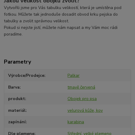
Jakou velikost obojku zvolit?
Vytvořili jsme pro Vás tabulku velikostí, která je umístěna pod
fotkou. Můžete tak jednoduše dosadit obvod krku pejska do
tabulky a zvolit správnou velikost.
Pokud si nejste jistí, můžete nám napsat a my Vám moc rádi
poradíme.
Parametry
Výrobce/Prodejce
Palkar
Barva
tmavě červená
produkt
Obojek pro psa
materiál
velurová kůže, kov
zapínání
karabina
Dle plemene
Střední, velké plemeno