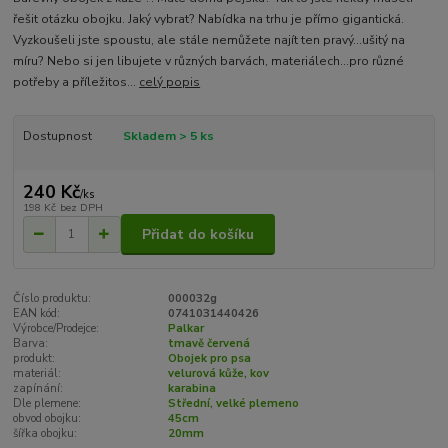
řešit otázku obojku. Jaký vybrat? Nabídka na trhu je přímo gigantická.
Vyzkoušeli jste spoustu, ale stále nemůžete najít ten pravý...ušitý na
míru? Nebo si jen libujete v různých barvách, materiálech...pro různé
potřeby a příležitos...
celý popis
Dostupnost
Skladem > 5 ks
240 Kč
/
ks
198 Kč
bez DPH
Přidat do košíku
Číslo produktu:
000032g
EAN kód:
0741031440426
Výrobce/Prodejce:
Palkar
Barva:
tmavě červená
produkt:
Obojek pro psa
materiál:
velurová kůže, kov
zapínání:
karabina
Dle plemene:
Střední, velké plemeno
obvod obojku:
45cm
šířka obojku:
20mm