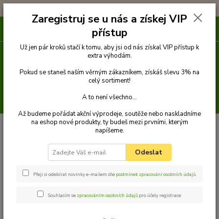
!!! DOPRAVA ZDARMA PŘI OBJEDNÁVCE NAD 1000Kč !!!
Zaregistruj se u nás a získej VIP
0
ks
přístup
za
0 Kč
Už jen pár kroků stačí k tomu, aby jsi od nás získal VIP přístup k
extra výhodám.
Menu
Pokud se staneš naším věrným zákazníkem, získáš slevu 3% na
celý sortiment!
A to není všechno...
Hledat
Až budeme pořádat akční výprodeje, soutěže nebo naskladníme
na eshop nové produkty, ty budeš mezi prvními, kterým
Úvod
Venčení
Obojky
Obojky z velurové kůže
Obojek z velurové
napíšeme.
kůže 45 cm
Palkar obojek z velurové kůže pro psy 45 cm x 20 mm tmavě-
červená
Odeslat
Palkar obojek z velurové kůže pro
psy 45 cm x 20 mm tmavě-
Přeji si odebírat novinky e-mailem dle
podmínek zpracování osobních údajů
.
červená
Souhlasím se
zpracováním osobních údajů
pro účely registrace.