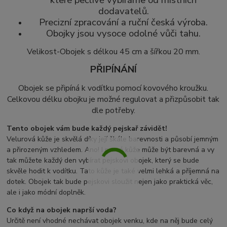
které pečlivě vybíráme od místních
dodavatelů.
Precizní zpracování a ruční česká výroba.
Obojky jsou vysoce odolné vůči tahu.
Velikost-Obojek s délkou 45 cm a šířkou 20 mm.
PŘIPÍNÁNÍ
Obojek se připíná k vodítku pomocí
kovového kroužku.
Celkovou délku obojku je možné regulovat a přizpůsobit tak
dle potřeby.
Tento obojek vám bude každý pejskař závidět!
Velurová kůže je skvělá díky její škále barevnosti a působí jemným
a přirozeným vzhledem. Ano! I pravá kůže může být barevná a vy
tak můžete každý den vybírat pejskovi obojek, který se bude
skvěle hodit k vodítku. Tato kůže je také velmi lehká a příjemná na
dotek. Obojek tak bude pejskovi sloužit nejen jako praktická věc,
ale i jako módní doplněk.
Co když na obojek naprší voda?
Určitě není vhodné nechávat obojek venku, kde na něj bude celý