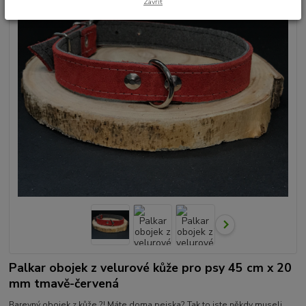
Zavřít
Palkar obojek z velurové kůže pro psy 45 cm x 20
mm tmavě-červená
Barevný obojek z kůže ?! Máte doma pejska? Tak to jste někdy museli