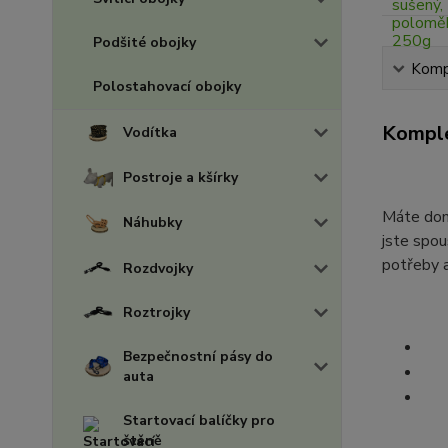
Podšité obojky
Kompl
Polostahovací obojky
Komple
Vodítka
Postroje a kšírky
Máte doma
Náhubky
jste spou
potřeby a
Rozdvojky
Roztrojky
Bezpečnostní pásy do
auta
Startovací balíčky pro
štěně