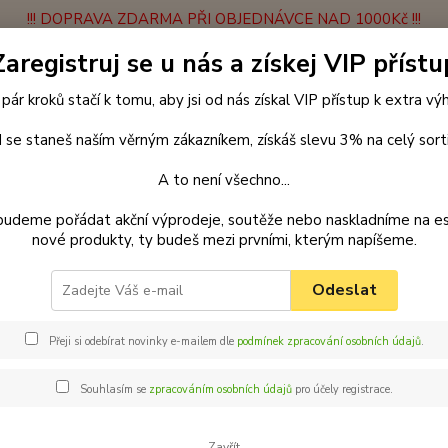
!!! DOPRAVA ZDARMA PŘI OBJEDNÁVCE NAD 1000Kč !!!
Zaregistruj se u nás a získej VIP přístu
latba
Vrácení zboží
Obchodní podmínky
Velkoobchodní spolupráce
 pár kroků stačí k tomu, aby jsi od nás získal VIP přístup k extra v
Hledat
 se staneš naším věrným zákazníkem, získáš slevu 3% na celý sort
A to není všechno...
enčení
Obojky
Obojky z velurové kůže
Obojek z velurové kůže 4
budeme pořádat akční výprodeje, soutěže nebo naskladníme na e
nové produkty, ty budeš mezi prvními, kterým napíšeme.
ar obojek z velurové kůže pro p
Odeslat
Palk
18 m
Přeji si odebírat novinky e-mailem dle
podmínek zpracování osobních údajů
.
Barevn
Souhlasím se
zpracováním osobních údajů
pro účely registrace.
řešit o
Vyzkouš
Zavřít