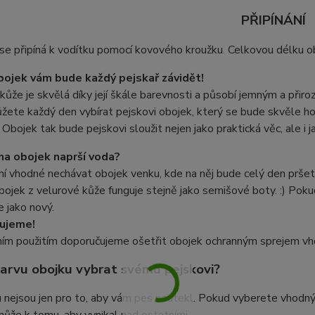
PŘIPÍNÁNÍ
se připíná k vodítku pomocí
kovového kroužku.
Celkovou délku ob
ojek vám bude každý pejskař závidět!
kůže je skvělá díky její škále barevnosti a působí jemným a při
žete každý den vybírat pejskovi obojek, který se bude skvěle hod
 Obojek tak bude pejskovi sloužit nejen jako praktická věc, ale i 
na obojek naprší voda?
ní vhodné nechávat obojek venku, kde na něj bude celý den prše
bojek z velurové kůže funguje stejně jako semišové boty. :) Poku
 jako nový.
ujeme!
ním použitím doporučujeme ošetřit obojek ochranným sprejem vh
arvu obojku vybrat svému pejskovi?
u nejsou jen pro to, aby vám pes neutekl. Pokud vyberete vhod