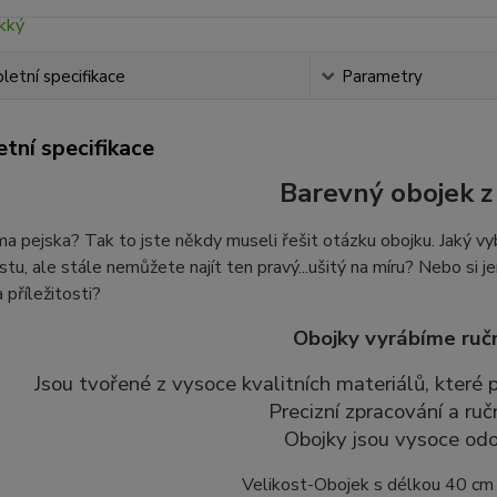
etní specifikace
Parametry
tní specifikace
Barevný obojek z 
 pejska? Tak to jste někdy museli řešit otázku obojku. Jaký vyb
stu, ale stále nemůžete najít ten pravý...ušitý na míru? Nebo si je
 příležitosti?
Obojky vyrábíme ruč
Jsou tvořené z vysoce kvalitních materiálů, které
Precizní zpracování a ruč
Obojky jsou vysoce odo
Velikost-Obojek s délkou 40 cm