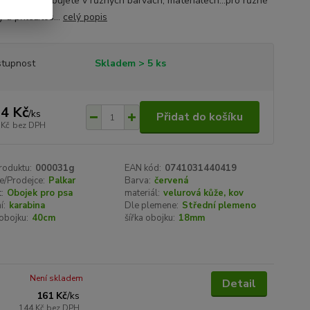
ebo si jen libujete v různých barvách, materiálech...pro různé
 a příležitos...
celý popis
tupnost
Skladem > 5 ks
4 Kč
/
ks
Přidat do košíku
 Kč
bez DPH
roduktu:
000031g
EAN kód:
0741031440419
e/Prodejce:
Palkar
Barva:
červená
:
Obojek pro psa
materiál:
velurová kůže, kov
í:
karabina
Dle plemene:
Střední plemeno
obojku:
40cm
šířka obojku:
18mm
Není skladem
Detail
161 Kč
/
ks
144 Kč
bez DPH