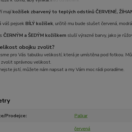
ůže k tomu, aby vynikal nad ostatními.
ří mají
kožíšek zbarvený to teplých odstínů ČERVENÉ, ŽÍH
 váš pejsek
BÍLÝ kožíšek
, určitě mu bude slušet červená, modr
 s
ČERNÝM a ŠEDÝM
kožíškem
sluší výrazné barvy, jako je růžo
elikost obojku zvolit?
 jsme pro Vás tabulku velikostí, která je umístěna pod fotkou. 
 zvolit správnou velikost.
nejste jistí, můžete nám napsat a my Vám moc rádi poradíme.
etry
ce/Prodejce
Palkar
červená