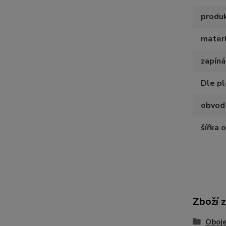
produ
materi
zapíná
Dle p
obvod
šířka 
Zboží 
Oboje