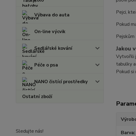
psovi pom
Pejci, kte
Výbava do auta
Pokud má
On-line výcvik
Pejskům
Jakou v
Sedlářské kování
Vytvořili
tabulky a
Péče o psa
Pokud si 
NANO čistící prostředky
Ostatní zboží
Param
Výrob
Sledujte nás!
Barva