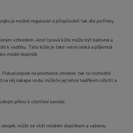
ojku je možné regulovat a přizpůsobit tak dle potřeby.
rozeným vzhledem. Ano! I pravá kůže může být barevná a
it k vodítku. Tato kůže je také velmi lehká a příjemná
jako módní doplněk.
t. Pokud pejsek na procházce zmokne, tak to rozhodně
d na něj nakape voda, můžete jej lehce hadříkem očistit a
odným přímo k ošetření semiše.
ný obojek, může se stát módním doplňkem a vašemu