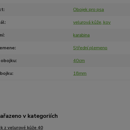
kt
Obojek pro psa
ál
velurová kůže, kov
ní
karabina
lemene
Střední plemeno
 obojku
40cm
obojku
18mm
zařazeno v kategoriích
k z velurové kůže 40