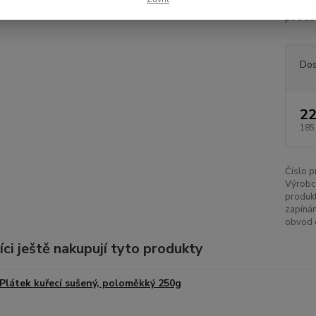
míru? N
potřeby
Dos
22
185
Číslo p
Výrobc
produkt
zapínán
obvod 
ci ještě nakupují tyto produkty
Plátek kuřecí sušený, poloměkký 250g