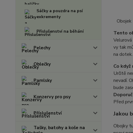
Sáčky a pouzdra na psí
exkrementy
Obojek 
Příslušenství na běhání
Tento ob
Velurová 
vy tak mů
Pelechy
na dotek.
Oblečky
Co když 
Určitě ne
nevadí. O
Pamlsky
bude zase
Doporuč
Konzervy pro psy
Před prv
Jakou b
Příslušenství
Obojky t
Tašky, batohy a koše na
kolo