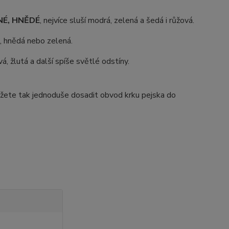
ANÉ, HNĚDÉ
, nejvíce sluší modrá, zelená a šedá i růžová.
á, hnědá nebo zelená.
vá, žlutá a další spíše světlé odstíny.
Můžete tak jednoduše dosadit obvod krku pejska do