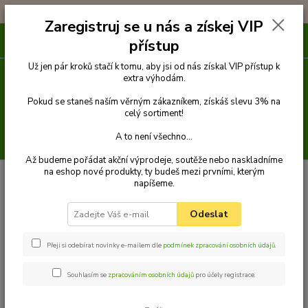
!!! DOPRAVA ZDARMA PŘI OBJEDNÁVCE NAD 1000Kč !!!
Zaregistruj se u nás a získej VIP
0
ks
přístup
za
0 Kč
Už jen pár kroků stačí k tomu, aby jsi od nás získal VIP přístup k
extra výhodám.
Menu
Pokud se staneš naším věrným zákazníkem, získáš slevu 3% na
celý sortiment!
A to není všechno...
Hledat
Až budeme pořádat akční výprodeje, soutěže nebo naskladníme
na eshop nové produkty, ty budeš mezi prvními, kterým
Úvod
Venčení
Obojky
Obojky z velurové kůže
Obojek z velurové
napíšeme.
kůže 35 cm
Palkar obojek z velurové kůže pro psy 35 cm x 16 mm zelená
Palkar obojek z velurové kůže pro
Odeslat
psy 35 cm x 16 mm zelená
Přeji si odebírat novinky e-mailem dle
podmínek zpracování osobních údajů
.
Souhlasím se
zpracováním osobních údajů
pro účely registrace.