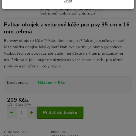
Zavřít
Palkar obojek z velurové kůže pro psy 35 cm x 16
mm zelená
Barevný obojek z kůže ?! Máte doma pejska? Tak to jste někdy museli
řešit otázku obojku. Jaký vybrat? Nabídka na trhu je přímo gigantická.
Vyzkoušeli jste spoustu, ale stále nemůžete najít ten pravý...ušitý na
míru? Nebo si jen libujete v různých barvách, materiálech...pro různé
potřeby a příležitos...
celý popis
Dostupnost
Skladem > 5 ks
209 Kč
/
ks
173 Kč
bez DPH
Přidat do košíku
Číslo produktu:
000030e