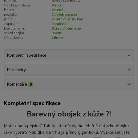
EAN kód:
0741031440402
Výrobce/Prodejce:
Palkar
Barva:
zelená
produkt:
Obojek pro psa
materiál:
velurová kůže, kov
zapínání:
karabina
Dle plemene:
Střední plemeno
obvod obojku:
35cm
šířka obojku:
16mm
Kompletní specifikace
Parametry
Komentáře
0
Kompletní specifikace
Barevný obojek z kůže ?!
Máte doma pejska? Tak to jste někdy museli řešit otázku obojku.
Jaký vybrat? Nabídka na trhu je přímo gigantická. Vyzkoušeli jste