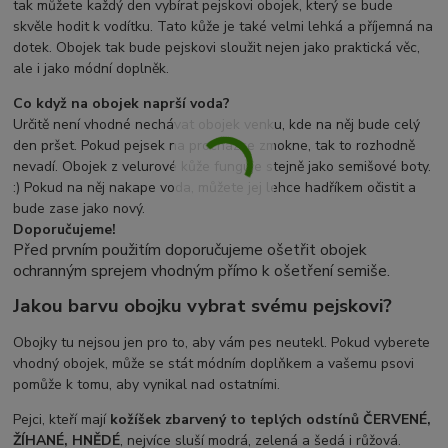
tak můžete každý den vybírat pejskovi obojek, který se bude
skvěle hodit k vodítku. Tato kůže je také velmi lehká a příjemná na
dotek. Obojek tak bude pejskovi sloužit nejen jako praktická věc,
ale i jako módní doplněk.
Co když na obojek naprší voda?
Určitě není vhodné nechávat obojek venku, kde na něj bude celý
den pršet. Pokud pejsek na procházce zmokne, tak to rozhodně
nevadí. Obojek z velurové kůže funguje stejně jako semišové boty.
:) Pokud na něj nakape voda, můžete jej lehce hadříkem očistit a
bude zase jako nový.
Doporučujeme!
Před prvním použitím doporučujeme ošetřit obojek
ochranným sprejem vhodným přímo k ošetření semiše.
Jakou barvu obojku vybrat svému pejskovi?
Obojky tu nejsou jen pro to, aby vám pes neutekl. Pokud vyberete
vhodný obojek, může se stát módním doplňkem a vašemu psovi
pomůže k tomu, aby vynikal nad ostatními.
Pejci, kteří mají
kožíšek zbarvený to teplých odstínů ČERVENÉ,
ŽÍHANÉ, HNĚDÉ
, nejvíce sluší modrá, zelená a šedá i růžová.