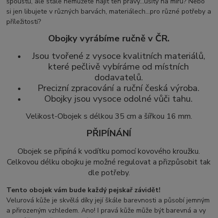
spoustu, ale stále nemůžete najít ten pravý...ušitý na míru? Nebo
si jen libujete v různých barvách, materiálech...pro různé potřeby a
příležitosti?
Obojky vyrábíme ručně v ČR.
Jsou tvořené z vysoce kvalitních materiálů,
které pečlivě vybíráme od místních
dodavatelů.
Precizní zpracování a ruční česká výroba.
Obojky jsou vysoce odolné vůči tahu.
Velikost-Obojek s délkou 35 cm a šířkou 16 mm.
PŘIPÍNÁNÍ
Obojek se připíná k vodítku pomocí
kovového kroužku.
Celkovou délku obojku je možné regulovat a přizpůsobit tak
dle potřeby.
Tento obojek vám bude každý pejskař závidět!
Velurová kůže je skvělá díky její škále barevnosti a působí jemným
a přirozeným vzhledem. Ano! I pravá kůže může být barevná a vy