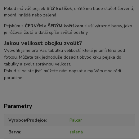
Pokud má váš pejsek
BÍLÝ kožíšek
, určitě mu bude slušet červená,
modrá, hnědá nebo zelená.
Pejskům s
ČERNÝM a ŠEDÝM
kožíškem
sluší výrazné barvy, jako
je růžová, žlutá a další spíše světlé odstíny.
Jakou velikost obojku zvolit?
Vytvořili jsme pro Vás tabulku velikostí, která je umístěna pod
fotkou. Můžete tak jednoduše dosadit obvod krku pejska do
tabulky a zvolit správnou velikost.
Pokud si nejste jistí, můžete nám napsat a my Vám moc rádi
poradíme.
Parametry
Výrobce/Prodejce
Palkar
Barva
zelená