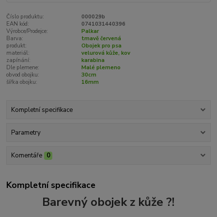
Číslo produktu:
000029b
EAN kód:
0741031440396
Výrobce/Prodejce:
Palkar
Barva:
tmavě červená
produkt:
Obojek pro psa
materiál:
velurová kůže, kov
zapínání:
karabina
Dle plemene:
Malé plemeno
obvod obojku:
30cm
šířka obojku:
16mm
Kompletní specifikace
Parametry
Komentáře
0
Kompletní specifikace
Barevný obojek z kůže ?!