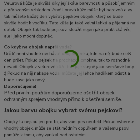
Velurová kůže je skvělá díky její škále barevnosti a působí jemným
a přirozeným vzhledem. Ano! I pravá kůže může být barevná a vy
tak můžete každý den vybírat pejskovi obojek, který se bude
skvěle hodit k vodítku. Tato kůže je také velmi lehká a příjemná na
dotek. Obojek tak bude pejskovi sloužit nejen jako praktická věc,
ale i jako módní doplněk.
Co když na obojek naprší voda?
Určitě není vhodné nechávat obojek venku, kde na něj bude celý
den pršet. Pokud pejsek na procházce zmokne, tak to rozhodně
nevadí. Obojek z velurové kůže funguje stejně jako semišové boty.
:) Pokud na něj nakape voda, můžete jej lehce hadříkem očistit a
bude zase jako nový.
Doporučujeme!
Před prvním použitím doporučujeme ošetřit obojek
ochranným sprejem vhodným přímo k ošetření semiše.
Jakou barvu obojku vybrat svému pejskovi?
Obojky tu nejsou jen pro to, aby vám pes neutekl. Pokud vyberete
vhodný obojek, může se stát módním doplňkem a vašemu psovi
pomůže k tomu, aby vynikal nad ostatními.