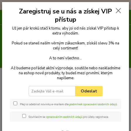
!!! DOPRAVA ZDARMA PŘI OBJEDNÁVCE NAD 1000Kč !!!
Zaregistruj se u nás a získej VIP
0
ks
přístup
za
0 Kč
Už jen pár kroků stačí k tomu, aby jsi od nás získal VIP přístup k
extra výhodám.
Menu
Pokud se staneš naším věrným zákazníkem, získáš slevu 3% na
celý sortiment!
A to není všechno...
Hledat
Až budeme pořádat akční výprodeje, soutěže nebo naskladníme
na eshop nové produkty, ty budeš mezi prvními, kterým
Úvod
Venčení
Obojky
Obojky z velurové kůže
Obojek z velurové
napíšeme.
kůže 30 cm
Palkar obojek z velurové kůže pro psy 30 cm x 16 mm tmavě-
červená
Odeslat
Palkar obojek z velurové kůže pro
psy 30 cm x 16 mm tmavě-
Přeji si odebírat novinky e-mailem dle
podmínek zpracování osobních údajů
.
červená
Souhlasím se
zpracováním osobních údajů
pro účely registrace.