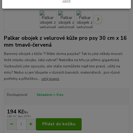
Zavřít
Palkar obojek z velurové kůže pro psy 30 cm x 16
mm tmavě-červená
Barevný obojek z kůže ?! Máte doma pejska? Tak to jste někdy museli
řešit otázku obojku. Jaký vybrat? Nabídka na trhu je přímo gigantická.
Vyzkoušeli jste spoustu, ale stále nemůžete najít ten pravý...ušitý na
míru? Nebo si jen libujete v různých barvách, materiálech...pro různé
potřeby a příležitos...
celý popis
Dostupnost
Skladem > 5 ks
194 Kč
/
ks
160 Kč
bez DPH
Přidat do košíku