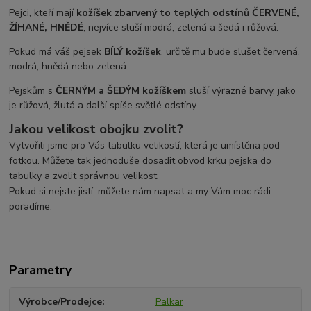
Pejci, kteří mají
kožíšek zbarvený to teplých odstínů ČERVENÉ,
ŽÍHANÉ, HNĚDÉ
, nejvíce sluší modrá, zelená a šedá i růžová.
Pokud má váš pejsek
BÍLÝ kožíšek
, určitě mu bude slušet červená,
modrá, hnědá nebo zelená.
Pejskům s
ČERNÝM a ŠEDÝM
kožíškem
sluší výrazné barvy, jako
je růžová, žlutá a další spíše světlé odstíny.
Jakou velikost obojku zvolit?
Vytvořili jsme pro Vás tabulku velikostí, která je umístěna pod
fotkou. Můžete tak jednoduše dosadit obvod krku pejska do
tabulky a zvolit správnou velikost.
Pokud si nejste jistí, můžete nám napsat a my Vám moc rádi
poradíme.
Parametry
Výrobce/Prodejce
Palkar