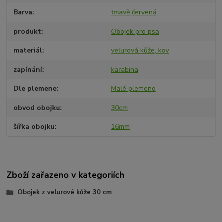
Barva
tmavě červená
produkt
Obojek pro psa
materiál
velurová kůže, kov
zapínání
karabina
Dle plemene
Malé plemeno
obvod obojku
30cm
šířka obojku
16mm
Zboží zařazeno v kategoriích
Obojek z velurové kůže 30 cm