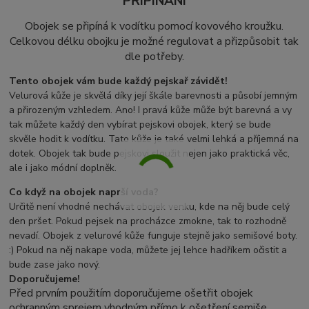
PŘIPÍNÁNÍ
Obojek se připíná k vodítku pomocí
k
ovového kroužku.
Celkovou délku obojku je možné regulovat a přizpůsobit tak
dle potřeby.
Tento obojek vám bude každý pejskař závidět!
Velurová kůže je skvělá díky její škále barevnosti a působí jemným
a přirozeným vzhledem. Ano! I pravá kůže může být barevná a vy
tak můžete každý den vybírat pejskovi obojek, který se bude
skvěle hodit k vodítku. Tato kůže je také velmi lehká a příjemná na
dotek. Obojek tak bude pejskovi sloužit nejen jako praktická věc,
ale i jako módní doplněk.
Co když na obojek naprší voda?
Určitě není vhodné nechávat obojek venku, kde na něj bude celý
den pršet. Pokud pejsek na procházce zmokne, tak to rozhodně
nevadí. Obojek z velurové kůže funguje stejně jako semišové boty.
:) Pokud na něj nakape voda, můžete jej lehce hadříkem očistit a
bude zase jako nový.
Doporučujeme!
Před prvním použitím doporučujeme ošetřit obojek
ochranným sprejem vhodným přímo k ošetření semiše.