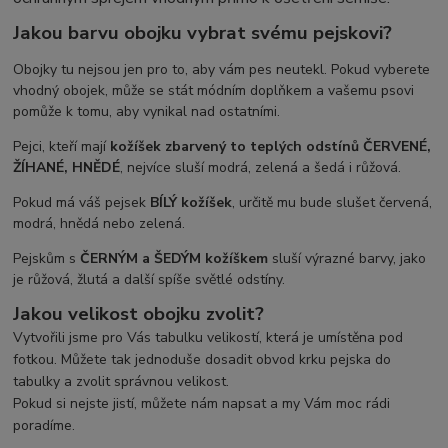
Jakou barvu obojku vybrat svému pejskovi?
Obojky tu nejsou jen pro to, aby vám pes neutekl. Pokud vyberete
vhodný obojek, může se stát módním doplňkem a vašemu psovi
pomůže k tomu, aby vynikal nad ostatními.
Pejci, kteří mají
kožíšek zbarvený to teplých odstínů ČERVENÉ,
ŽÍHANÉ, HNĚDÉ
, nejvíce sluší modrá, zelená a šedá i růžová.
Pokud má váš pejsek
BÍLÝ kožíšek
, určitě mu bude slušet červená,
modrá, hnědá nebo zelená.
Pejskům s
ČERNÝM a ŠEDÝM
kožíškem
sluší výrazné barvy, jako
je růžová, žlutá a další spíše světlé odstíny.
Jakou velikost obojku zvolit?
Vytvořili jsme pro Vás tabulku velikostí, která je umístěna pod
fotkou. Můžete tak jednoduše dosadit obvod krku pejska do
tabulky a zvolit správnou velikost.
Pokud si nejste jistí, můžete nám napsat a my Vám moc rádi
poradíme.