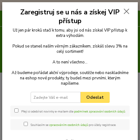
!!! DOPRAVA ZDARMA PŘI OBJEDNÁVCE NAD 1000Kč !!!
Zaregistruj se u nás a získej VIP
0
ks
přístup
za
0 Kč
Už jen pár kroků stačí k tomu, aby jsi od nás získal VIP přístup k
extra výhodám.
Menu
Pokud se staneš naším věrným zákazníkem, získáš slevu 3% na
celý sortiment!
A to není všechno...
Hledat
Až budeme pořádat akční výprodeje, soutěže nebo naskladníme
na eshop nové produkty, ty budeš mezi prvními, kterým
Úvod
Venčení
Obojky
Obojky z velurové kůže
Obojek z velurové
napíšeme.
kůže 30 cm
Palkar obojek z velurové kůže pro psy 30 cm x 16 mm modrá
Palkar obojek z velurové kůže pro
Odeslat
psy 30 cm x 16 mm modrá
Přeji si odebírat novinky e-mailem dle
podmínek zpracování osobních údajů
.
Souhlasím se
zpracováním osobních údajů
pro účely registrace.