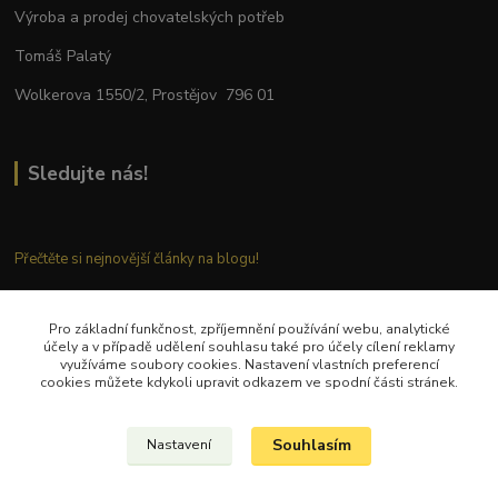
Výroba a prodej chovatelských potřeb
Tomáš Palatý
Wolkerova 1550/2, Prostějov 796 01
Sledujte nás!
Přečtěte si nejnovější články na blogu!
Pro základní funkčnost, zpříjemnění používání webu, analytické
Kontaktujte nás
účely a v případě udělení souhlasu také pro účely cílení reklamy
využíváme soubory cookies. Nastavení vlastních preferencí
cookies můžete kdykoli upravit odkazem ve spodní části stránek.
Tel.: + 420 777 282 683
E
-mail: tomas.palaty@palkar.cz
Souhlasím
Nastavení