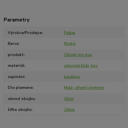
Parametry
Výrobce/Prodejce
Palkar
Barva
Modrá
produkt
Obojek pro psa
materiál
velurová kůže, kov
zapínání
karabina
Dle plemene
Malé, střední plemeno
obvod obojku
30cm
šířka obojku
16mm