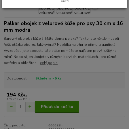
Zavřít
Palkar obojek z velurové kůže pro psy 30 cm x 16
mm modrá
Barevný obojek z kůže ?! Máte doma pejska? Tak to jste někdy museli
řešit otázku obojku. Jaký vybrat? Nabídka na trhu je přímo gigantická.
Vyzkoušeli jste spoustu, ale stále nemůžete najít ten pravý...ušitý na
míru? Nebo si jen libujete v různých barvách, materiálech...pro různé
potřeby a příležitos...
celý popis
Dostupnost
Skladem > 5 ks
194 Kč
/
ks
160 Kč
bez DPH
Přidat do košíku
Číslo produktu:
000029h