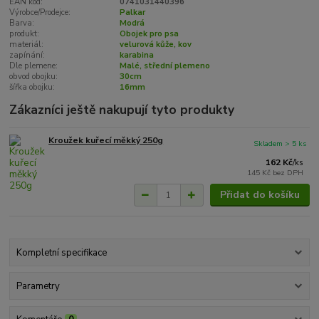
EAN kód:
0741031440396
Výrobce/Prodejce:
Palkar
Barva:
Modrá
produkt:
Obojek pro psa
materiál:
velurová kůže, kov
zapínání:
karabina
Dle plemene:
Malé, střední plemeno
obvod obojku:
30cm
šířka obojku:
16mm
Zákazníci ještě nakupují tyto produkty
Kroužek kuřecí měkký 250g
Skladem > 5 ks
162 Kč
/
ks
145 Kč
bez DPH
Přidat do košíku
Kompletní specifikace
Parametry