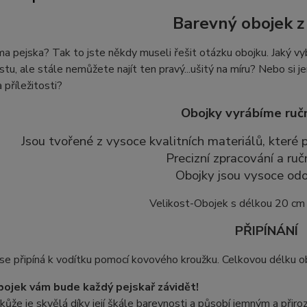
Barevný obojek z 
 pejska? Tak to jste někdy museli řešit otázku obojku. Jaký vyb
stu, ale stále nemůžete najít ten pravý...ušitý na míru? Nebo si je
 příležitosti?
Obojky vyrábíme ruč
Jsou tvořené z vysoce kvalitních materiálů, které
Precizní zpracování a ruč
Obojky jsou vysoce odo
Velikost-Obojek s délkou 20 cm
PŘIPÍNÁNÍ
se připíná k vodítku pomocí
kovového kroužku
. Celkovou délku o
ojek vám bude každý pejskař závidět!
kůže je skvělá díky její škále barevnosti a působí jemným a při