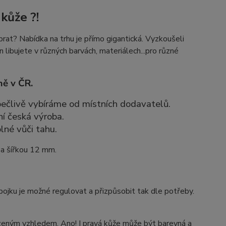
kůže ?!
rat? Nabídka na trhu je přímo gigantická. Vyzkoušeli
n libujete v různých barvách, materiálech...pro různé
ně v ČR.
 pečlivě vybíráme od místních dodavatelů.
ní česká výroba.
lné vůči tahu.
 a šířkou 12 mm.
bojku je možné regulovat a přizpůsobit tak dle potřeby.
rozeným vzhledem. Ano! I pravá kůže může být barevná a