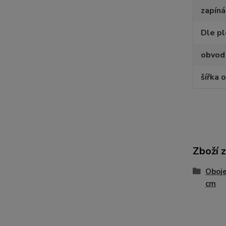
zapíná
Dle p
obvod
šířka 
Zboží 
Oboje
cm