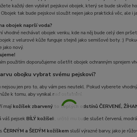
žete každý den vybírat pejskovi obojek, který se bude skvěle hod
 Obojek tak bude pejskovi sloužit nejen jako praktická věc, ale i 
na obojek naprší voda?
ní vhodné nechávat obojek venku, kde na něj bude celý den prše
bojek z velurové kůže funguje stejně jako semišové boty. :) Poku
 jako nový.
ujeme!
ním použitím doporučujeme ošetřit obojek ochranným sprejem vh
arvu obojku vybrat svému pejskovi?
u nejsou jen pro to, aby vám pes neutekl. Pokud vyberete vhod
ůže k tomu, aby vynikal nad ostatními.
ří mají
kožíšek zbarvený to teplých odstínů ČERVENÉ, ŽÍH
 váš pejsek
BÍLÝ kožíšek
, určitě mu bude slušet červená, modr
 s
ČERNÝM a ŠEDÝM
kožíškem
sluší výrazné barvy, jako je růžo