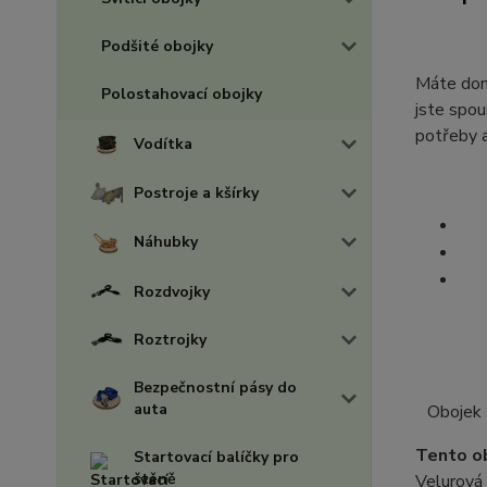
Podšité obojky
Máte doma
Polostahovací obojky
jste spou
potřeby a
Vodítka
Postroje a kšírky
Náhubky
Rozdvojky
Roztrojky
Bezpečnostní pásy do
auta
Obojek 
Tento ob
Startovací balíčky pro
štěně
Velurová 