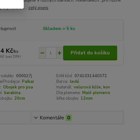
ebo si jen libujete v různých barvách, materiálech...pro různé
 a příležitos...
celý popis
tupnost
Skladem > 5 ks
4 Kč
/
ks
Přidat do košíku
 Kč
bez DPH
roduktu:
000027j
EAN kód:
0741031440372
e/Prodejce:
Palkar
Barva:
šedá
:
Obojek pro psa
materiál:
velurová kůže, kov
í:
karabina
Dle plemene:
Malé plemeno
obojku:
20cm
šířka obojku:
12mm
Komentáře
0