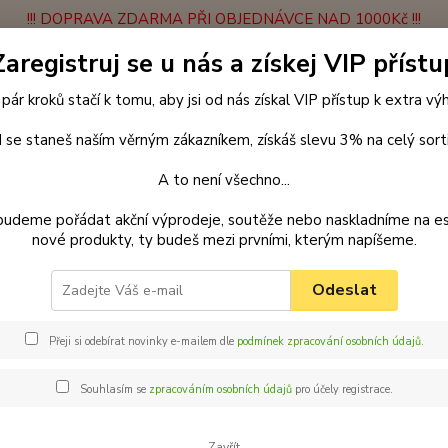
!!! DOPRAVA ZDARMA PŘI OBJEDNÁVCE NAD 1000Kč !!!
Zaregistruj se u nás a získej VIP přístu
latba
Vrácení zboží
Obchodní podmínky
Velkoobchodní spolupráce
 pár kroků stačí k tomu, aby jsi od nás získal VIP přístup k extra v
Hledat
 se staneš naším věrným zákazníkem, získáš slevu 3% na celý sort
A to není všechno...
enčení
Obojky
Obojky z velurové kůže
Obojek z velurové kůže 2
budeme pořádat akční výprodeje, soutěže nebo naskladníme na e
nové produkty, ty budeš mezi prvními, kterým napíšeme.
ar obojek z velurové kůže pro p
Odeslat
Palk
12 
Přeji si odebírat novinky e-mailem dle
podmínek zpracování osobních údajů
.
Barevn
Souhlasím se
zpracováním osobních údajů
pro účely registrace.
řešit o
Vyzkouš
Zavřít