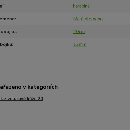
ní
karabina
lemene
Malé plemeno
 obojku
20cm
obojku
12mm
zařazeno v kategoriích
k z velurové kůže 20