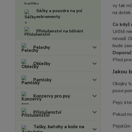
vy tak mů
Sáčky a pouzdra na psí
na dotek.
exkrementy
Co když 
Příslušenství na běhání
Určitě ne
nevadí. O
bude zase
Pelechy
Doporuč
Před prv
Oblečky
Jakou b
Pamlsky
Obojky t
psovi pom
Konzervy pro psy
Pejci, kte
Příslušenství
Pokud má
Pejskům
Tašky, batohy a koše na
kolo