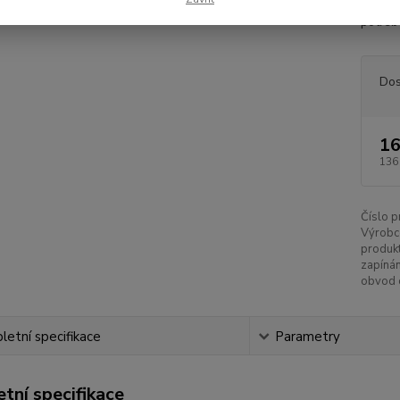
míru? N
potřeby
Dos
16
136
Číslo p
Výrobc
produkt
zapínán
obvod 
etní specifikace
Parametry
tní specifikace