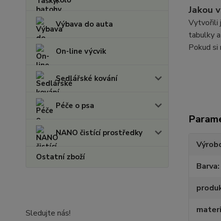
Jakou v
Vytvořili
Výbava do auta
tabulky a
Pokud si 
On-line výcvik
Sedlářské kování
Péče o psa
Param
NANO čistící prostředky
Výrob
Ostatní zboží
Barva
produ
materi
Sledujte nás!