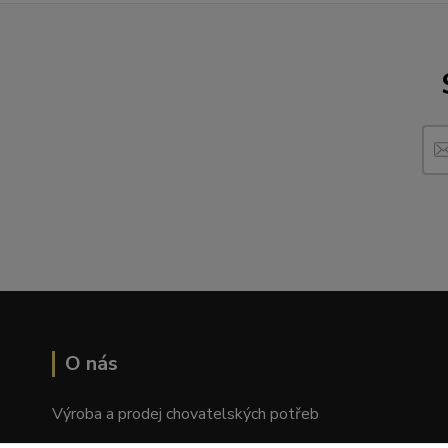
O nás
Výroba a prodej chovatelských potřeb