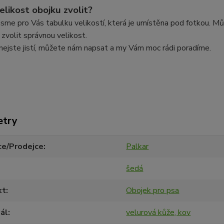
elikost obojku zvolit?
 jsme pro Vás tabulku velikostí, která je umístěna pod fotkou. 
 zvolit správnou velikost.
nejste jistí, můžete nám napsat a my Vám moc rádi poradíme.
etry
ce/Prodejce
Palkar
šedá
kt
Obojek pro psa
ál
velurová kůže, kov