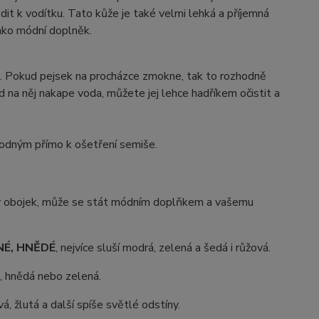
it k vodítku. Tato kůže je také velmi lehká a příjemná
jako módní doplněk.
t. Pokud pejsek na procházce zmokne, tak to rozhodně
d na něj nakape voda, můžete jej lehce hadříkem očistit a
odným přímo k ošetření semiše.
ný obojek, může se stát módním doplňkem a vašemu
ANÉ, HNĚDÉ
, nejvíce sluší modrá, zelená a šedá i růžová.
á, hnědá nebo zelená.
vá, žlutá a další spíše světlé odstíny.