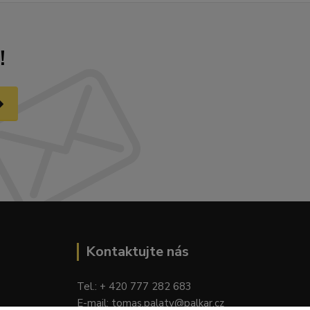
!
Kontaktujte nás
Tel.: + 420 777 282 683
E
-mail: tomas.palaty@palkar.cz