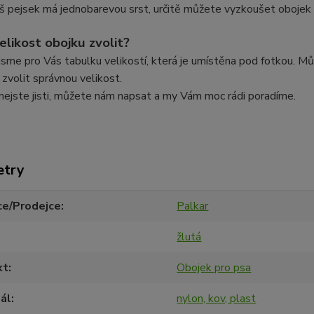
 pejsek má jednobarevou srst, určitě můžete vyzkoušet obojek 
elikost obojku zvolit?
 jsme pro Vás tabulku velikostí, která je umístěna pod fotkou. 
 zvolit správnou velikost.
nejste jisti, můžete nám napsat a my Vám moc rádi poradíme.
etry
ce/Prodejce
Palkar
žlutá
kt
Obojek pro psa
ál
nylon, kov, plast