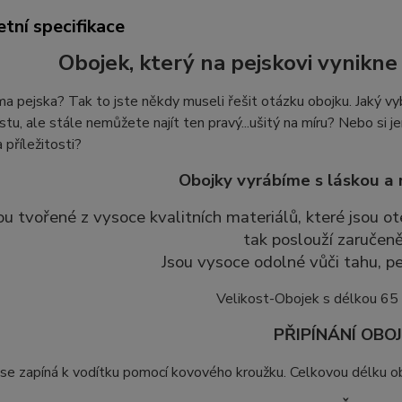
tní specifikace
Obojek, který na pejskovi vynikne 
 pejska? Tak to jste někdy museli řešit otázku obojku. Jaký vyb
stu, ale stále nemůžete najít ten pravý...ušitý na míru? Nebo si je
 příležitosti?
Obojky vyrábíme s láskou a 
ou tvořené z vysoce kvalitních materiálů, které jsou
tak poslouží zaručeně
Jsou vysoce odolné vůči tahu, pe
Velikost-Obojek s délkou 65
PŘIPÍNÁNÍ OBO
se zapíná k vodítku pomocí kovového kroužku. Celkovou délku ob