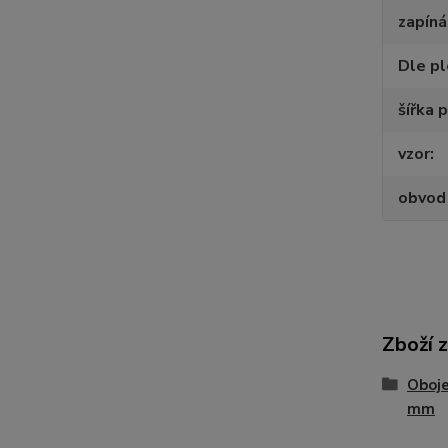
zapíná
Dle p
šířka 
vzor
obvod
Zboží 
Oboje
mm