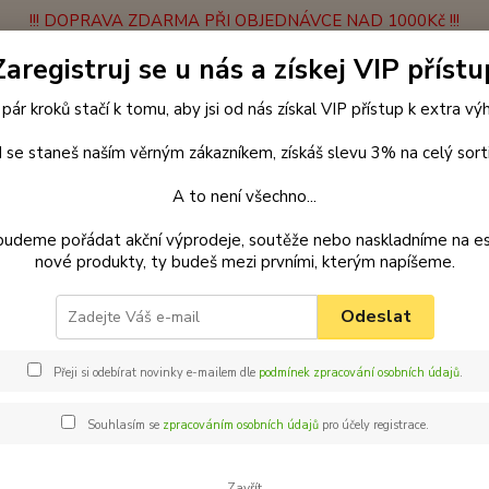
!!! DOPRAVA ZDARMA PŘI OBJEDNÁVCE NAD 1000Kč !!!
Zaregistruj se u nás a získej VIP přístu
latba
Vrácení zboží
Obchodní podmínky
Velkoobchodní spolupráce
 pár kroků stačí k tomu, aby jsi od nás získal VIP přístup k extra v
Hledat
 se staneš naším věrným zákazníkem, získáš slevu 3% na celý sort
A to není všechno...
enčení
Obojky
Obojky z popruhu
Obojek popruh 65 cm x 25 mm
budeme pořádat akční výprodeje, soutěže nebo naskladníme na e
nové produkty, ty budeš mezi prvními, kterým napíšeme.
ar obojek z popruhu pro psy 65
Odeslat
Palk
mm ž
Přeji si odebírat novinky e-mailem dle
podmínek zpracování osobních údajů
.
Obojek
Souhlasím se
zpracováním osobních údajů
pro účely registrace.
pejska?
Nabídk
Zavřít