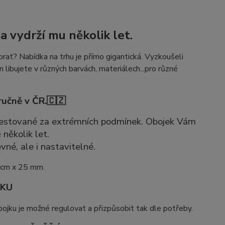
a vydrží mu několik let.
rat? Nabídka na trhu je přímo gigantická. Vyzkoušeli
n libujete v různých barvách, materiálech...pro různé
ručně v ČR.🇨🇿
 otestované za extrémních podmínek. Obojek Vám
 několik let.
vné, ale i nastavitelné.
 cm x 25 mm.
JKU
ojku je možné regulovat a přizpůsobit tak dle potřeby.