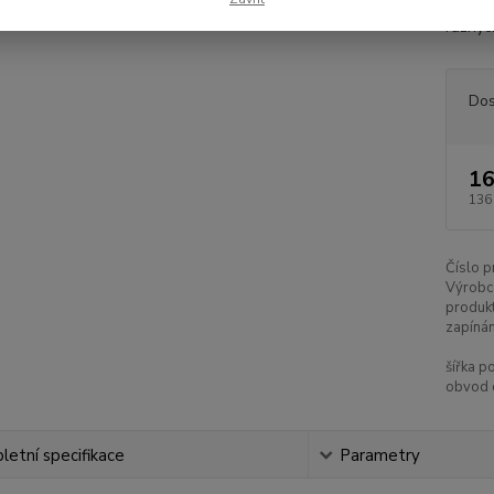
stále n
různýc
Dos
16
136
Číslo p
Výrobc
produkt
zapínán
šířka p
obvod 
etní specifikace
Parametry