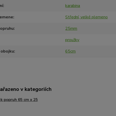
ní
karabina
lemene
Střední, velké plemeno
popruhu
25mm
proužky
 obojku
65cm
zařazeno v kategoriích
k popruh 65 cm x 25