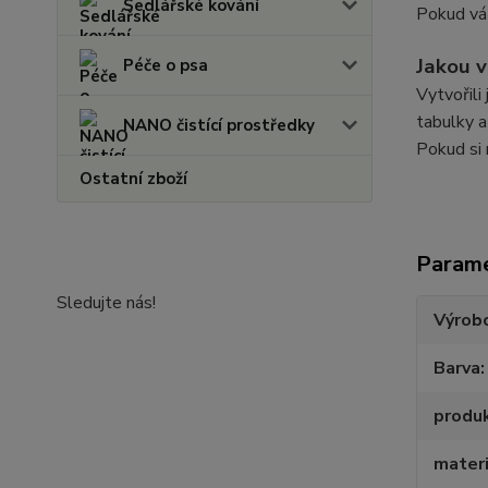
Sedlářské kování
Pokud váš
Jakou v
Péče o psa
Vytvořili
tabulky a
NANO čistící prostředky
Pokud si 
Ostatní zboží
Param
Sledujte nás!
Výrob
Barva
produ
materi