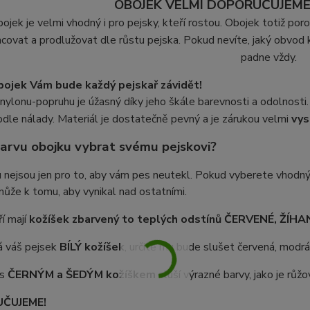
OBOJEK VELMI DOPORUČUJEME
ojek je velmi vhodný i pro pejsky, kteří rostou. Obojek totiž po
acovat a prodlužovat dle růstu pejska. Pokud nevíte, jaký obvod 
padne vždy.
ojek Vám bude každý pejskař závidět!
nylonu-popruhu je úžasný díky jeho škále barevnosti a odolnosti
odle nálady.
Materiál je dostatečně pevný a je zárukou velmi
vys
arvu obojku vybrat svému pejskovi?
u nejsou jen pro to, aby vám pes neutekl. Pokud vyberete vhod
ůže k tomu, aby vynikal nad ostatními.
ří mají
kožíšek zbarvený to teplých odstínů ČERVENÉ, ŽÍH
 váš pejsek
BÍLÝ kožíšek
, určitě mu bude slušet červená, modr
 s
ČERNÝM a ŠEDÝM
kožíškem
sluší výrazné barvy, jako je růžo
ČUJEME!