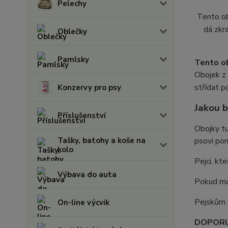
Pelechy
Tento ob
dá zkr
Oblečky
Pamlsky
Tento ob
Obojek z 
střídat p
Konzervy pro psy
Jakou b
Příslušenství
Obojky t
Tašky, batohy a koše na
psovi pom
kolo
Pejci, kte
Výbava do auta
Pokud má
Pejskům
On-line výcvik
DOPORU