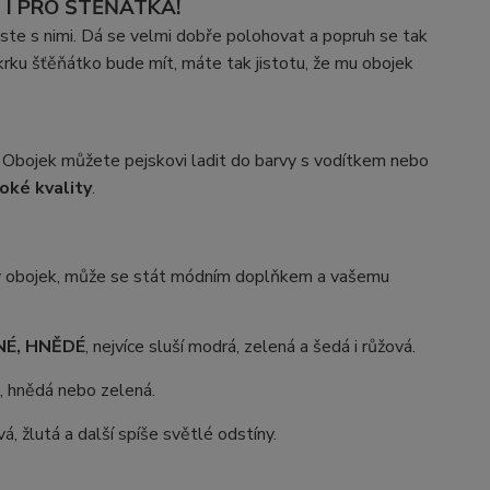
 I PRO ŠTĚŇÁTKA!
roste s nimi. Dá se velmi dobře polohovat a popruh se tak
krku šťěňátko bude mít, máte tak jistotu, že mu obojek
. Obojek můžete pejskovi ladit do barvy s vodítkem nebo
oké kvality
.
ný obojek, může se stát módním doplňkem a vašemu
ANÉ, HNĚDÉ
, nejvíce sluší modrá, zelená a šedá i růžová.
á, hnědá nebo zelená.
vá, žlutá a další spíše světlé odstíny.