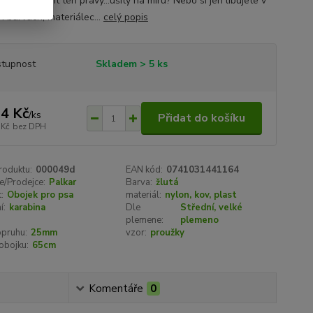
emůžete najít ten pravý...ušitý na míru? Nebo si jen libujete v
h barvách, materiálec...
celý popis
tupnost
Skladem > 5 ks
4 Kč
/
ks
Přidat do košíku
 Kč
bez DPH
roduktu:
000049d
EAN kód:
0741031441164
e/Prodejce:
Palkar
Barva:
žlutá
:
Obojek pro psa
materiál:
nylon, kov, plast
í:
karabina
Dle
Střední, velké
plemene:
plemeno
opruhu:
25mm
vzor:
proužky
obojku:
65cm
Komentáře
0