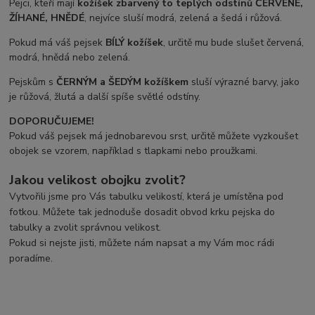
Pejci, kteří mají
kožíšek zbarvený to teplých odstínů ČERVENÉ,
ŽÍHANÉ, HNĚDÉ
, nejvíce sluší modrá, zelená a šedá i růžová.
Pokud má váš pejsek
BÍLÝ kožíšek
, určitě mu bude slušet červená,
modrá, hnědá nebo zelená.
Pejskům s
ČERNÝM a ŠEDÝM
kožíškem
sluší výrazné barvy, jako
je růžová, žlutá a další spíše světlé odstíny.
DOPORUČUJEME!
Pokud váš pejsek má jednobarevou srst, určitě můžete vyzkoušet
obojek se vzorem, například s tlapkami nebo proužkami.
Jakou velikost obojku zvolit?
Vytvořili jsme pro Vás tabulku velikostí, která je umístěna pod
fotkou. Můžete tak jednoduše dosadit obvod krku pejska do
tabulky a zvolit správnou velikost.
Pokud si nejste jisti, můžete nám napsat a my Vám moc rádi
poradíme.