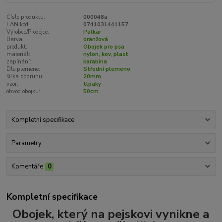
Číslo produktu:
000048a
EAN kód:
0741031441157
Výrobce/Prodejce:
Palkar
Barva:
oranžová
produkt:
Obojek pro psa
materiál:
nylon, kov, plast
zapínání:
karabina
Dle plemene:
Střední plemeno
šířka popruhu:
20mm
vzor:
tlpaky
obvod obojku:
50cm
Kompletní specifikace
Parametry
Komentáře
0
Kompletní specifikace
Obojek, který na pejskovi vynikne a