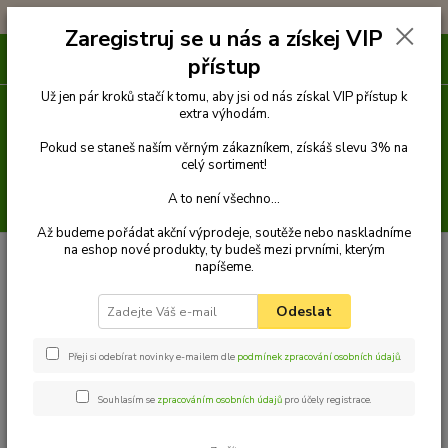
!!! DOPRAVA ZDARMA PŘI OBJEDNÁVCE NAD 1000Kč !!!
Zaregistruj se u nás a získej VIP
0
ks
přístup
za
0 Kč
Už jen pár kroků stačí k tomu, aby jsi od nás získal VIP přístup k
extra výhodám.
Menu
Pokud se staneš naším věrným zákazníkem, získáš slevu 3% na
celý sortiment!
A to není všechno...
Hledat
Až budeme pořádat akční výprodeje, soutěže nebo naskladníme
na eshop nové produkty, ty budeš mezi prvními, kterým
Úvod
Venčení
Obojky
Obojky z popruhu
Obojek popruh 50 cm x
napíšeme.
20 mm
Palkar obojek z popruhu pro psy 50 cm x 20 mm hnědo-oranžová s
tlapkami
Odeslat
Palkar obojek z popruhu pro psy
50 cm x 20 mm hnědo-oranžová s
Přeji si odebírat novinky e-mailem dle
podmínek zpracování osobních údajů
.
tlapkami
Souhlasím se
zpracováním osobních údajů
pro účely registrace.