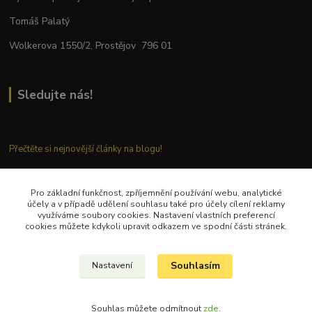
Tomáš Palatý
Wolkerova 1550/2, Prostějov 796 01
Sledujte nás!
Přečtěte si nejnovější články na blogu!
Pro základní funkčnost, zpříjemnění používání webu, analytické
Kontaktujte nás
účely a v případě udělení souhlasu také pro účely cílení reklamy
využíváme soubory cookies. Nastavení vlastních preferencí
cookies můžete kdykoli upravit odkazem ve spodní části stránek.
Tel.: + 420 777 282 683
E
-mail: tomas.palaty@palkar.cz
Souhlasím
Nastavení
© Copyright 2018 – 2024 Palkar.cz
Souhlas můžete odmítnout
zde
.