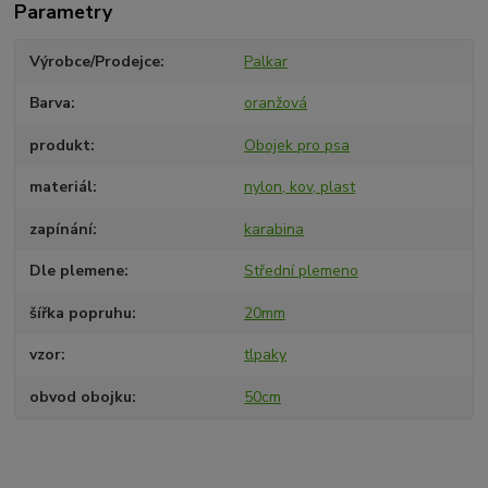
Parametry
Výrobce/Prodejce
Palkar
Barva
oranžová
produkt
Obojek pro psa
materiál
nylon, kov, plast
zapínání
karabina
Dle plemene
Střední plemeno
šířka popruhu
20mm
vzor
tlpaky
obvod obojku
50cm