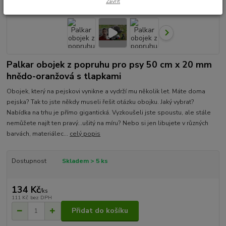
Zavřít
Palkar obojek z popruhu pro psy 50 cm x 20 mm
hnědo-oranžová s tlapkami
Obojek, který na pejskovi vynikne a vydrží mu několik let. Máte doma
pejska? Tak to jste někdy museli řešit otázku obojku. Jaký vybrat?
Nabídka na trhu je přímo gigantická. Vyzkoušeli jste spoustu, ale stále
nemůžete najít ten pravý...ušitý na míru? Nebo si jen libujete v různých
barvách, materiálec...
celý popis
Dostupnost
Skladem > 5 ks
134 Kč
/
ks
111 Kč
bez DPH
Přidat do košíku