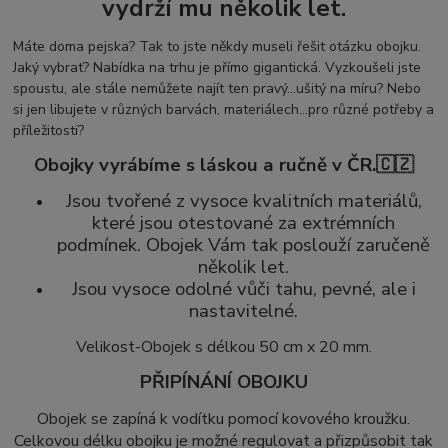
vydrží mu několik let.
Máte doma pejska? Tak to jste někdy museli řešit otázku obojku.
Jaký vybrat? Nabídka na trhu je přímo gigantická. Vyzkoušeli jste
spoustu, ale stále nemůžete najít ten pravý...ušitý na míru? Nebo
si jen libujete v různých barvách, materiálech...pro různé potřeby a
příležitosti?
Obojky vyrábíme s láskou a ručně v ČR.🇨🇿
Jsou tvořené z vysoce kvalitních materiálů,
které jsou otestované za extrémních
podmínek. Obojek Vám tak poslouží zaručeně
několik let.
Jsou vysoce odolné vůči tahu, pevné, ale i
nastavitelné.
Velikost-Obojek s délkou 50 cm x 20 mm.
PŘIPÍNÁNÍ OBOJKU
Obojek se zapíná k vodítku pomocí kovového kroužku.
Celkovou délku obojku je možné regulovat a přizpůsobit tak