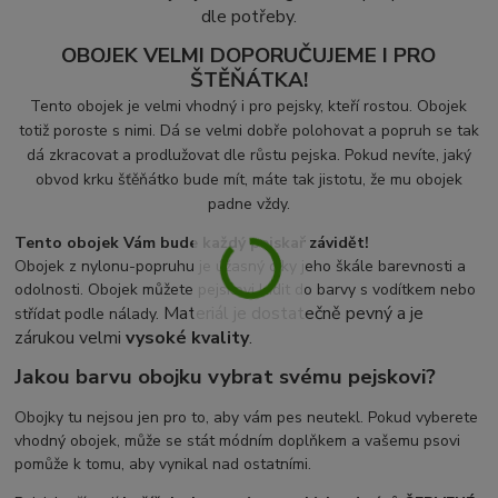
dle potřeby.
OBOJEK VELMI DOPORUČUJEME I PRO
ŠTĚŇÁTKA!
Tento obojek je velmi vhodný i pro pejsky, kteří rostou. Obojek
totiž poroste s nimi. Dá se velmi dobře polohovat a popruh se tak
dá zkracovat a prodlužovat dle růstu pejska. Pokud nevíte, jaký
obvod krku šťěňátko bude mít, máte tak jistotu, že mu obojek
padne vždy.
Tento obojek Vám bude každý pejskař závidět!
Obojek z nylonu-popruhu je úžasný díky jeho škále barevnosti a
odolnosti. Obojek můžete pejskovi ladit do barvy s vodítkem nebo
Materiál je dostatečně pevný a je
střídat podle nálady.
zárukou velmi
vysoké kvality
.
Jakou barvu obojku vybrat svému pejskovi?
Obojky tu nejsou jen pro to, aby vám pes neutekl. Pokud vyberete
vhodný obojek, může se stát módním doplňkem a vašemu psovi
pomůže k tomu, aby vynikal nad ostatními.