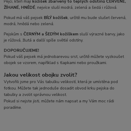
Pejci, kteří mají
kožíšek zbarvený to teplých odstínů ČERVENÉ,
ŽÍHANÉ, HNĚDÉ
, nejvíce sluší modrá, zelená a šedá i růžová.
Pokud má váš pejsek
BÍLÝ kožíšek
, určitě mu bude slušet červená,
modrá, hnědá nebo zelená.
Pejskům s
ČERNÝM a ŠEDÝM
kožíškem
sluší výrazné barvy, jako
je růžová, žlutá a další spíše světlé odstíny.
DOPORUČUJEME!
Pokud váš pejsek má jednobarevou srst, určitě můžete vyzkoušet
obojek se vzorem, například s tlapkami nebo proužkami.
Jakou velikost obojku zvolit?
Vytvořili jsme pro Vás tabulku velikostí, která je umístěna pod
fotkou. Můžete tak jednoduše dosadit obvod krku pejska do
tabulky a zvolit správnou velikost.
Pokud si nejste jisti, můžete nám napsat a my Vám moc rádi
poradíme.