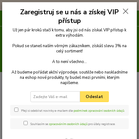
!!! DOPRAVA ZDARMA PŘI OBJEDNÁVCE NAD 1000Kč !!!
Zaregistruj se u nás a získej VIP
0
ks
přístup
za
0 Kč
Už jen pár kroků stačí k tomu, aby jsi od nás získal VIP přístup k
extra výhodám.
Menu
Pokud se staneš naším věrným zákazníkem, získáš slevu 3% na
celý sortiment!
A to není všechno...
Hledat
Až budeme pořádat akční výprodeje, soutěže nebo naskladníme
na eshop nové produkty, ty budeš mezi prvními, kterým
Úvod
Venčení
Obojky
Obojky z popruhu
Obojek popruh 35 cm x
napíšeme.
16 mm
Palkar obojek z popruhu pro psy 35 cm x 16 mm černo-fialová s
tlapkami
Odeslat
Palkar obojek z popruhu pro psy
35 cm x 16 mm černo-fialová s
Přeji si odebírat novinky e-mailem dle
podmínek zpracování osobních údajů
.
tlapkami
Souhlasím se
zpracováním osobních údajů
pro účely registrace.