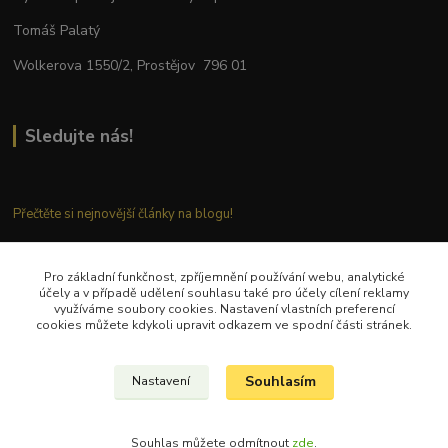
Tomáš Palatý
Wolkerova 1550/2, Prostějov 796 01
Sledujte nás!
Přečtěte si nejnovější články na blogu!
Pro základní funkčnost, zpříjemnění používání webu, analytické
Kontaktujte nás
účely a v případě udělení souhlasu také pro účely cílení reklamy
využíváme soubory cookies. Nastavení vlastních preferencí
cookies můžete kdykoli upravit odkazem ve spodní části stránek.
Tel.: + 420 777 282 683
E
-mail: tomas.palaty@palkar.cz
Souhlasím
Nastavení
© Copyright 2018 – 2024 Palkar.cz
Souhlas můžete odmítnout
zde
.