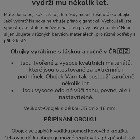
vydrží mu několik let.
Máte doma pejska? Tak to jste někdy museli řešit otázku obojku.
Jaký vybrat? Nabídka na trhu je přímo gigantická. Vyzkoušeli jste
spoustu, ale stále nemůžete najít ten pravý...ušitý na míru? Nebo
si jen libujete v různých barvách, materiálech...pro různé potřeby a
příležitosti?
Obojky vyrábíme s láskou a ručně v ČR.🇨🇿
Jsou tvořené z vysoce kvalitních materiálů,
které jsou otestované za extrémních
podmínek. Obojek Vám tak poslouží zaručeně
několik let.
Jsou vysoce odolné vůči tahu, pevné, ale i
nastavitelné.
Velikost-Obojek s délkou 35 cm x 16 mm.
PŘIPÍNÁNÍ OBOJKU
Obojek se zapíná k vodítku pomocí kovového kroužku.
Celkovou délku obojku je možné regulovat a přizpůsobit tak