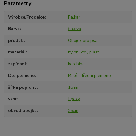
Parametry
Výrobce/Prodejce
Palkar
Barva
fialová
produkt
Obojek pro psa
materiál
nylon, kov, plast
zapínání
karabina
Dle plemene
Malé, střední plemeno
šířka popruhu
16mm
vzor
tlpaky
obvod obojku
35cm