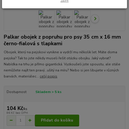
Zavřít
Palkar obojek z popruhu pro psy 35 cm x 16 mm
černo-fialová s tlapkami
Obojek, který na pejskovi vynikne a vydrží mu několik let. Máte doma
pejska? Tak to jste někdy museli řešit otázku obojku. Jaký vybrat?
Nabídka na trhu je přímo gigantická. Vyzkoušeli jste spoustu, ale stále
nemůžete najít ten pravý...ušitý na míru? Nebo si jen libujete v různých
barvách, materiálec...
celý popis
Dostupnost
Skladem > 5 ks
104 Kč
/
ks
86 Kč
bez DPH
Přidat do košíku