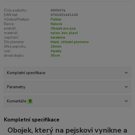
Číslo produktu:
000047a
EAN kód:
0741031441140
Výrobce/Prodejce:
Palkar
Barva:
fialová
produkt:
Obojek pro psa
materiál:
nylon, kov, plast
zapínání:
karabina
Dle plemene:
Malé, střední plemeno
šířka popruhu:
16mm
vzor:
tlpaky
obvod obojku:
35cm
Kompletní specifikace
Parametry
Komentáře
0
Kompletní specifikace
Obojek, který na pejskovi vynikne a