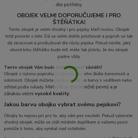
dle potřeby.
OBOJEK VELMI DOPORUČUJEME I PRO
ŠTĚŇÁTKA!
Tento obojek je velmi vhodný i pro pejsky, kteří rostou. Obojek
totiž poroste s nimi. Dá se velmi dobře polohovat a popruh se tak
dá zkracovat a prodlužovat dle růstu pejska. Pokud nevíte, jaký
obvod krku šťěňátko bude mít, máte tak jistotu, že mu obojek
padne vždy.
Tento obojek Vám bude každý pejskař závidět!
Obojek z nylonu-popruhu je úžasný díky jeho škále barevnosti a
odolnosti. Obojek můžete pejskovi ladit do barvy s vodítkem nebo
Materiál je dostatečně pevný a je
střídat podle nálady.
zárukou velmi
vysoké kvality
.
Jakou barvu obojku vybrat svému pejskovi?
Obojky tu nejsou jen pro to, aby vám pes neutekl. Pokud vyberete
vhodný obojek, může se stát módním doplňkem a vašemu psovi
pomůže k tomu, aby vynikal nad ostatními.