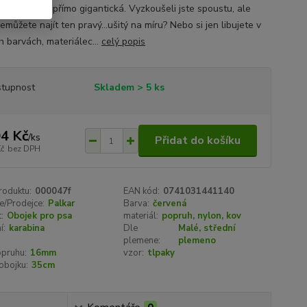
a na trhu je přímo gigantická. Vyzkoušeli jste spoustu, ale
emůžete najít ten pravý...ušitý na míru? Nebo si jen libujete v
h barvách, materiálec...
celý popis
tupnost
Skladem > 5 ks
4 Kč
/
ks
Přidat do košíku
Kč
bez DPH
roduktu:
000047f
EAN kód:
0741031441140
e/Prodejce:
Palkar
Barva:
červená
:
Obojek pro psa
materiál:
popruh, nylon, kov
í:
karabina
Dle
Malé, střední
plemene:
plemeno
opruhu:
16mm
vzor:
tlpaky
obojku:
35cm