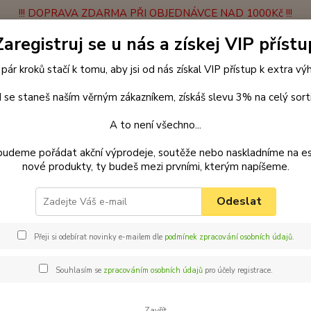
!!! DOPRAVA ZDARMA PŘI OBJEDNÁVCE NAD 1000Kč !!!
Zaregistruj se u nás a získej VIP přístu
latba
Vrácení zboží
Obchodní podmínky
Velkoobchodní spolupráce
 pár kroků stačí k tomu, aby jsi od nás získal VIP přístup k extra v
Hledat
 se staneš naším věrným zákazníkem, získáš slevu 3% na celý sort
A to není všechno...
enčení
Obojky
Obojky z popruhu
Obojek popruh 35 cm x 16 mm
budeme pořádat akční výprodeje, soutěže nebo naskladníme na e
tlapkami
nové produkty, ty budeš mezi prvními, kterým napíšeme.
ar obojek z popruhu pro psy 35
Odeslat
kami
Přeji si odebírat novinky e-mailem dle
podmínek zpracování osobních údajů
.
Palk
mm č
Souhlasím se
zpracováním osobních údajů
pro účely registrace.
Obojek
pejska?
Zavřít