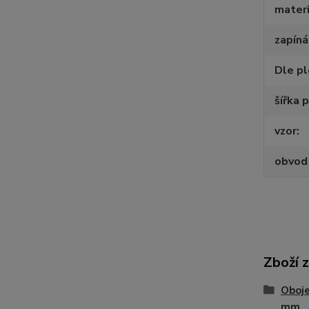
materi
zapíná
Dle p
šířka 
vzor
obvod
Zboží 
Oboje
mm