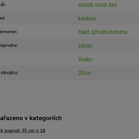
ál
popruh, nylon, kov
ní
karabina
lemene
Malé, střední plemeno
popruhu
16mm
tlpaky
 obojku
35cm
zařazeno v kategoriích
k popruh 35 cm x 16