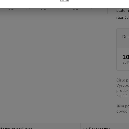
Nabídk
stále n
různýc
Dos
10
86 
Číslo p
Výrobc
produkt
zapínán
šířka p
obvod 