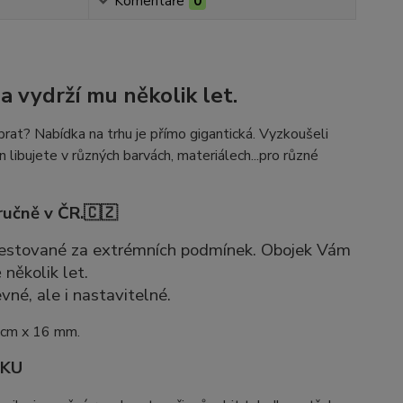
Komentáře
0
a vydrží mu několik let.
rat? Nabídka na trhu je přímo gigantická. Vyzkoušeli
n libujete v různých barvách, materiálech...pro různé
ručně v ČR.🇨🇿
 otestované za extrémních podmínek. Obojek Vám
 několik let.
vné, ale i nastavitelné.
 cm x 16 mm.
JKU