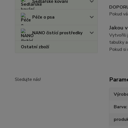
Sedlářské kování
DOPORU
Pokud váš
Péče o psa
Jakou v
NANO čistící prostředky
Vytvořili
tabulky a
Ostatní zboží
Pokud si 
Param
Sledujte nás!
Výrob
Barva
produ