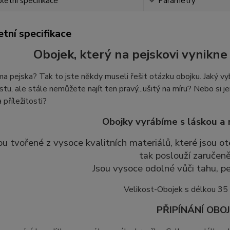
etní specifikace
Parametry
tní specifikace
Obojek, který na pejskovi vynikne 
 pejska? Tak to jste někdy museli řešit otázku obojku. Jaký vyb
stu, ale stále nemůžete najít ten pravý...ušitý na míru? Nebo si je
 příležitosti?
Obojky vyrábíme s láskou a 
ou tvořené z vysoce kvalitních materiálů, které jsou
tak poslouží zaručeně
Jsou vysoce odolné vůči tahu, pe
Velikost-Obojek s délkou 35
PŘIPÍNÁNÍ OBO