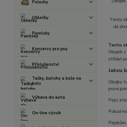
Obojek 
Pelechy
Oblečky
Tento ob
dá zkr
Pamlsky
Tento ob
Konzervy pro psy
Obojek z 
střídat p
Příslušenství
Jakou b
Tašky, batohy a koše na
Obojky t
kolo
psovi pom
Výbava do auta
Pejci, kte
Pokud má
On-line výcvik
Pejskům