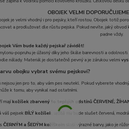
se zapíná k vodítku pomocí kovového kroužku. Celkovou délku ob
OBOJEK VELMI DOPORUČUJEME
ojek je velmi vhodný i pro pejsky, kteří rostou. Obojek totiž po
acovat a prodlužovat dle růstu pejska. Pokud nevíte, jaký obvod 
padne vždy.
ojek Vám bude každý pejskař závidět!
nylonu-popruhu je úžasný díky jeho škále barevnosti a odolnosti
odle nálady.
Materiál je dostatečně pevný a je zárukou velmi
vys
arvu obojku vybrat svému pejskovi?
u nejsou jen pro to, aby vám pes neutekl. Pokud vyberete vhod
ůže k tomu, aby vynikal nad ostatními.
ří mají
kožíšek zbarvený to teplých odstínů ČERVENÉ, ŽÍH
 váš pejsek
BÍLÝ kožíšek
, určitě mu bude slušet červená, modr
 s
ČERNÝM a ŠEDÝM
kožíškem
sluší výrazné barvy, jako je růžo