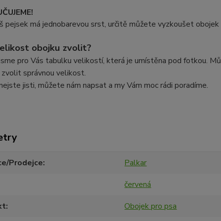
ČUJEME!
 pejsek má jednobarevou srst, určitě můžete vyzkoušet obojek 
elikost obojku zvolit?
 jsme pro Vás tabulku velikostí, která je umístěna pod fotkou. 
 zvolit správnou velikost.
nejste jisti, můžete nám napsat a my Vám moc rádi poradíme.
etry
ce/Prodejce
Palkar
červená
kt
Obojek pro psa