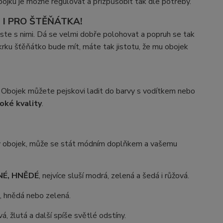
ojku je možné regulovat a přizpůsobit tak dle potřeby.
 I PRO ŠTĚŇÁTKA!
roste s nimi. Dá se velmi dobře polohovat a popruh se tak
krku šťěňátko bude mít, máte tak jistotu, že mu obojek
. Obojek můžete pejskovi ladit do barvy s vodítkem nebo
oké kvality
.
ný obojek, může se stát módním doplňkem a vašemu
ANÉ, HNĚDÉ
, nejvíce sluší modrá, zelená a šedá i růžová.
á, hnědá nebo zelená.
vá, žlutá a další spíše světlé odstíny.