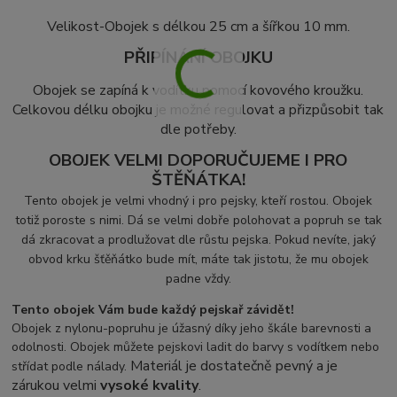
Velikost-Obojek s délkou 25 cm a šířkou 10 mm.
PŘIPÍNÁNÍ OBOJKU
Obojek se zapíná k vodítku pomocí kovového kroužku.
Celkovou délku obojku je možné regulovat a přizpůsobit tak
dle potřeby.
OBOJEK VELMI DOPORUČUJEME I PRO
ŠTĚŇÁTKA!
Tento obojek je velmi vhodný i pro pejsky, kteří rostou. Obojek
totiž poroste s nimi. Dá se velmi dobře polohovat a popruh se tak
dá zkracovat a prodlužovat dle růstu pejska. Pokud nevíte, jaký
obvod krku šťěňátko bude mít, máte tak jistotu, že mu obojek
padne vždy.
Tento obojek Vám bude každý pejskař závidět!
Obojek z nylonu-popruhu je úžasný díky jeho škále barevnosti a
odolnosti. Obojek můžete pejskovi ladit do barvy s vodítkem nebo
Materiál je dostatečně pevný a je
střídat podle nálady.
zárukou velmi
vysoké kvality
.