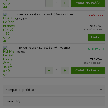
Přidat do košíku
BEAUTY Pelíšek hranatý růžový - 50 cm
Není skladem
x 40 cm
990 Kč
/
ks
818 Kč
bez DPH
Detail
REMAG Pelíšek kulatý černý - 40 cm x
Skladem 1 ks
40 cm
790 Kč
/
ks
653 Kč
bez DPH
Přidat do košíku
Kompletní specifikace
Parametry