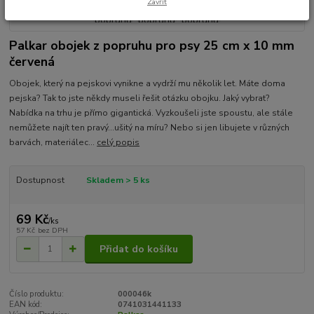
Zavřít
Palkar obojek z popruhu pro psy 25 cm x 10 mm
červená
Obojek, který na pejskovi vynikne a vydrží mu několik let. Máte doma
pejska? Tak to jste někdy museli řešit otázku obojku. Jaký vybrat?
Nabídka na trhu je přímo gigantická. Vyzkoušeli jste spoustu, ale stále
nemůžete najít ten pravý...ušitý na míru? Nebo si jen libujete v různých
barvách, materiálec...
celý popis
Dostupnost
Skladem > 5 ks
69 Kč
/
ks
57 Kč
bez DPH
Přidat do košíku
Číslo produktu:
000046k
EAN kód:
0741031441133