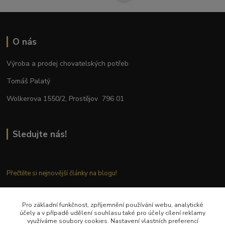
O nás
Výroba a prodej chovatelských potřeb
Tomáš Palatý
Wolkerova 1550/2, Prostějov 796 01
Sledujte nás!
Přečtěte si nejnovější články na blogu!
Pro základní funkčnost, zpříjemnění používání webu, analytické
Kontaktujte nás
účely a v případě udělení souhlasu také pro účely cílení reklamy
využíváme soubory cookies. Nastavení vlastních preferencí