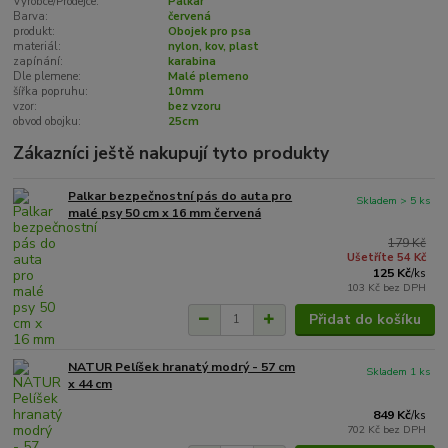
Výrobce/Prodejce:
Palkar
Barva:
červená
produkt:
Obojek pro psa
materiál:
nylon, kov, plast
zapínání:
karabina
Dle plemene:
Malé plemeno
šířka popruhu:
10mm
vzor:
bez vzoru
obvod obojku:
25cm
Zákazníci ještě nakupují tyto produkty
Palkar bezpečnostní pás do auta pro
Skladem > 5 ks
malé psy 50 cm x 16 mm červená
179 Kč
Ušetříte 54 Kč
125 Kč
/
ks
103 Kč
bez DPH
Přidat do košíku
NATUR Pelíšek hranatý modrý - 57 cm
Skladem 1 ks
x 44 cm
849 Kč
/
ks
702 Kč
bez DPH