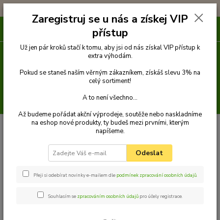
!!! DOPRAVA ZDARMA PŘI OBJEDNÁVCE NAD 1000Kč !!!
Zaregistruj se u nás a získej VIP
0
ks
přístup
za
0 Kč
Už jen pár kroků stačí k tomu, aby jsi od nás získal VIP přístup k
extra výhodám.
Menu
Pokud se staneš naším věrným zákazníkem, získáš slevu 3% na
celý sortiment!
A to není všechno...
Hledat
Až budeme pořádat akční výprodeje, soutěže nebo naskladníme
na eshop nové produkty, ty budeš mezi prvními, kterým
Úvod
Venčení
Obojky
Obojky z popruhu
Obojek popruh 25 cm x
napíšeme.
10 mm
Palkar obojek z popruhu pro psy 25 cm x 10 mm červená
Palkar obojek z popruhu pro psy
Odeslat
25 cm x 10 mm červená
Přeji si odebírat novinky e-mailem dle
podmínek zpracování osobních údajů
.
Souhlasím se
zpracováním osobních údajů
pro účely registrace.