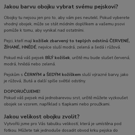
Jakou barvu obojku vybrat svému pejskovi?
Obojky tu nejsou jen pro to, aby vám pes neutekl. Pokud vyberete
vhodný obojek, může se stát módním doplňkem a vašemu psovi
pomůže k tomu, aby vynikal nad ostatními.
Pejci, kteří mají
kožíšek zbarvený to teplých odstínů ČERVENÉ,
ŽÍHANÉ, HNĚDÉ
, nejvíce sluší modrá, zelená a šedá i růžová.
Pokud má váš pejsek
BÍLÝ kožíšek
, určitě mu bude slušet červená,
modrá, hnědá nebo zelená.
Pejskům s
ČERNÝM a ŠEDÝM
kožíškem
sluší výrazné barvy, jako
je růžová, žlutá a další spíše světlé odstíny.
DOPORUČUJEME!
Pokud váš pejsek má jednobarevou srst, určitě můžete vyzkoušet
obojek se vzorem, například s tlapkami nebo proužkami.
Jakou velikost obojku zvolit?
Vytvořili jsme pro Vás tabulku velikostí, která je umístěna pod
fotkou. Můžete tak jednoduše dosadit obvod krku pejska do