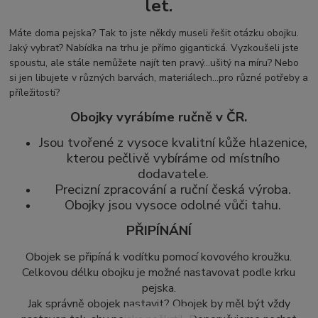
let.
Máte doma pejska? Tak to jste někdy museli řešit otázku obojku.
Jaký vybrat? Nabídka na trhu je přímo gigantická. Vyzkoušeli jste
spoustu, ale stále nemůžete najít ten pravý...ušitý na míru? Nebo
si jen libujete v různých barvách, materiálech...pro různé potřeby a
příležitosti?
Obojky vyrábíme ručně v ČR.
Jsou tvořené z vysoce kvalitní kůže hlazenice,
kterou pečlivě vybíráme od místního
dodavatele.
Precizní zpracování a ruční česká výroba.
Obojky jsou vysoce odolné vůči tahu.
PŘIPÍNÁNÍ
Obojek se připíná k vodítku pomocí kovového kroužku.
Celkovou délku obojku je možné nastavovat podle krku
pejska.
Jak správně obojek nastavit? Obojek by měl být vždy