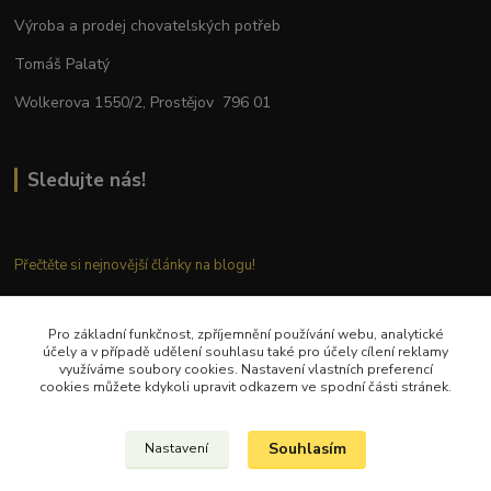
Výroba a prodej chovatelských potřeb
Tomáš Palatý
Wolkerova 1550/2, Prostějov 796 01
Sledujte nás!
Přečtěte si nejnovější články na blogu!
Pro základní funkčnost, zpříjemnění používání webu, analytické
Kontaktujte nás
účely a v případě udělení souhlasu také pro účely cílení reklamy
využíváme soubory cookies. Nastavení vlastních preferencí
cookies můžete kdykoli upravit odkazem ve spodní části stránek.
Tel.: + 420 777 282 683
E
-mail: tomas.palaty@palkar.cz
Souhlasím
Nastavení