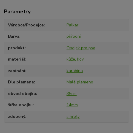
Parametry
Výrobce/Prodejce
Palkar
Barva
přírodní
produkt
Obojek pro psa
materiál
kůže, kov
zapínání
karabina
Dle plemene
Malé plemeno
obvod obojku
35cm
šířka obojku
14mm
zdobený
s hroty