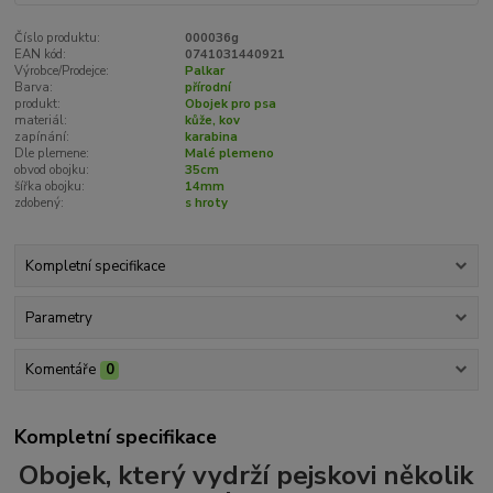
Číslo produktu:
000036g
EAN kód:
0741031440921
Výrobce/Prodejce:
Palkar
Barva:
přírodní
produkt:
Obojek pro psa
materiál:
kůže, kov
zapínání:
karabina
Dle plemene:
Malé plemeno
obvod obojku:
35cm
šířka obojku:
14mm
zdobený:
s hroty
Kompletní specifikace
Parametry
Komentáře
0
Kompletní specifikace
Obojek, který vydrží pejskovi několik