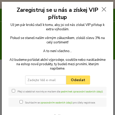
!!! DOPRAVA ZDARMA PŘI OBJEDNÁVCE NAD 1000Kč !!!
Zaregistruj se u nás a získej VIP
0
ks
přístup
za
0 Kč
Už jen pár kroků stačí k tomu, aby jsi od nás získal VIP přístup k
extra výhodám.
Menu
Pokud se staneš naším věrným zákazníkem, získáš slevu 3% na
celý sortiment!
A to není všechno...
Hledat
Až budeme pořádat akční výprodeje, soutěže nebo naskladníme
na eshop nové produkty, ty budeš mezi prvními, kterým
Úvod
Venčení
Obojky
Obojky z kůže hlazenice zdobené
Obojek z
napíšeme.
kůže hlazenice zdobený 35 cm
Palkar obojek z kůže hlazenice pro psy
zdobený hroty 35 cm x 14 mm přírodní
Odeslat
Palkar obojek z kůže hlazenice pro
psy zdobený hroty 35 cm x 14
Přeji si odebírat novinky e-mailem dle
podmínek zpracování osobních údajů
.
mm přírodní
Souhlasím se
zpracováním osobních údajů
pro účely registrace.