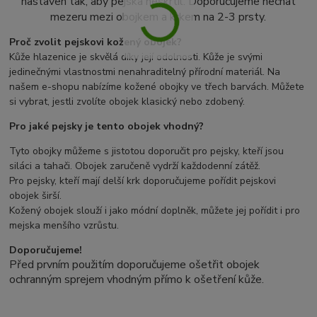
nastaven tak, aby pejska neškrtil. Doporučujeme nechat
mezeru mezi obojkem a krkem na 2-3 prsty.
Proč zvolit pejskovi kožený obojek?
Kůže hlazenice je skvělá díky její odolnosti. Kůže je svými
jedinečnými vlastnostmi nenahraditelný přírodní materiál. Na
našem e-shopu nabízíme kožené obojky ve třech barvách. Můžete
si vybrat, jestli zvolíte obojek klasický nebo zdobený.
Pro jaké pejsky je tento obojek vhodný?
Tyto obojky můžeme s jistotou doporučit pro pejsky, kteří jsou
siláci a tahači. Obojek zaručeně vydrží každodenní zátěž.
Pro pejsky, kteří mají delší krk doporučujeme pořídit pejskovi
obojek širší.
Kožený obojek slouží i jako módní doplněk, můžete jej pořídit i pro
mejska menšího vzrůstu.
Doporučujeme!
Před prvním použitím doporučujeme ošetřit obojek
ochranným sprejem vhodným přímo k ošetření kůže.