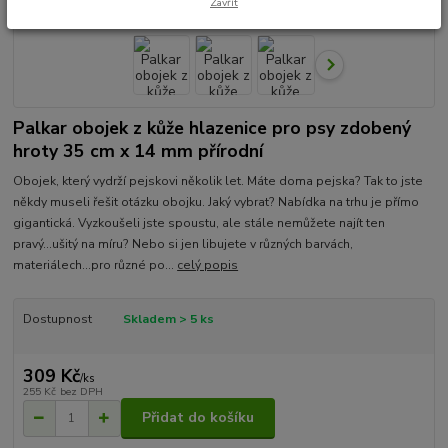
Zavřít
Palkar obojek z kůže hlazenice pro psy zdobený
hroty 35 cm x 14 mm přírodní
Obojek, který vydrží pejskovi několik let. Máte doma pejska? Tak to jste
někdy museli řešit otázku obojku. Jaký vybrat? Nabídka na trhu je přímo
gigantická. Vyzkoušeli jste spoustu, ale stále nemůžete najít ten
pravý...ušitý na míru? Nebo si jen libujete v různých barvách,
materiálech...pro různé po...
celý popis
Dostupnost
Skladem > 5 ks
309 Kč
/
ks
255 Kč
bez DPH
Přidat do košíku