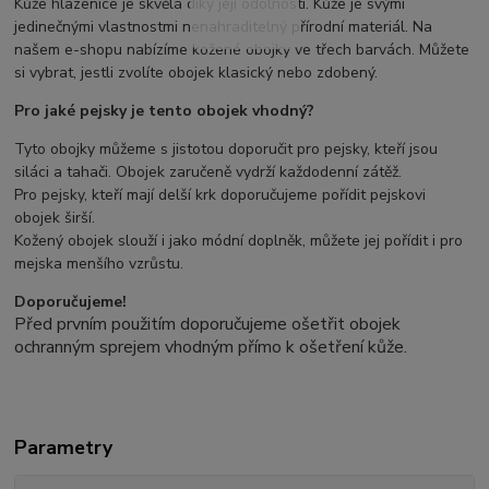
Kůže hlazenice je skvělá díky její odolnosti. Kůže je svými
jedinečnými vlastnostmi nenahraditelný přírodní materiál. Na
našem e-shopu nabízíme kožené obojky ve třech barvách. Můžete
si vybrat, jestli zvolíte obojek klasický nebo zdobený.
Pro jaké pejsky je tento obojek vhodný?
Tyto obojky můžeme s jistotou doporučit pro pejsky, kteří jsou
siláci a tahači. Obojek zaručeně vydrží každodenní zátěž.
Pro pejsky, kteří mají delší krk doporučujeme pořídit pejskovi
obojek širší.
Kožený obojek slouží i jako módní doplněk, můžete jej pořídit i pro
mejska menšího vzrůstu.
Doporučujeme!
Před prvním použitím doporučujeme ošetřit obojek
ochranným sprejem vhodným přímo k ošetření kůže.
Parametry