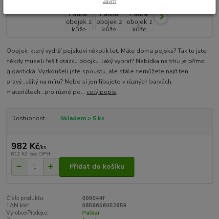
Zavřít
Obojek, který vydrží pejskovi několik let. Máte doma pejska? Tak to jste
někdy museli řešit otázku obojku. Jaký vybrat? Nabídka na trhu je přímo
gigantická. Vyzkoušeli jste spoustu, ale stále nemůžete najít ten
pravý...ušitý na míru? Nebo si jen libujete v různých barvách,
materiálech...pro různé po...
celý popis
Dostupnost
Skladem > 5 ks
982 Kč
/
ks
812 Kč
bez DPH
Přidat do košíku
Číslo produktu:
000044f
EAN kód:
0658606052659
Výrobce/Prodejce:
Palkar