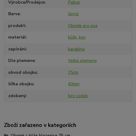
Výrobce/Prodejce
Palkar
Barva
černá
produkt
Obojek pro psa
materiál
kůže, kov
zapínání
karabina
Dle plemene
Velké plemeno
obvod obojku
75cm
šířka obojku
40mm
zdobený
bez ozdob
Zboží zařazeno v kategoriích
Obojek z kůže hlazenice 75 cm