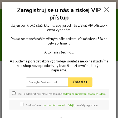
!!! DOPRAVA ZDARMA PŘI OBJEDNÁVCE NAD 1000Kč !!!
Zaregistruj se u nás a získej VIP
0
ks
přístup
za
0 Kč
Už jen pár kroků stačí k tomu, aby jsi od nás získal VIP přístup k
extra výhodám.
Menu
Pokud se staneš naším věrným zákazníkem, získáš slevu 3% na
celý sortiment!
A to není všechno...
Hledat
Až budeme pořádat akční výprodeje, soutěže nebo naskladníme
na eshop nové produkty, ty budeš mezi prvními, kterým
Úvod
Venčení
Obojky
Obojky z kůže hlazenice klasické
Obojek z
napíšeme.
kůže hlazenice 75 cm
Palkar obojek z kůže hlazenice pro psy 75 cm x 40 mm
černý
Odeslat
Palkar obojek z kůže hlazenice pro
psy 75 cm x 40 mm černý
Přeji si odebírat novinky e-mailem dle
podmínek zpracování osobních údajů
.
Souhlasím se
zpracováním osobních údajů
pro účely registrace.