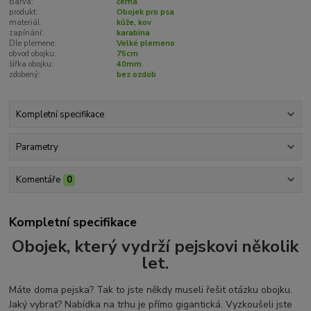
Barva:
černá
produkt:
Obojek pro psa
materiál:
kůže, kov
zapínání:
karabina
Dle plemene:
Velké plemeno
obvod obojku:
75cm
šířka obojku:
40mm
zdobený:
bez ozdob
Kompletní specifikace
Parametry
Komentáře
0
Kompletní specifikace
Obojek, který vydrží pejskovi několik
let.
Máte doma pejska? Tak to jste někdy museli řešit otázku obojku.
Jaký vybrat? Nabídka na trhu je přímo gigantická. Vyzkoušeli jste