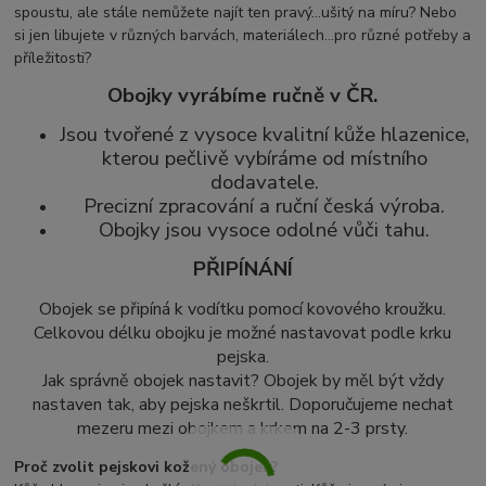
spoustu, ale stále nemůžete najít ten pravý...ušitý na míru? Nebo
si jen libujete v různých barvách, materiálech...pro různé potřeby a
příležitosti?
Obojky vyrábíme ručně v ČR.
Jsou tvořené z vysoce kvalitní kůže hlazenice,
kterou pečlivě vybíráme od místního
dodavatele.
Precizní zpracování a ruční česká výroba.
Obojky jsou vysoce odolné vůči tahu.
PŘIPÍNÁNÍ
Obojek se připíná k vodítku pomocí kovového kroužku.
Celkovou délku obojku je možné nastavovat podle krku
pejska.
Jak správně obojek nastavit? Obojek by měl být vždy
nastaven tak, aby pejska neškrtil. Doporučujeme nechat
mezeru mezi obojkem a krkem na 2-3 prsty.
Proč zvolit pejskovi kožený obojek?