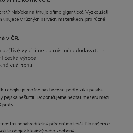
rat? Nabídka na trhu je přímo gigantická. Vyzkoušeli
n libujete v různých barvách, materiálech...pro různé
ně v ČR.
ou pečlivě vybíráme od místního dodavatele.
ní česká výroba.
lné vůči tahu.
lku obojku je možné nastavovat podle krku pejska.
by pejska neškrtil. Doporučujeme nechat mezeru mezi
 prsty.
astnostmi nenahraditelný přírodní materiál. Na našem e-
volíte obojek klasický nebo zdobený.