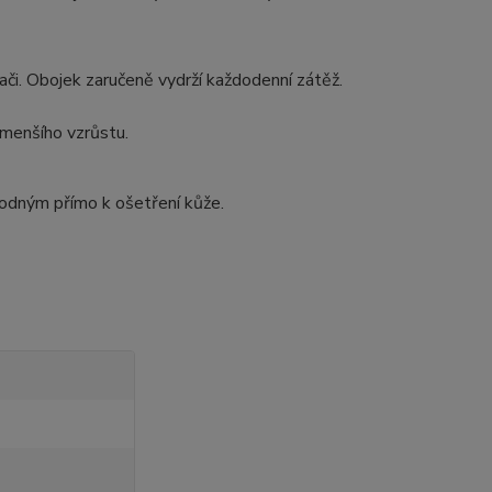
hači. Obojek zaručeně vydrží každodenní zátěž.
 menšího vzrůstu.
odným přímo k ošetření kůže.