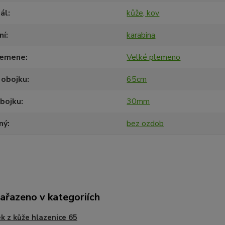
ál
kůže, kov
ní
karabina
lemene
Velké plemeno
 obojku
65cm
obojku
30mm
ný
bez ozdob
zařazeno v kategoriích
k z kůže hlazenice 65