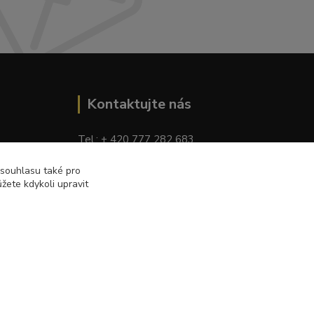
Kontaktujte nás
Tel.: + 420 777 282 683
E
-mail: tomas.palaty@palkar.cz
 souhlasu také pro
žete kdykoli upravit
Vytvořeno na
Eshop-rychle.cz