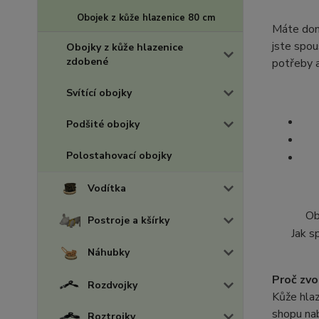
Obojek z kůže hlazenice 80 cm
Máte doma
jste spou
Obojky z kůže hlazenice
zdobené
potřeby a
Svítící obojky
Podšité obojky
Polostahovací obojky
Vodítka
Ob
Postroje a kšírky
Jak s
Náhubky
Proč zvo
Rozdvojky
Kůže hlaz
shopu nab
Roztrojky