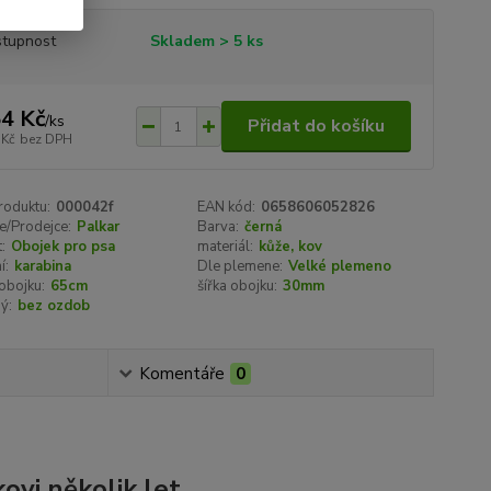
tupnost
Skladem > 5 ks
4 Kč
/
ks
Přidat do košíku
 Kč
bez DPH
roduktu:
000042f
EAN kód:
0658606052826
e/Prodejce:
Palkar
Barva:
černá
:
Obojek pro psa
materiál:
kůže, kov
í:
karabina
Dle plemene:
Velké plemeno
obojku:
65cm
šířka obojku:
30mm
ý:
bez ozdob
Komentáře
0
ovi několik let.