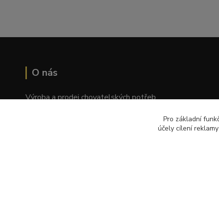
O nás
Výroba a prodej chovatelských potřeb
Tomáš Palatý
Pro základní funk
účely cílení reklam
Wolkerova 1550/2, Prostějov 796 01
© Copyright 2018 – 2024 Palkar.cz