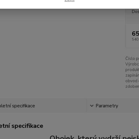
Dos
65
540
Číslo p
Výrobc
produkt
zapínán
obvod 
zdoben
etní specifikace
Parametry
tní specifikace
Obojek, který vydrží pejsk