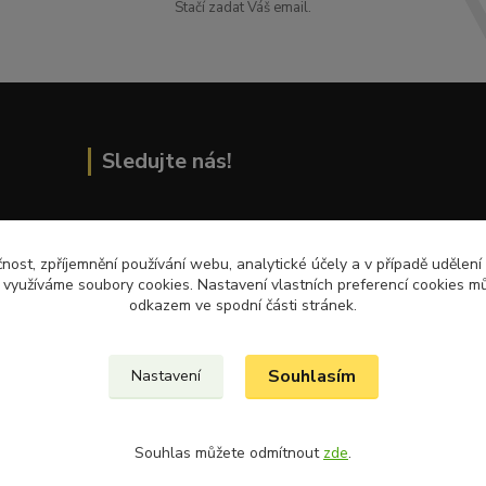
Stačí zadat Váš email.
Sledujte nás!
Přečtěte si nejnovější články na blogu!
čnost, zpříjemnění používání webu, analytické účely a v případě udělení
y využíváme soubory cookies. Nastavení vlastních preferencí cookies mů
odkazem ve spodní části stránek.
Souhlasím
Nastavení
Souhlas můžete odmítnout
zde
.