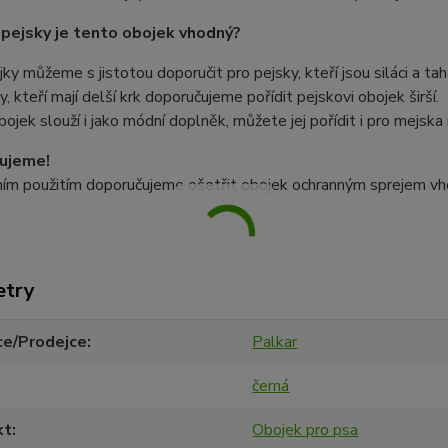
 pejsky je tento obojek vhodný?
ky můžeme s jistotou doporučit pro pejsky, kteří jsou siláci a ta
y, kteří mají delší krk doporučujeme pořídit pejskovi obojek širší.
ojek slouží i jako módní doplněk, můžete jej pořídit i pro mejska
ujeme!
ním použitím doporučujeme ošetřit obojek ochranným sprejem vh
etry
ce/Prodejce
Palkar
černá
kt
Obojek pro psa