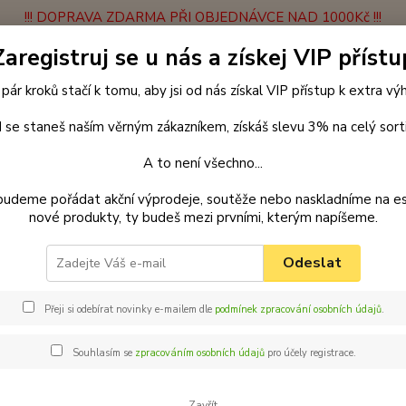
!!! DOPRAVA ZDARMA PŘI OBJEDNÁVCE NAD 1000Kč !!!
Zaregistruj se u nás a získej VIP přístu
latba
Vrácení zboží
Obchodní podmínky
Velkoobchodní spolupráce
 pár kroků stačí k tomu, aby jsi od nás získal VIP přístup k extra v
Hledat
 se staneš naším věrným zákazníkem, získáš slevu 3% na celý sort
A to není všechno...
enčení
Obojky
Obojky z kůže hlazenice klasické
Obojek z kůže hl
budeme pořádat akční výprodeje, soutěže nebo naskladníme na e
ný
nové produkty, ty budeš mezi prvními, kterým napíšeme.
ar obojek z kůže hlazenice pro 
Odeslat
Obojek
Přeji si odebírat novinky e-mailem dle
podmínek zpracování osobních údajů
.
jste ně
přímo 
Souhlasím se
zpracováním osobních údajů
pro účely registrace.
ten pra
materiá
Zavřít