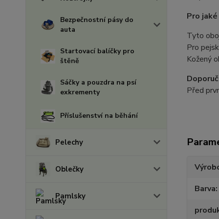
Pro jaké
Bezpečnostní pásy do
auta
Tyto oboj
Pro pejsk
Startovací balíčky pro
Kožený ob
štěně
Doporuč
Sáčky a pouzdra na psí
Před prv
exkrementy
Příslušenství na běhání
Param
Pelechy
Výrob
Oblečky
Barva
Pamlsky
produ