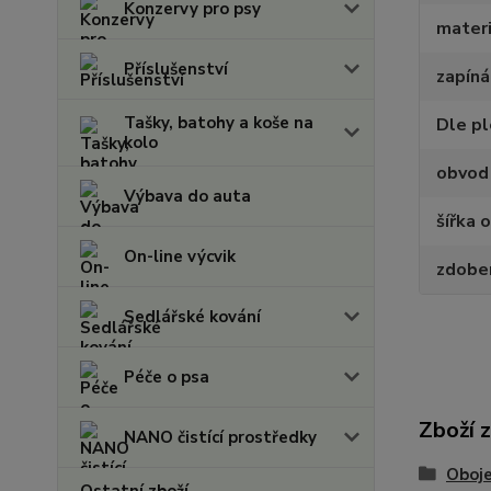
Konzervy pro psy
materi
Příslušenství
zapíná
Tašky, batohy a koše na
Dle p
kolo
obvod
Výbava do auta
šířka 
On-line výcvik
zdobe
Sedlářské kování
Péče o psa
Zboží 
NANO čistící prostředky
Oboje
Ostatní zboží