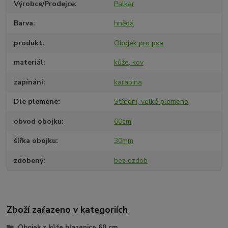
Výrobce/Prodejce
Palkar
Barva
hnědá
produkt
Obojek pro psa
materiál
kůže, kov
zapínání
karabina
Dle plemene
Střední, velké plemeno
obvod obojku
60cm
šířka obojku
30mm
zdobený
bez ozdob
Zboží zařazeno v kategoriích
Obojek z kůže hlazenice 60 cm