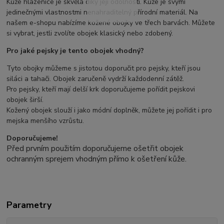
Kůže hlazenice je skvělá díky její odolnosti. Kůže je svými
jedinečnými vlastnostmi nenahraditelný přírodní materiál. Na
našem e-shopu nabízíme kožené obojky ve třech barvách. Můžete
si vybrat, jestli zvolíte obojek klasický nebo zdobený.
Pro jaké pejsky je tento obojek vhodný?
Tyto obojky můžeme s jistotou doporučit pro pejsky, kteří jsou
siláci a tahači. Obojek zaručeně vydrží každodenní zátěž.
Pro pejsky, kteří mají delší krk doporučujeme pořídit pejskovi
obojek širší.
Kožený obojek slouží i jako módní doplněk, můžete jej pořídit i pro
mejska menšího vzrůstu.
Doporučujeme!
Před prvním použitím doporučujeme ošetřit obojek
ochranným sprejem vhodným přímo k ošetření kůže.
Parametry