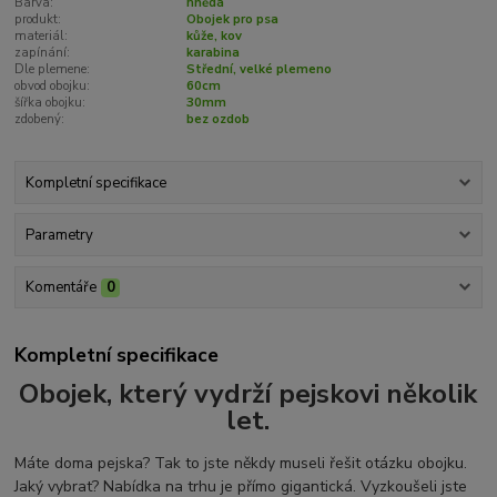
Barva:
hnědá
produkt:
Obojek pro psa
materiál:
kůže, kov
zapínání:
karabina
Dle plemene:
Střední, velké plemeno
obvod obojku:
60cm
šířka obojku:
30mm
zdobený:
bez ozdob
Kompletní specifikace
Parametry
Komentáře
0
Kompletní specifikace
Obojek, který vydrží pejskovi několik
let.
Máte doma pejska? Tak to jste někdy museli řešit otázku obojku.
Jaký vybrat? Nabídka na trhu je přímo gigantická. Vyzkoušeli jste