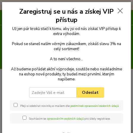
!!! DOPRAVA ZDARMA PŘI OBJEDNÁVCE NAD 1000Kč !!!
Zaregistruj se u nás a získej VIP
0
ks
přístup
za
0 Kč
Už jen pár kroků stačí k tomu, aby jsi od nás získal VIP přístup k
extra výhodám.
Menu
Pokud se staneš naším věrným zákazníkem, získáš slevu 3% na
celý sortiment!
A to není všechno...
Hledat
Až budeme pořádat akční výprodeje, soutěže nebo naskladníme
na eshop nové produkty, ty budeš mezi prvními, kterým
Úvod
Venčení
Obojky
Obojky z kůže hlazenice klasické
Obojek z
napíšeme.
kůže hlazenice 60 cm
Palkar obojek z kůže hlazenice pro psy 60 cm x 30 mm
hnědý
Odeslat
Palkar obojek z kůže hlazenice pro
psy 60 cm x 30 mm hnědý
Přeji si odebírat novinky e-mailem dle
podmínek zpracování osobních údajů
.
Souhlasím se
zpracováním osobních údajů
pro účely registrace.