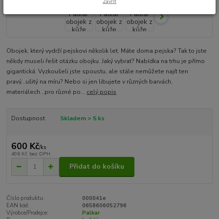
Zavřít
Obojek, který vydrží pejskovi několik let. Máte doma pejska? Tak to jste
někdy museli řešit otázku obojku. Jaký vybrat? Nabídka na trhu je přímo
gigantická. Vyzkoušeli jste spoustu, ale stále nemůžete najít ten
pravý...ušitý na míru? Nebo si jen libujete v různých barvách,
materiálech...pro různé po...
celý popis
Dostupnost
Skladem > 5 ks
600 Kč
/
ks
496 Kč
bez DPH
Přidat do košíku
Číslo produktu:
000041e
EAN kód:
0658606052796
Výrobce/Prodejce:
Palkar