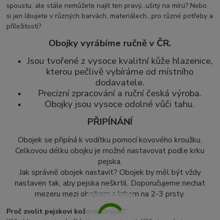
spoustu, ale stále nemůžete najít ten pravý...ušitý na míru? Nebo
si jen libujete v různých barvách, materiálech...pro různé potřeby a
příležitosti?
Obojky vyrábíme ručně v ČR.
Jsou tvořené z vysoce kvalitní kůže hlazenice,
kterou pečlivě vybíráme od místního
dodavatele.
Precizní zpracování a ruční česká výroba.
Obojky jsou vysoce odolné vůči tahu.
PŘIPÍNÁNÍ
Obojek se připíná k vodítku pomocí kovového kroužku.
Celkovou délku obojku je možné nastavovat podle krku
pejska.
Jak správně obojek nastavit? Obojek by měl být vždy
nastaven tak, aby pejska neškrtil. Doporučujeme nechat
mezeru mezi obojkem a krkem na 2-3 prsty.
Proč zvolit pejskovi kožený obojek?