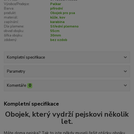
Výrobce/Prodejce:
Palkar
Barva:
přírodní
produkt:
Obojek pro psa
materiál:
kůže, kov
zapínání:
karabina
Dle plemene:
Střední plemeno
obvod obojku:
55cm
šířka obojku:
30mm
zdobený:
bez ozdob
Kompletní specifikace
Parametry
Komentáře
0
Kompletní specifikace
Obojek, který vydrží pejskovi několik
let.
Máte doma pejska? Tak to jste někdy museli řešit otázku obojku.