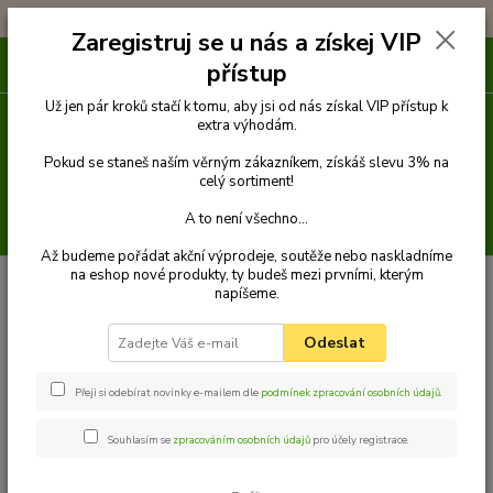
!!! DOPRAVA ZDARMA PŘI OBJEDNÁVCE NAD 1000Kč !!!
Zaregistruj se u nás a získej VIP
0
ks
přístup
za
0 Kč
Už jen pár kroků stačí k tomu, aby jsi od nás získal VIP přístup k
extra výhodám.
Menu
Pokud se staneš naším věrným zákazníkem, získáš slevu 3% na
celý sortiment!
A to není všechno...
Hledat
Až budeme pořádat akční výprodeje, soutěže nebo naskladníme
na eshop nové produkty, ty budeš mezi prvními, kterým
Úvod
Venčení
Obojky
Obojky z kůže hlazenice klasické
Obojek z
napíšeme.
kůže hlazenice 55 cm
Palkar obojek z kůže hlazenice pro psy 55 cm x 30 mm
přírodní
Odeslat
Palkar obojek z kůže hlazenice pro
psy 55 cm x 30 mm přírodní
Přeji si odebírat novinky e-mailem dle
podmínek zpracování osobních údajů
.
Souhlasím se
zpracováním osobních údajů
pro účely registrace.
Novinka