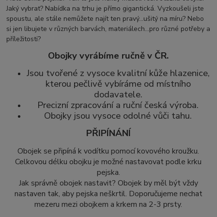
Jaký vybrat? Nabídka na trhu je přímo gigantická. Vyzkoušeli jste
spoustu, ale stále nemůžete najít ten pravý...ušitý na míru? Nebo
si jen libujete v různých barvách, materiálech...pro různé potřeby a
příležitosti?
Obojky vyrábíme ručně v ČR.
Jsou tvořené z vysoce kvalitní kůže hlazenice,
kterou pečlivě vybíráme od místního
dodavatele.
Precizní zpracování a ruční česká výroba.
Obojky jsou vysoce odolné vůči tahu.
PŘIPÍNÁNÍ
Obojek se připíná k vodítku pomocí kovového kroužku.
Celkovou délku obojku je možné nastavovat podle krku
pejska.
Jak správně obojek nastavit? Obojek by měl být vždy
nastaven tak, aby pejska neškrtil. Doporučujeme nechat
mezeru mezi obojkem a krkem na 2-3 prsty.