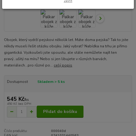
Zavřít
Obojek, který vydrží pejskovi několik let. Máte doma pejska? Tak to jste
někdy museli řešit otázku obojku. Jaký vybrat? Nabídka na trhu je přímo
gigantická. Vyzkoušeli jste spoustu, ale stále nemůžete najít ten
pravý...ušitý na míru? Nebo si jen libujete v různých barvách,
materiálech...pro různé po...
celý popis
Dostupnost
Skladem > 5 ks
545 Kč
/
ks
450 Kč
bez DPH
Přidat do košíku
Číslo produktu:
000040d
EAN kód:
0741031440563