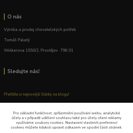
O nás
Výroba a prodej chovatelských potřeb
Tomáš Palatý
Wolkerova 1550/2, Prostějov 796 01
Sledujte nás!
Přečtěte si nejnovější články na blogu!
Pro základní funkčnost, zpříjemnění používání webu, analytické
Kontaktujte nás
účely a v případě udělení souhlasu také pro účely cílení reklamy
využíváme soubory cookies. Nastavení vlastních preferencí
cookies můžete kdykoli upravit odkazem ve spodní části stránek.
Tel.: + 420 777 282 683