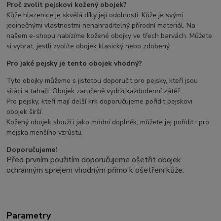
Proč zvolit pejskovi kožený obojek?
Kůže hlazenice je skvělá díky její odolnosti. Kůže je svými
jedinečnými vlastnostmi nenahraditelný přírodní materiál. Na
našem e-shopu nabízíme kožené obojky ve třech barvách. Můžete
si vybrat, jestli zvolíte obojek klasický nebo zdobený.
Pro jaké pejsky je tento obojek vhodný?
Tyto obojky můžeme s jistotou doporučit pro pejsky, kteří jsou
siláci a tahači. Obojek zaručeně vydrží každodenní zátěž.
Pro pejsky, kteří mají delší krk doporučujeme pořídit pejskovi
obojek širší.
Kožený obojek slouží i jako módní doplněk, můžete jej pořídit i pro
mejska menšího vzrůstu.
Doporučujeme!
Před prvním použitím doporučujeme ošetřit obojek
ochranným sprejem vhodným přímo k ošetření kůže.
Parametry