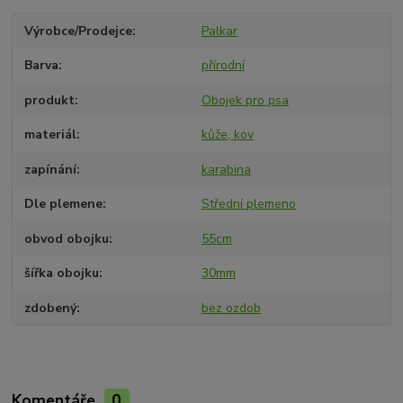
Výrobce/Prodejce
Palkar
Barva
přírodní
produkt
Obojek pro psa
materiál
kůže, kov
zapínání
karabina
Dle plemene
Střední plemeno
obvod obojku
55cm
šířka obojku
30mm
zdobený
bez ozdob
Komentáře
0