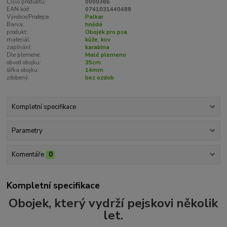
Číslo produktu:
000036b
EAN kód:
0741031440488
Výrobce/Prodejce:
Palkar
Barva:
hnědá
produkt:
Obojek pro psa
materiál:
kůže, kov
zapínání:
karabina
Dle plemene:
Malé plemeno
obvod obojku:
35cm
šířka obojku:
14mm
zdobený:
bez ozdob
Kompletní specifikace
Parametry
Komentáře
0
Kompletní specifikace
Obojek, který vydrží pejskovi několik
let.