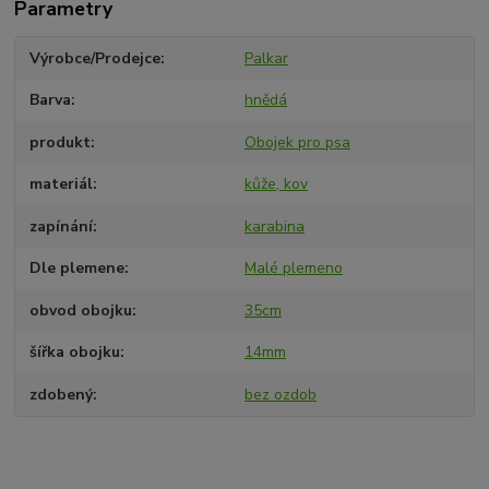
Parametry
Výrobce/Prodejce
Palkar
Barva
hnědá
produkt
Obojek pro psa
materiál
kůže, kov
zapínání
karabina
Dle plemene
Malé plemeno
obvod obojku
35cm
šířka obojku
14mm
zdobený
bez ozdob