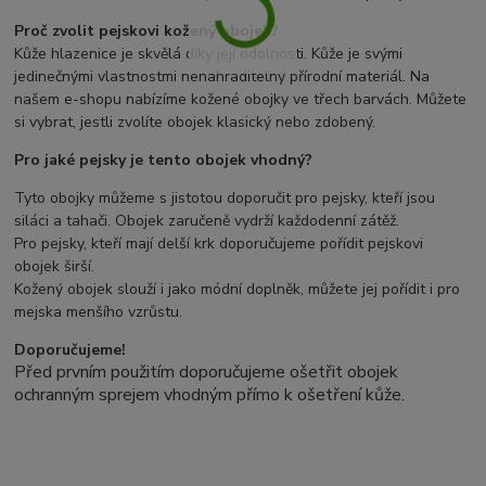
Proč zvolit pejskovi kožený obojek?
Kůže hlazenice je skvělá díky její odolnosti. Kůže je svými
jedinečnými vlastnostmi nenahraditelný přírodní materiál. Na
našem e-shopu nabízíme kožené obojky ve třech barvách. Můžete
si vybrat, jestli zvolíte obojek klasický nebo zdobený.
Pro jaké pejsky je tento obojek vhodný?
Tyto obojky můžeme s jistotou doporučit pro pejsky, kteří jsou
siláci a tahači. Obojek zaručeně vydrží každodenní zátěž.
Pro pejsky, kteří mají delší krk doporučujeme pořídit pejskovi
obojek širší.
Kožený obojek slouží i jako módní doplněk, můžete jej pořídit i pro
mejska menšího vzrůstu.
Doporučujeme!
Před prvním použitím doporučujeme ošetřit obojek
ochranným sprejem vhodným přímo k ošetření kůže.