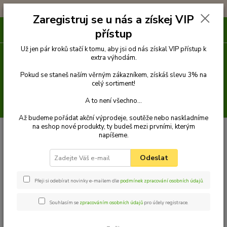
!!! DOPRAVA ZDARMA PŘI OBJEDNÁVCE NAD 1000Kč !!!
Zaregistruj se u nás a získej VIP
0
ks
přístup
za
0 Kč
Už jen pár kroků stačí k tomu, aby jsi od nás získal VIP přístup k
extra výhodám.
Menu
Pokud se staneš naším věrným zákazníkem, získáš slevu 3% na
celý sortiment!
A to není všechno...
Hledat
Až budeme pořádat akční výprodeje, soutěže nebo naskladníme
na eshop nové produkty, ty budeš mezi prvními, kterým
Úvod
Venčení
Obojky
Obojky z kůže hlazenice klasické
Obojek z
napíšeme.
kůže hlazenice 35 cm
Palkar obojek z kůže hlazenice pro psy 35 cm x 14 mm
hnědý
Odeslat
Palkar obojek z kůže hlazenice pro
psy 35 cm x 14 mm hnědý
Přeji si odebírat novinky e-mailem dle
podmínek zpracování osobních údajů
.
Souhlasím se
zpracováním osobních údajů
pro účely registrace.