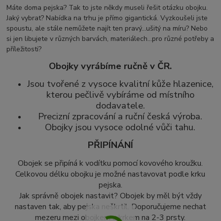
Máte doma pejska? Tak to jste někdy museli řešit otázku obojku.
Jaký vybrat? Nabídka na trhu je přímo gigantická. Vyzkoušeli jste
spoustu, ale stále nemůžete najít ten pravý...ušitý na míru? Nebo
si jen libujete v různých barvách, materiálech...pro různé potřeby a
příležitosti?
Obojky vyrábíme ručně v ČR.
Jsou tvořené z vysoce kvalitní kůže hlazenice,
kterou pečlivě vybíráme od místního
dodavatele.
Precizní zpracování a ruční česká výroba.
Obojky jsou vysoce odolné vůči tahu.
PŘIPÍNÁNÍ
Obojek se připíná k vodítku pomocí kovového kroužku.
Celkovou délku obojku je možné nastavovat podle krku
pejska.
Jak správně obojek nastavit? Obojek by měl být vždy
nastaven tak, aby pejska neškrtil. Doporučujeme nechat
mezeru mezi obojkem a krkem na 2-3 prsty.