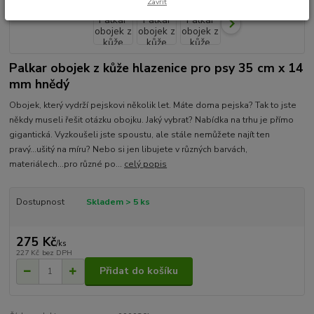
Zavřít
Palkar obojek z kůže hlazenice pro psy 35 cm x 14
mm hnědý
Obojek, který vydrží pejskovi několik let. Máte doma pejska? Tak to jste
někdy museli řešit otázku obojku. Jaký vybrat? Nabídka na trhu je přímo
gigantická. Vyzkoušeli jste spoustu, ale stále nemůžete najít ten
pravý...ušitý na míru? Nebo si jen libujete v různých barvách,
materiálech...pro různé po...
celý popis
Dostupnost
Skladem > 5 ks
275 Kč
/
ks
227 Kč
bez DPH
Přidat do košíku