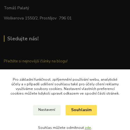
Tomáš Palatý
Wolkerova 1550/2, Prostějov 796 01
Sledujte nás!
Přečtěte si nejnovější články na blogu!
Pro základní funkčnost, zpříjemnění používání webu, analytické
Kontaktujte nás
účely a v případě udělení souhlasu také pro účely cílení reklamy
využíváme soubory cookies. Nastavení vlastních preferencí
cookies můžete kdykoli upravit odkazem ve spodní části stránek.
Tel.: + 420 777 282 683
E
-mail: tomas.palaty@palkar.cz
Souhlasím
Nastavení
© Copyright 2018 – 2024 Palkar.cz
Souhlas můžete odmítnout
zde
.