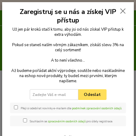
!!! DOPRAVA ZDARMA PŘI OBJEDNÁVCE NAD 1000Kč !!!
Zaregistruj se u nás a získej VIP
0
ks
přístup
za
0 Kč
Už jen pár kroků stačí k tomu, aby jsi od nás získal VIP přístup k
extra výhodám.
Menu
Pokud se staneš naším věrným zákazníkem, získáš slevu 3% na
celý sortiment!
A to není všechno...
Hledat
Až budeme pořádat akční výprodeje, soutěže nebo naskladníme
na eshop nové produkty, ty budeš mezi prvními, kterým
Úvod
Venčení
Náhubky
Popruhové náhubky
Náhubek zkrácený
napíšeme.
Palkar nylonový náhubek pro zkrácený čumák pro psy vel. 3 25 cm x 5,5
cm černo-modrá
Odeslat
Palkar nylonový náhubek pro
zkrácený čumák pro psy vel. 3 25
Přeji si odebírat novinky e-mailem dle
podmínek zpracování osobních údajů
.
cm x 5,5 cm černo-modrá
Souhlasím se
zpracováním osobních údajů
pro účely registrace.