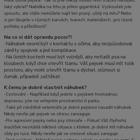
Máte doma pejska? Tak to jste někdy museli řešit otázku náhubku.
Jaký vybrat? Nabídka na trhu je přímo gigantická. Vyzkoušeli jste
spoustu, ale stále nemůžete najít ten pravý...ušitý na míru? Nebo
si jen libujete v různých barvách, tvarech, materiálech...pro různé
potřeby a příležitosti?
Na co si dát opravdu pozor?!
-Náhubek nesmí být v kontaktu s očima, aby nezpůsoboval
záněty spojivek a jiné komplikace.
-
Na lícních kostech musí být volnější, aby netlačil psa na
kloubech, když chce otevřít tlamu. Váš pejsek musí mít tolik
prostoru, aby mohl otevřít tlamu a dýchat, olíznout si
čumák, případně zaštěkat.
K čemu je dobré vlastnit náhubek?
-Cestování - Například když jedete s pejskem hromadnou
dopravou, jste na veřejném prostranství či parku.
-Také při návštěvě veterináře je dobré pejskovi nasadit náhubek.
Nikdy nevíte jak pejsek ve stresu zareaguje.
-Pro agresivní pejsky nebo psy stresaře – Pokud Váš čtyřnohý
mazlíček nezvládá některé situace s klidem, je dobré mít náhubek
vždy po ruce. Nikdy nevíte jak ve sresové situaci zareguje.