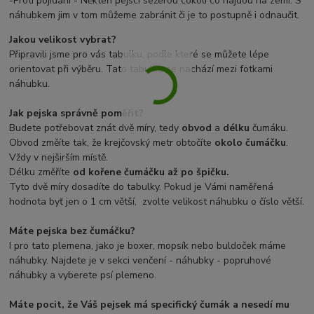
-Proti pojídaní - Někteří pejsci sežerou cokoli co najdou na zemi. S
náhubkem jim v tom můžeme zabránit či je to postupně i odnaučit.
Jakou velikost vybrat?
Připravili jsme pro vás tabulku, podle které se můžete lépe
orientovat při výběru. Tato tabulka se nachází mezi fotkami
náhubku.
Jak pejska správně poměřit?
Budete potřebovat znát dvě míry, tedy
obvod
a
délku
čumáku.
Obvod změíte tak, že krejčovský metr obtočíte
okolo čumáčku
.
Vždy v nejširším místě.
Délku změříte
od kořene čumáčku až po špičku.
Tyto dvě míry dosadíte do tabulky. Pokud je Vámi naměřená
hodnota byť jen o 1 cm větší, zvolte velikost náhubku o číslo větší.
Máte pejska bez čumáčku?
I pro tato plemena, jako je boxer, mopsík nebo buldoček máme
náhubky. Najdete je v sekci venčení - náhubky - popruhové
náhubky a vyberete psí plemeno.
Máte pocit, že Váš pejsek má specifický čumák a nesedí mu