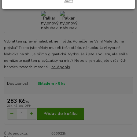
Zavřít
Vybrat ten správný náhubek není věda. Pomůžeme Vám! Máte doma
pejska? Tak to jste někdy museli řešit otázku náhubku. Jaký vybrat?
Nabídka na trhu je přímo gigantická. Vyzkoušeli jste spoustu, ale stále
nemůžete najít ten pravý...ušitý na míru? Nebo si jen libujete v různých
barvách, tvarech, materiá...
celý popis
Dostupnost
Skladem > 5 ks
283 Kč
/
ks
234 Kč
bez DPH
Přidat do košíku
Číslo produktu:
000022h