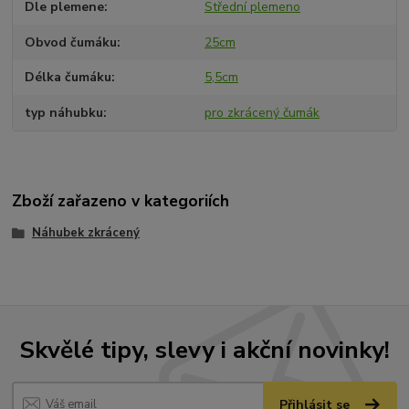
Dle plemene
Střední plemeno
Obvod čumáku
25cm
Délka čumáku
5,5cm
typ náhubku
pro zkrácený čumák
Zboží zařazeno v kategoriích
Náhubek zkrácený
Skvělé tipy, slevy i akční novinky!
Přihlásit se