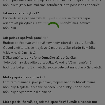
-Proti pojídaní - Někteří pejsci sežerou cokoli co najdou na zemi. S
náhubkem jim v tom můžeme zabránit či je to postupně i odnaučit.
Jakou velikost vybrat?
Připravili jsme pro vás tabulku, podle které se můžete lépe
orientovat při výběru. Tato tabulka se nachází mezi fotkami
náhubku.
Jak pejska správně poměřit?
Budete potřebovat znát dvě míry, tedy
obvod
a
délku
čumáku.
Obvod změíte tak, že krejčovský metr obtočíte
okolo čumáčku
.
Vždy v nejširším místě.
Délku změříte
od kořene čumáčku až po špičku.
Tyto dvě míry dosadíte do tabulky. Pokud je Vámi naměřená
hodnota byť jen o 1 cm větší, zvolte velikost náhubku o číslo větší.
Máte pejska bez čumáčku?
I pro tato plemena, jako je boxer, mopsík nebo buldoček máme
náhubky. Najdete je v sekci venčení - náhubky - popruhové
náhubky a vyberete psí plemeno.
Máte pocit, že Váš pejsek má specifický čumák a nesedí mu