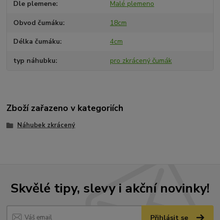
Dle plemene
Malé plemeno
Obvod čumáku
18cm
Délka čumáku
4cm
typ náhubku
pro zkrácený čumák
Zboží zařazeno v kategoriích
Náhubek zkrácený
Skvělé tipy, slevy i akční novinky!
Přihlásit se