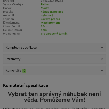
EAN kód:
0741031440242
Výrobce/Prodejce:
Palkar
Barva:
Modrá
produkt:
náhubek pro psa
materiál:
nylonový
zapínání:
kovová přezka
Dle plemene:
Malé plemeno
Obvod čumáku:
18cm
Délka čumáku:
4cm
typ náhubku:
pro zkrácený čumák
Kompletní specifikace
Parametry
Komentáře
0
Kompletní specifikace
Vybrat ten správný náhubek není
věda. Pomůžeme Vám!