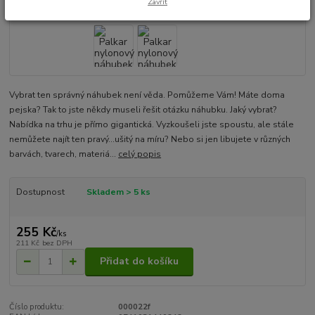
Zavřít
Vybrat ten správný náhubek není věda. Pomůžeme Vám! Máte doma
pejska? Tak to jste někdy museli řešit otázku náhubku. Jaký vybrat?
Nabídka na trhu je přímo gigantická. Vyzkoušeli jste spoustu, ale stále
nemůžete najít ten pravý...ušitý na míru? Nebo si jen libujete v různých
barvách, tvarech, materiá...
celý popis
Dostupnost
Skladem > 5 ks
255 Kč
/
ks
211 Kč
bez DPH
Přidat do košíku
Číslo produktu:
000022f