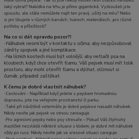
Máte doma pejska? Tak to jste někdy museli řešit otázku náhubku.
Jaký vybrat? Nabídka na trhu je přímo gigantická. Vyzkoušeli jste
spoustu, ale stále nemůžete najít ten pravý...ušitý na míru? Nebo
si jen libujete v různých barvách, tvarech, materiálech...pro různé
potřeby a příležitosti?
Na co si dát opravdu pozor?!
-Náhubek nesmí být v kontaktu s očima, aby nezpůsoboval
záněty spojivek a jiné komplikace.
-
Na lícních kostech musí být volnější, aby netlačil psa na
kloubech, když chce otevřít tlamu. Váš pejsek musí mít tolik
prostoru, aby mohl otevřít tlamu a dýchat, olíznout si
čumák, případně zaštěkat.
K čemu je dobré vlastnit náhubek?
-Cestování - Například když jedete s pejskem hromadnou
dopravou, jste na veřejném prostranství či parku.
-Také při návštěvě veterináře je dobré pejskovi nasadit náhubek.
Nikdy nevíte jak pejsek ve stresu zareaguje.
-Pro agresivní pejsky nebo psy stresaře – Pokud Váš čtyřnohý
mazlíček nezvládá některé situace s klidem, je dobré mít náhubek
vždy po ruce. Nikdy nevíte jak ve sresové situaci zareguje.