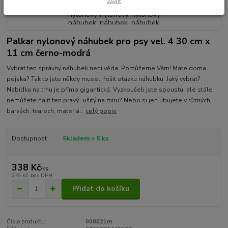
Zavřít
Palkar nylonový náhubek pro psy vel. 4 30 cm x
11 cm černo-modrá
Vybrat ten správný náhubek není věda. Pomůžeme Vám! Máte doma
pejska? Tak to jste někdy museli řešit otázku náhubku. Jaký vybrat?
Nabídka na trhu je přímo gigantická. Vyzkoušeli jste spoustu, ale stále
nemůžete najít ten pravý...ušitý na míru? Nebo si jen libujete v různých
barvách, tvarech, materiá...
celý popis
Dostupnost
Skladem > 5 ks
338 Kč
/
ks
279 Kč
bez DPH
Přidat do košíku
Číslo produktu:
000021m