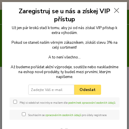
!!! DOPRAVA ZDARMA PŘI OBJEDNÁVCE NAD 1000Kč !!!
Zaregistruj se u nás a získej VIP
0
ks
přístup
za
0 Kč
Už jen pár kroků stačí k tomu, aby jsi od nás získal VIP přístup k
extra výhodám.
Menu
Pokud se staneš naším věrným zákazníkem, získáš slevu 3% na
celý sortiment!
A to není všechno...
Hledat
Až budeme pořádat akční výprodeje, soutěže nebo naskladníme
na eshop nové produkty, ty budeš mezi prvními, kterým
Úvod
Venčení
Náhubky
Popruhové náhubky
Náhubek klasický
napíšeme.
Palkar nylonový náhubek pro psy vel. 4 30 cm x 11 cm černo-modrá
Palkar nylonový náhubek pro psy
Odeslat
vel. 4 30 cm x 11 cm černo-modrá
Přeji si odebírat novinky e-mailem dle
podmínek zpracování osobních údajů
.
Souhlasím se
zpracováním osobních údajů
pro účely registrace.