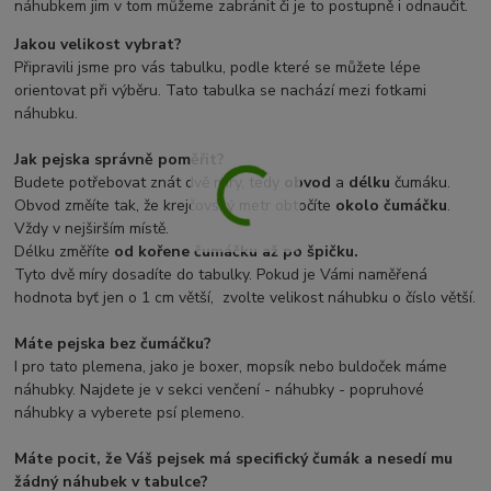
náhubkem jim v tom můžeme zabránit či je to postupně i odnaučit.
Jakou velikost vybrat?
Připravili jsme pro vás tabulku, podle které se můžete lépe
orientovat při výběru. Tato tabulka se nachází mezi fotkami
náhubku.
Jak pejska správně poměřit?
Budete potřebovat znát dvě míry, tedy
obvod
a
délku
čumáku.
Obvod změíte tak, že krejčovský metr obtočíte
okolo čumáčku
.
Vždy v nejširším místě.
Délku změříte
od kořene čumáčku až po špičku.
Tyto dvě míry dosadíte do tabulky. Pokud je Vámi naměřená
hodnota byť jen o 1 cm větší, zvolte velikost náhubku o číslo větší.
Máte pejska bez čumáčku?
I pro tato plemena, jako je boxer, mopsík nebo buldoček máme
náhubky. Najdete je v sekci venčení - náhubky - popruhové
náhubky a vyberete psí plemeno.
Máte pocit, že Váš pejsek má specifický čumák a nesedí mu
žádný náhubek v tabulce?