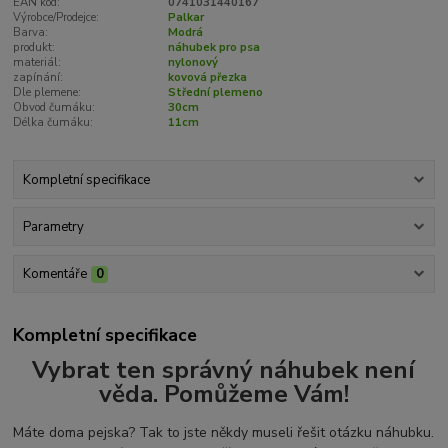
EAN kód:
0741031440167
Výrobce/Prodejce:
Palkar
Barva:
Modrá
produkt:
náhubek pro psa
materiál:
nylonový
zapínání:
kovová přezka
Dle plemene:
Střední plemeno
Obvod čumáku:
30cm
Délka čumáku:
11cm
Kompletní specifikace
Parametry
Komentáře
0
Kompletní specifikace
Vybrat ten správný náhubek není
věda. Pomůžeme Vám!
Máte doma pejska? Tak to jste někdy museli řešit otázku náhubku.