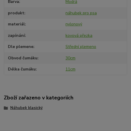
Barva
Modrá
produkt
náhubek pro psa
materiál
nylonový
zapínání
kovová přezka
Dle plemene
Střední plemeno
Obvod čumáku
30cm
Délka čumáku
11cm
Zboží zařazeno v kategoriích
Náhubek klasický