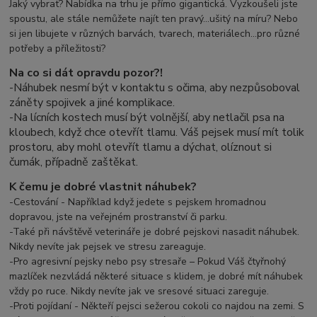
Jaký vybrat? Nabídka na trhu je přímo gigantická. Vyzkoušeli jste
spoustu, ale stále nemůžete najít ten pravý...ušitý na míru? Nebo
si jen libujete v různých barvách, tvarech, materiálech...pro různé
potřeby a příležitosti?
Na co si dát opravdu pozor?!
-Náhubek nesmí být v kontaktu s očima, aby nezpůsoboval
záněty spojivek a jiné komplikace.
-
Na lícních kostech musí být volnější, aby netlačil psa na
kloubech, když chce otevřít tlamu. Váš pejsek musí mít tolik
prostoru, aby mohl otevřít tlamu a dýchat, olíznout si
čumák, případně zaštěkat.
K čemu je dobré vlastnit náhubek?
-Cestování - Například když jedete s pejskem hromadnou
dopravou, jste na veřejném prostranství či parku.
-Také při návštěvě veterináře je dobré pejskovi nasadit náhubek.
Nikdy nevíte jak pejsek ve stresu zareaguje.
-Pro agresivní pejsky nebo psy stresaře – Pokud Váš čtyřnohý
mazlíček nezvládá některé situace s klidem, je dobré mít náhubek
vždy po ruce. Nikdy nevíte jak ve sresové situaci zareguje.
-Proti pojídaní - Někteří pejsci sežerou cokoli co najdou na zemi. S