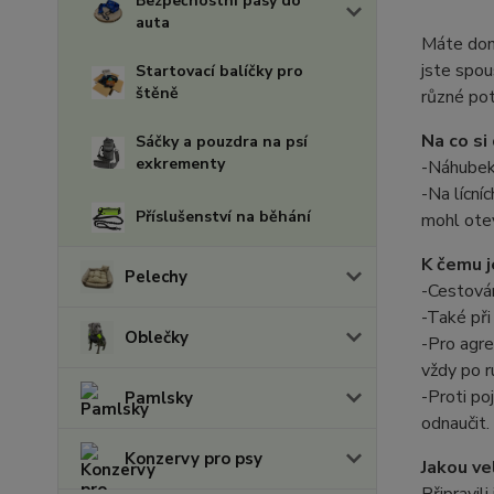
Bezpečnostní pásy do
auta
Máte doma
jste spou
Startovací balíčky pro
štěně
různé pot
Na co si
Sáčky a pouzdra na psí
exkrementy
-Náhubek 
-
Na lícní
Příslušenství na běhání
mohl otev
K čemu j
Pelechy
-Cestován
-Také při
Oblečky
-Pro agre
vždy po r
-Proti po
Pamlsky
odnaučit.
Konzervy pro psy
Jakou ve