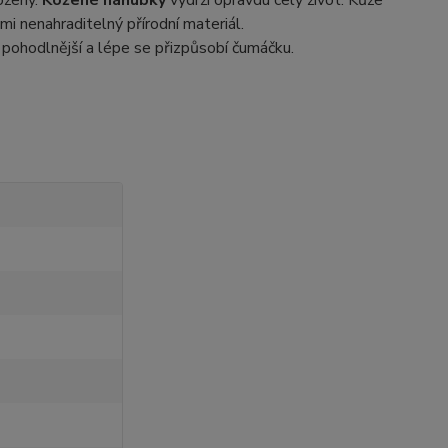
ožený.
Kožené náhubky
vydrží opravdu celý život. Kůže
tmi nenahraditelný přírodní materiál.
 pohodlnější a lépe se přizpůsobí čumáčku.