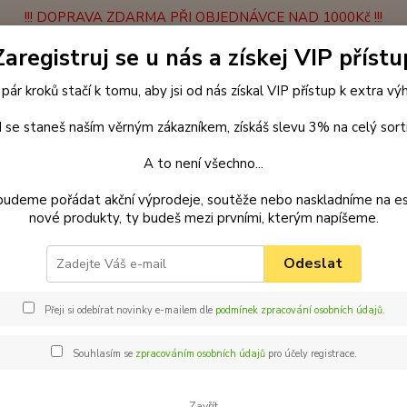
!!! DOPRAVA ZDARMA PŘI OBJEDNÁVCE NAD 1000Kč !!!
Zaregistruj se u nás a získej VIP přístu
latba
Vrácení zboží
Obchodní podmínky
Velkoobchodní spolupráce
 pár kroků stačí k tomu, aby jsi od nás získal VIP přístup k extra v
Hledat
 se staneš naším věrným zákazníkem, získáš slevu 3% na celý sort
A to není všechno...
enčení
Náhubky
Popruhové náhubky
Náhubek klasický
Palka
budeme pořádat akční výprodeje, soutěže nebo naskladníme na e
nové produkty, ty budeš mezi prvními, kterým napíšeme.
ar nylonový náhubek pro psy vel
ná
Odeslat
Vybrat
Přeji si odebírat novinky e-mailem dle
podmínek zpracování osobních údajů
.
pejska
Nabídk
Souhlasím se
zpracováním osobních údajů
pro účely registrace.
stále n
různýc
Zavřít