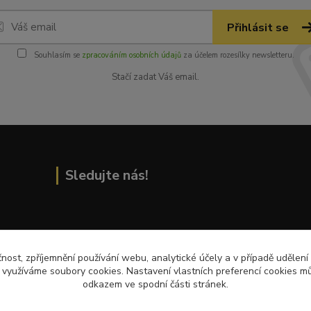
Přihlásit se
Souhlasím se
zpracováním osobních údajů
za účelem rozesílky newsletteru.
Stačí zadat Váš email.
Sledujte nás!
Přečtěte si nejnovější články na blogu!
čnost, zpříjemnění používání webu, analytické účely a v případě udělení
y využíváme soubory cookies. Nastavení vlastních preferencí cookies mů
odkazem ve spodní části stránek.