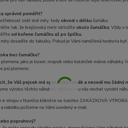
i jsme pro vás tabulku, podle které se můžete lépe orientovat př
ka správně poměřit?
otřebovat znát dvě míry, tedy
obvod
a
délku
čumáku.
ěíte tak, že krejčovský metr obtočíte
okolo čumáčku
. Vždy v n
ěříte
od kořene čumáčku až po špičku.
míry dosadíte do tabulky. Pokud je Vámi naměřená hodnota byť je
jska bez čumáčku?
o plemena, jako je boxer, mopsík nebo buldoček máme náhubky. N
te psí plemeno.
it, že Váš pejsek má specifický čumák a nesedí mu žádný 
sme výrobci těchto náhubků, můžete si u nás nechat vyrobit náhu
 e-shopu v hlavičce klikněte na tlačítko ZAKÁZKOVÁ VÝROBA 
 a nabídku pošleme na Vámi uvedený e-mail.
nebo popruhový?