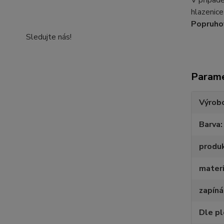
V případ
hlazenice
Popruho
Sledujte nás!
Param
Výrob
Barva
produ
materi
zapíná
Dle p