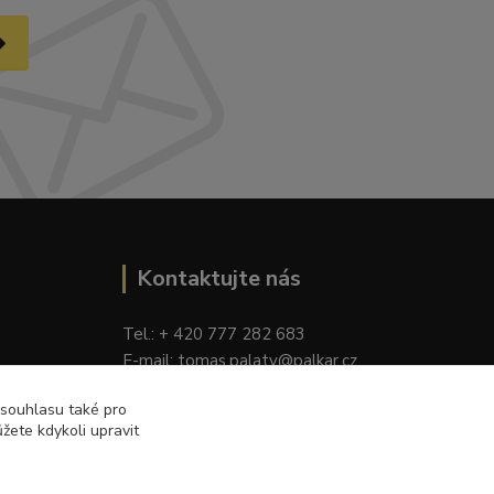
Kontaktujte nás
Tel.: + 420 777 282 683
E
-mail: tomas.palaty@palkar.cz
 souhlasu také pro
žete kdykoli upravit