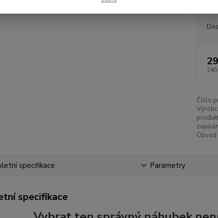
Dos
29
240
Číslo p
Výrobc
produkt
zapínán
Obvod 
etní specifikace
Parametry
tní specifikace
Vybrat ten správný náhubek nen