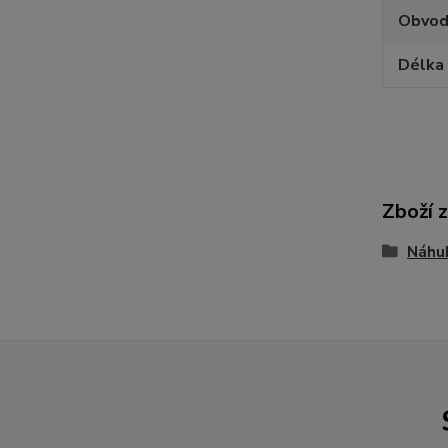
Obvod
Délka
Zboží 
Náhub