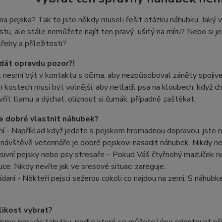
 pejska? Tak to jste někdy museli řešit otázku náhubku. Jaký vy
stu, ale stále nemůžete najít ten pravý...ušitý na míru? Nebo si je
řeby a příležitosti?
 dát opravdu pozor?!
nesmí být v kontaktu s očima, aby nezpůsoboval záněty spojivek
ch kostech musí být volnější, aby netlačil psa na kloubech, když c
řít tlamu a dýchat, olíznout si čumák, případně zaštěkat.
e dobré vlastnit náhubek?
í - Například když jedete s pejskem hromadnou dopravou, jste na
 návštěvě veterináře je dobré pejskovi nasadit náhubek. Nikdy ne
sivní pejsky nebo psy stresaře – Pokud Váš čtyřnohý mazlíček n
uce. Nikdy nevíte jak ve sresové situaci zareguje.
jídaní - Někteří pejsci sežerou cokoli co najdou na zemi. S náhub
likost vybrat?