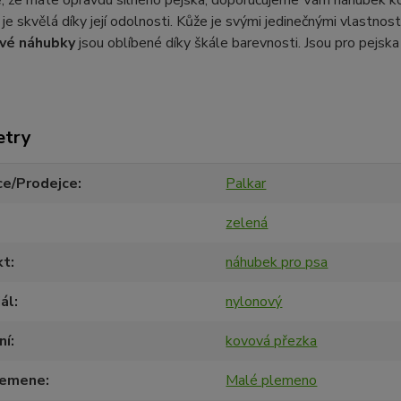
ě, že máte opravdu silného pejska, doporučujeme Vám náhubek k
 je skvělá díky její odolnosti. Kůže je svými jedinečnými vlastnos
vé náhubky
jsou oblíbené díky škále barevnosti. Jsou pro pejska
etry
ce/Prodejce
Palkar
zelená
kt
náhubek pro psa
ál
nylonový
ní
kovová přezka
lemene
Malé plemeno