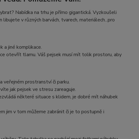
brat? Nabídka na trhu je přímo gigantická. Vyzkoušeli
n libujete v různých barvách, tvarech, materiálech...pro
 a jiné komplikace.
hce otevřít tlamu. Váš pejsek musí mít tolik prostoru, aby
 veřejném prostranství či parku.
víte jak pejsek ve stresu zareaguje.
ezvládá některé situace s klidem, je dobré mít náhubek
kem jim v tom můžeme zabránit či je to postupně i