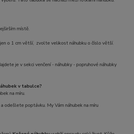
i výběru. Tato tabulka se nachází mezi fotkami náhubku.
ejširším místě.
n o 1 cm větší, zvolte velikost náhubku o číslo větší.
ajdete je v sekci venčení - náhubky - popruhové náhubky
náhubek v tabulce?
bek na míru.
a odešlete poptávku. My Vám náhubek na míru