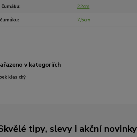
 čumáku
22cm
 čumáku
7,5cm
zařazeno v kategoriích
ek klasický
Skvělé tipy, slevy i akční novinky