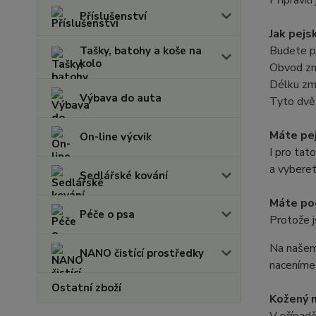
Připravil
Příslušenství
Jak pejs
Budete p
Tašky, batohy a koše na
kolo
Obvod zm
Délku zm
Výbava do auta
Tyto dvě 
Máte pe
On-line výcvik
I pro tat
a vybere
Sedlářské kování
Máte poc
Péče o psa
Protože j
Na našem
NANO čistící prostředky
naceníme
Ostatní zboží
Kožený 