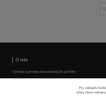
O nás
Výroba a prodej chovatelských potřeb
Tomáš Palatý
Pro základní funk
Wolkerova 1550/2, Prostějov 796 01
účely cílení reklam