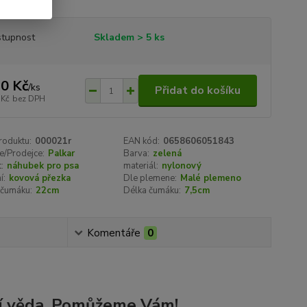
tupnost
Skladem > 5 ks
0 Kč
/
ks
Přidat do košíku
 Kč
bez DPH
roduktu:
000021r
EAN kód:
0658606051843
e/Prodejce:
Palkar
Barva:
zelená
:
náhubek pro psa
materiál:
nylonový
í:
kovová přezka
Dle plemene:
Malé plemeno
čumáku:
22cm
Délka čumáku:
7,5cm
Komentáře
0
í věda. Pomůžeme Vám!