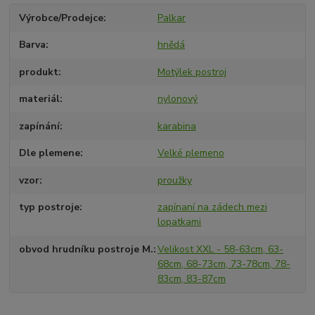
Výrobce/Prodejce
Palkar
Barva
hnědá
produkt
Motýlek postroj
materiál
nylonový
zapínání
karabina
Dle plemene
Velké plemeno
vzor
proužky
typ postroje
zapínaní na zádech mezi
lopatkami
obvod hrudníku postroje M.
Velikost XXL - 58-63cm, 63-
68cm, 68-73cm, 73-78cm, 78-
83cm, 83-87cm