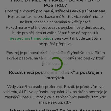
POSTROJ?
Postroj je vhodný
pro malá, střední i veká psí plemena
.
Pejsek se tak na procházce může cítít více volně, nic ho
neškrtí, netahá a nenamáhá si krční páteř.
Pokud máte v plánu cestovat s pejskem celý den, postroj
bude pro něj ideální volba. V autě se dá zapnout k
bezpečnostnímu pásu
a pejskovi tak bude zajištěna
bezpečná přeprava.
Postroj je polhovatelný, aby Vašim čtyřnohým mazlíčkům
skvěle pasoval na tělo. Je tedy vhodný i pro pejsky, kteří
ještě vyrostou.
Rozdíl mezi postrojem “klasik“ a postrojem
“motýlek“
Vždy záleží na osobní preferenci. Rozdíl je především ve
vzhledu, ALE i ve způsobu zapínání. U klasického postroje je
zapínání u pasu. U motýlka je zapínání více nahoře, tam kde
má pejsek lopatky.
Jakou vybrat velikost? Bojím se, že vyberu