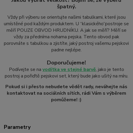
špatný.
Vždy při výberu se orientujte našimi tabulkami, které jsou
umístěné pod každým produktem. U “klasického
“
postroje se
měří POUZE OBVOD HRUDNÍKU. A jak se měří? Měří se
vždy za předníma nohama pejska. Tento obvod pak
porovnáte s tabulkou a zjistíte, jaký postroj vašemu pejskovi
padne nejlépe.
Doporučujeme!
Podívejte se na
vodítka ve stejné barvě
, jako je tento
postroj a pořiďtě pejskovi set, který bude jako ušitý na míru.
Pokud si i přesto nebudete vědět rady, neváhejte nás
kontaktovat na sociálních sítích, rádi Vám s výběrem
pomůžeme! :)
Parametry