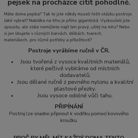
pejsek na procházce cítit pohodlně.
Máte doma pejska? Tak to jste někdy museli řešit otázku postroje.
Jaké vybrat? Nabídka na trhu je přímo gigantická. Vyzkoušeli jste
spoustu, ale stále nemůžete najít ten pravý...ušitý na míru? Nebo
si jen libujete v různých barvách, délkách, tvarech,
materiálech...pro různé potřeby a příležitosti?
Postroje vyrábíme ručně v ČR.
Jsou tvořená z vysoce kvalitních materiálů,
které pečlivě vybíráme od místních
dodavatelů.
Jsou dělané ručně z pevného nylonu a kvalitní
plastové přezky.
Jsou vysoce odolné vůči tahu.
PŘIPÍNÁNÍ
Postroj lze snadno připnout k vodítku pomocí kovového
kroužku.
PROČ BY MĚL MÍT KAŽDÝ DOMA TENTO