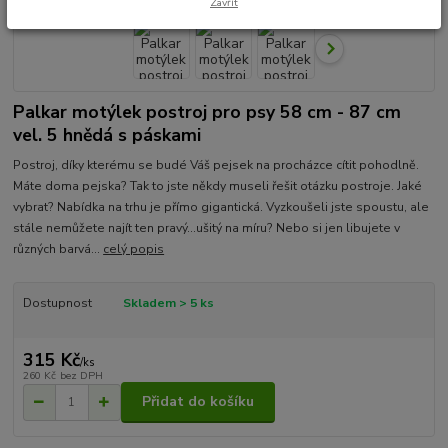
Zavřít
Palkar motýlek postroj pro psy 58 cm - 87 cm
vel. 5 hnědá s páskami
Postroj, díky kterému se budé Váš pejsek na procházce cítit pohodlně.
Máte doma pejska? Tak to jste někdy museli řešit otázku postroje. Jaké
vybrat? Nabídka na trhu je přímo gigantická. Vyzkoušeli jste spoustu, ale
stále nemůžete najít ten pravý...ušitý na míru? Nebo si jen libujete v
různých barvá...
celý popis
Dostupnost
Skladem > 5 ks
315 Kč
/
ks
260 Kč
bez DPH
Přidat do košíku