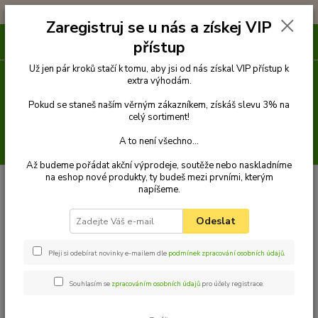
!!! DOPRAVA ZDARMA PŘI OBJEDNÁVCE NAD 1000Kč !!!
Zaregistruj se u nás a získej VIP
0
ks
přístup
za
0 Kč
Už jen pár kroků stačí k tomu, aby jsi od nás získal VIP přístup k
extra výhodám.
Menu
Pokud se staneš naším věrným zákazníkem, získáš slevu 3% na
celý sortiment!
A to není všechno...
Hledat
Až budeme pořádat akční výprodeje, soutěže nebo naskladníme
na eshop nové produkty, ty budeš mezi prvními, kterým
Úvod
Venčení
Postroje a kšírky
Postroje motýlkové
Postroj motýlek
napíšeme.
5
Palkar motýlek postroj pro psy 58 cm - 87 cm vel. 5 hnědá s páskami
Palkar motýlek postroj pro psy
Odeslat
58 cm - 87 cm vel. 5 hnědá s
Přeji si odebírat novinky e-mailem dle
podmínek zpracování osobních údajů
.
páskami
Souhlasím se
zpracováním osobních údajů
pro účely registrace.