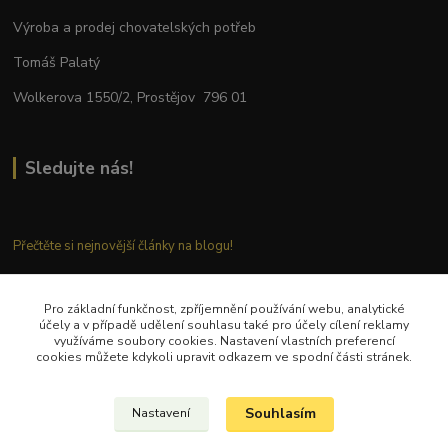
Výroba a prodej chovatelských potřeb
Tomáš Palatý
Wolkerova 1550/2, Prostějov 796 01
Sledujte nás!
Přečtěte si nejnovější články na blogu!
Pro základní funkčnost, zpříjemnění používání webu, analytické
Kontaktujte nás
účely a v případě udělení souhlasu také pro účely cílení reklamy
využíváme soubory cookies. Nastavení vlastních preferencí
cookies můžete kdykoli upravit odkazem ve spodní části stránek.
Tel.: + 420 777 282 683
E
-mail: tomas.palaty@palkar.cz
Souhlasím
Nastavení