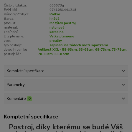
Číslo produktu:
000073g
EAN kód:
0741031441218
Výrobce/Prodejce:
Palkar
Barva:
hnědá
produkt:
Motýlek postroj
materiál:
nylonový
zapínání:
karabina
Dle plemene:
Velké plemeno
vzor:
proužky
typ postroje:
zapínaní na zádech mezi lopatkami
obvod hrudníku
Velikost XXL - 58-63cm, 63-68cm, 68-73cm, 73-78cm,
postroje M.:
78-83cm, 83-87cm
Kompletní specifikace
Parametry
Komentáře
0
Kompletní specifikace
Postroj, díky kterému se budé Váš