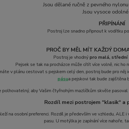
Jsou dělané ručně z pevného nylonu 
Jsou vysoce odolné 
PŘIPÍNÁNÍ
Postroj lze snadno připnout k vodítku p
PROČ BY MĚL MÍT KAŽDÝ DOM
Postroj je vhodný
pro malá, střední
Pejsek se tak na procházce může cítít více volně, nic ho n
áte v plánu cestovat s pejskem celý den, postroj bude pro něj i
pásu
a pejskovi tak bude zajištěna
e polhovatelný, aby Vašim čtyřnohým mazlíčkům skvěle pasoval na
Rozdíl mezi postrojem “klasik“ a
leží na osobní preferenci. Rozdíl je především ve vzhledu, ALE i 
pasu. U motýlka je zapínání více nahoře, 