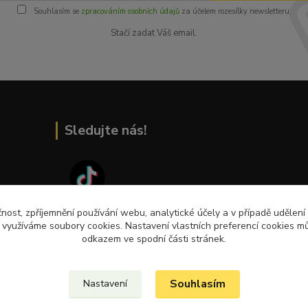
Souhlasím se
zpracováním osobních údajů
za účelem rozesílky newsletteru.
Stačí zadat Váš email.
Sledujte nás!
čnost, zpříjemnění používání webu, analytické účely a v případě udělení
Přečtěte si nejnovější články na blogu!
y využíváme soubory cookies. Nastavení vlastních preferencí cookies mů
odkazem ve spodní části stránek.
Souhlasím
Nastavení