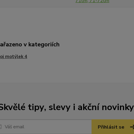
71cm, 71-72cm
zařazeno v kategoriích
oj motýlek 4
Skvělé tipy, slevy i akční novinky
Přihlásit se