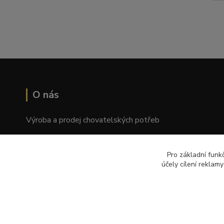
O nás
Výroba a prodej chovatelských potřeb
Tomáš Palatý
Pro základní funk
Wolkerova 1550/2, Prostějov 796 01
účely cílení reklam