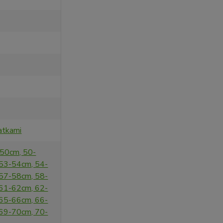
atkami
-50cm, 50-
53-54cm, 54-
57-58cm, 58-
61-62cm, 62-
65-66cm, 66-
69-70cm, 70-