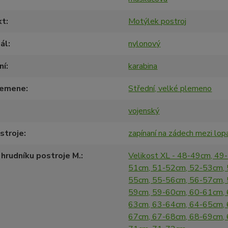
kt
Motýlek postroj
ál
nylonový
ní
karabina
lemene
Střední, velké plemeno
vojenský
stroje
zapínaní na zádech mezi lop
hrudníku postroje M.
Velikost XL - 48-49cm, 49
51cm, 51-52cm, 52-53cm, 
55cm, 55-56cm, 56-57cm, 
59cm, 59-60cm, 60-61cm, 
63cm, 63-64cm, 64-65cm, 
67cm, 67-68cm, 68-69cm, 