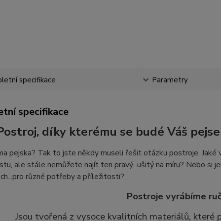
etní specifikace
Parametry
tní specifikace
Postroj, díky kterému se budé Váš pejse
 pejska? Tak to jste někdy museli řešit otázku postroje. Jaké v
stu, ale stále nemůžete najít ten pravý...ušitý na míru? Nebo si je
ch...pro různé potřeby a příležitosti?
Postroje vyrábíme ruč
Jsou tvořená z vysoce kvalitních materiálů, které