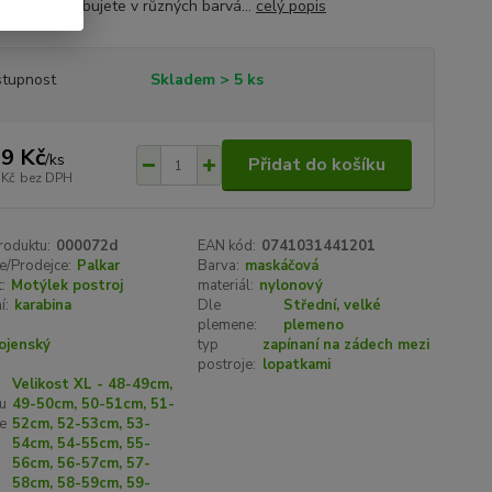
ebo si jen libujete v různých barvá...
celý popis
tupnost
Skladem > 5 ks
9 Kč
/
ks
Přidat do košíku
 Kč
bez DPH
roduktu:
000072d
EAN kód:
0741031441201
e/Prodejce:
Palkar
Barva:
maskáčová
:
Motýlek postroj
materiál:
nylonový
í:
karabina
Dle
Střední, velké
plemene:
plemeno
ojenský
typ
zapínaní na zádech mezi
postroje:
lopatkami
Velikost XL - 48-49cm,
u
49-50cm, 50-51cm, 51-
e
52cm, 52-53cm, 53-
54cm, 54-55cm, 55-
56cm, 56-57cm, 57-
58cm, 58-59cm, 59-