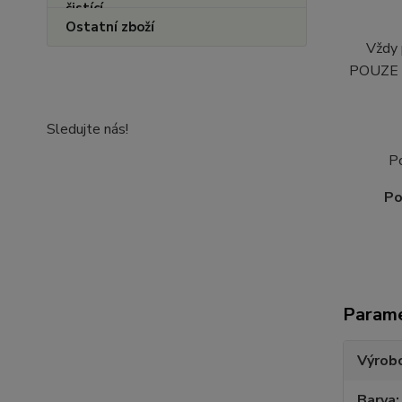
Ostatní zboží
Vždy 
POUZE O
Sledujte nás!
P
Po
Param
Výrob
Barva