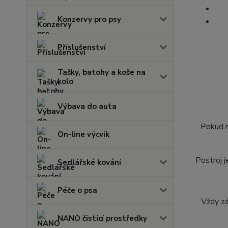
Konzervy pro psy
Příslušenství
Tašky, batohy a koše na
kolo
Výbava do auta
Pokud m
On-line výcvik
Postroj j
Sedlářské kování
Péče o psa
Vždy zá
NANO čistící prostředky