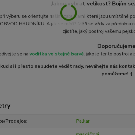
Jakou vybrat velikost? Bojím se
při výberu se orientujte našimi tabulkami, které jsou umístěné 
BVOD HRUDNÍKU. A jak se měří? Měří se vždy za předníma noh
zjistíte, jaký postroj vašemu pejsk
Doporučujeme
odívejte se na
vodítka ve stejné barvě
, jako je tento postroj a
kud si i přesto nebudete vědět rady, neváhejte nás kontakt
pomůžeme! :)
etry
ce/Prodejce
Palkar
maskáčová