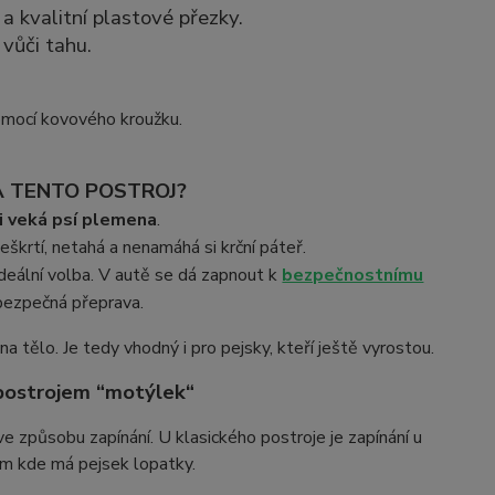
a kvalitní plastové přezky.
vůči tahu.
omocí kovového kroužku.
A TENTO POSTROJ?
 i veká psí plemena
.
eškrtí, netahá a nenamáhá si krční páteř.
deální volba. V autě se dá zapnout k
bezpečnostnímu
 bezpečná přeprava.
 tělo. Je tedy vhodný i pro pejsky, kteří ještě vyrostou.
 postrojem “motýlek“
ve způsobu zapínání. U klasického postroje je zapínání u
tam kde má pejsek lopatky.