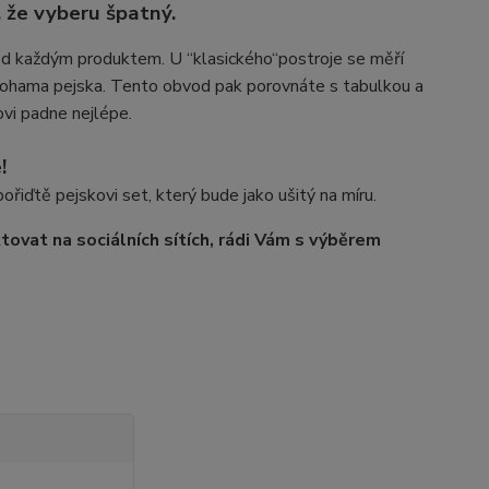
, že vyberu špatný.
pod každým produktem. U “klasického
“
postroje se měří
ama pejska. Tento obvod pak porovnáte s tabulkou a
ovi padne nejlépe.
!
 pořiďtě pejskovi set, který bude jako ušitý na míru.
ovat na sociálních sítích, rádi Vám s výběrem