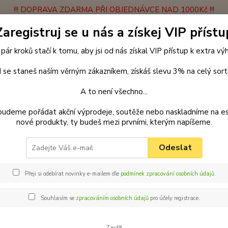
!!! DOPRAVA ZDARMA PŘI OBJEDNÁVCE NAD 1000Kč !!!
Zaregistruj se u nás a získej VIP přístu
latba
Vrácení zboží
Obchodní podmínky
Velkoobchodní spolupráce
 pár kroků stačí k tomu, aby jsi od nás získal VIP přístup k extra v
Hledat
 se staneš naším věrným zákazníkem, získáš slevu 3% na celý sort
A to není všechno...
enčení
Postroje a kšírky
Postroje motýlkové
Postroj motýlek 4
budeme pořádat akční výprodeje, soutěže nebo naskladníme na e
nové produkty, ty budeš mezi prvními, kterým napíšeme.
ar motýlek postroj pro psy 48 c
Odeslat
Palk
vel.
Přeji si odebírat novinky e-mailem dle
podmínek zpracování osobních údajů
.
Postro
pohodl
Souhlasím se
zpracováním osobních údajů
pro účely registrace.
postroj
Vyzkouš
Zavřít