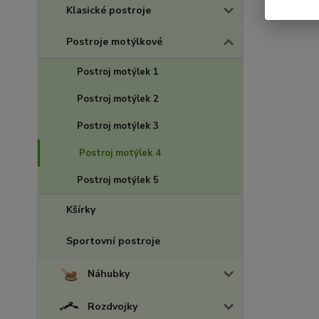
Klasické postroje
Postroje motýlkové
Postroj motýlek 1
Postroj motýlek 2
Postroj motýlek 3
Postroj motýlek 4
Postroj motýlek 5
Kšírky
Sportovní postroje
Náhubky
Rozdvojky