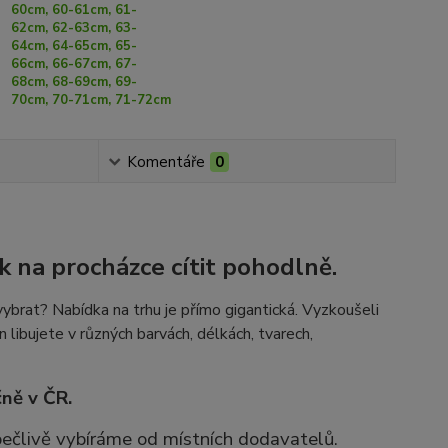
60cm, 60-61cm, 61-
62cm, 62-63cm, 63-
64cm, 64-65cm, 65-
66cm, 66-67cm, 67-
68cm, 68-69cm, 69-
70cm, 70-71cm, 71-72cm
Komentáře
0
k na procházce cítit pohodlně.
ybrat? Nabídka na trhu je přímo gigantická. Vyzkoušeli
n libujete v různých barvách, délkách, tvarech,
ně v ČR.
 pečlivě vybíráme od místních dodavatelů.