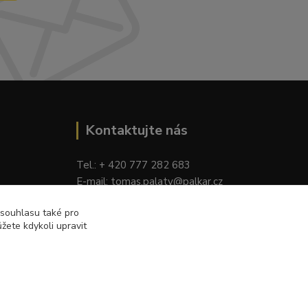
Kontaktujte nás
Tel.: + 420 777 282 683
E
-mail: tomas.palaty@palkar.cz
 souhlasu také pro
žete kdykoli upravit