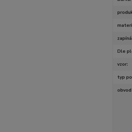
produ
materi
zapíná
Dle p
vzor
typ po
obvod 