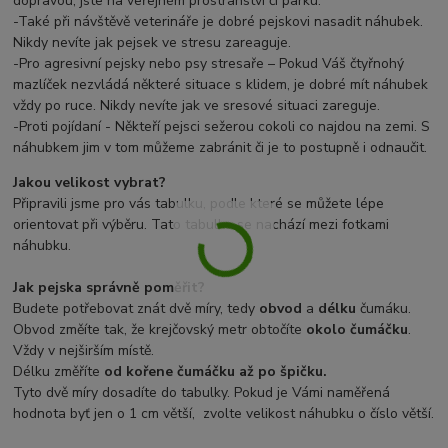
dopravou, jste na veřejném prostranství či parku.
-Také při návštěvě veterináře je dobré pejskovi nasadit náhubek.
Nikdy nevíte jak pejsek ve stresu zareaguje.
-Pro agresivní pejsky nebo psy stresaře – Pokud Váš čtyřnohý
mazlíček nezvládá některé situace s klidem, je dobré mít náhubek
vždy po ruce. Nikdy nevíte jak ve sresové situaci zareguje.
-Proti pojídaní - Někteří pejsci sežerou cokoli co najdou na zemi. S
náhubkem jim v tom můžeme zabránit či je to postupně i odnaučit.
Jakou velikost vybrat?
Připravili jsme pro vás tabulku, podle které se můžete lépe
orientovat při výběru. Tato tabulka se nachází mezi fotkami
náhubku.
Jak pejska správně poměřit?
Budete potřebovat znát dvě míry, tedy
obvod
a
délku
čumáku.
Obvod změíte tak, že krejčovský metr obtočíte
okolo čumáčku
.
Vždy v nejširším místě.
Délku změříte
od kořene čumáčku až po špičku.
Tyto dvě míry dosadíte do tabulky. Pokud je Vámi naměřená
hodnota byť jen o 1 cm větší, zvolte velikost náhubku o číslo větší.