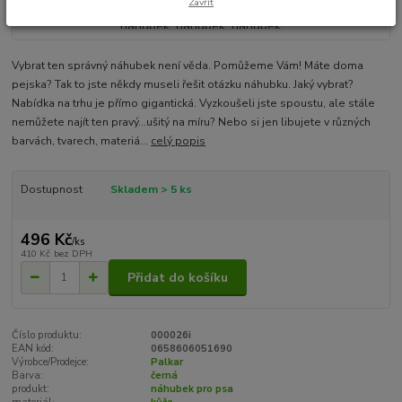
Zavřít
Vybrat ten správný náhubek není věda. Pomůžeme Vám! Máte doma
pejska? Tak to jste někdy museli řešit otázku náhubku. Jaký vybrat?
Nabídka na trhu je přímo gigantická. Vyzkoušeli jste spoustu, ale stále
nemůžete najít ten pravý...ušitý na míru? Nebo si jen libujete v různých
barvách, tvarech, materiá...
celý popis
Dostupnost
Skladem > 5 ks
496 Kč
/
ks
410 Kč
bez DPH
Přidat do košíku
Číslo produktu:
000026i
EAN kód:
0658606051690
Výrobce/Prodejce:
Palkar
Barva:
černá
produkt:
náhubek pro psa