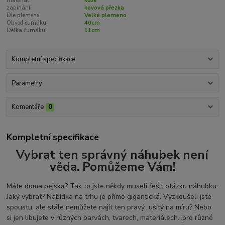
materiál:
kůže
zapínání:
kovová přezka
Dle plemene:
Velké plemeno
Obvod čumáku:
40cm
Délka čumáku:
11cm
Kompletní specifikace
Parametry
Komentáře
0
Kompletní specifikace
Vybrat ten správný náhubek není
věda. Pomůžeme Vám!
Máte doma pejska? Tak to jste někdy museli řešit otázku náhubku.
Jaký vybrat? Nabídka na trhu je přímo gigantická. Vyzkoušeli jste
spoustu, ale stále nemůžete najít ten pravý...ušitý na míru? Nebo
si jen libujete v různých barvách, tvarech, materiálech...pro různé