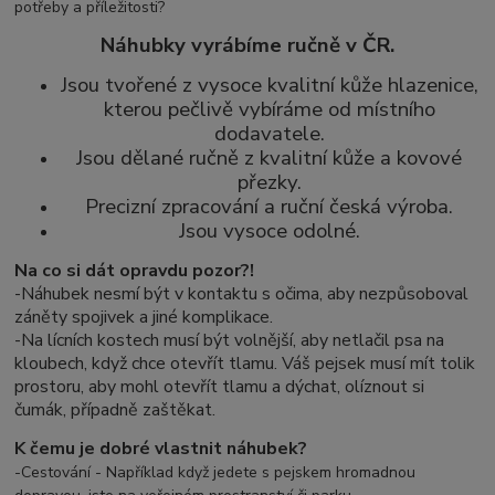
potřeby a příležitosti?
Náhubky vyrábíme ručně v ČR.
Jsou tvořené z vysoce kvalitní kůže hlazenice,
kterou pečlivě vybíráme od místního
dodavatele.
Jsou dělané ručně z kvalitní kůže a kovové
přezky.
Precizní zpracování a ruční česká výroba.
Jsou vysoce odolné.
Na co si dát opravdu pozor?!
-Náhubek nesmí být v kontaktu s očima, aby nezpůsoboval
záněty spojivek a jiné komplikace.
-
Na lícních kostech musí být volnější, aby netlačil psa na
kloubech, když chce otevřít tlamu. Váš pejsek musí mít tolik
prostoru, aby mohl otevřít tlamu a dýchat, olíznout si
čumák, případně zaštěkat.
K čemu je dobré vlastnit náhubek?
-Cestování - Například když jedete s pejskem hromadnou