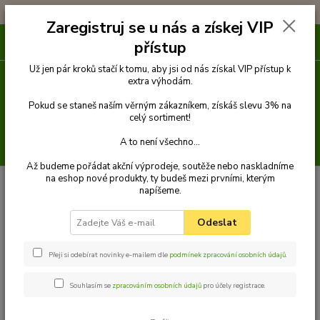
!!! DOPRAVA ZDARMA PŘI OBJEDNÁVCE NAD 1000Kč !!!
Zaregistruj se u nás a získej VIP
0
ks
přístup
za
0 Kč
Už jen pár kroků stačí k tomu, aby jsi od nás získal VIP přístup k
extra výhodám.
Menu
Pokud se staneš naším věrným zákazníkem, získáš slevu 3% na
celý sortiment!
A to není všechno...
Hledat
Až budeme pořádat akční výprodeje, soutěže nebo naskladníme
na eshop nové produkty, ty budeš mezi prvními, kterým
Úvod
Venčení
Náhubky
Kožené náhubky
Palkar kožený náhubek
napíšeme.
pro psy vel. 6 40 cm x 11 cm černá
Palkar kožený náhubek pro psy
Odeslat
vel. 6 40 cm x 11 cm černá
Přeji si odebírat novinky e-mailem dle
podmínek zpracování osobních údajů
.
Souhlasím se
zpracováním osobních údajů
pro účely registrace.