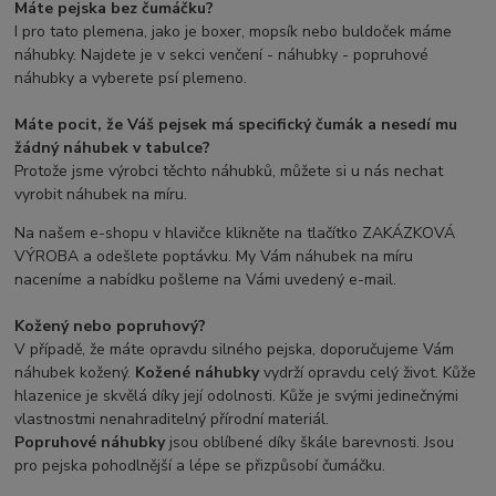
Máte pejska bez čumáčku?
I pro tato plemena, jako je boxer, mopsík nebo buldoček máme
náhubky. Najdete je v sekci venčení - náhubky - popruhové
náhubky a vyberete psí plemeno.
Máte pocit, že Váš pejsek má specifický čumák a nesedí mu
žádný náhubek v tabulce?
Protože jsme výrobci těchto náhubků, můžete si u nás nechat
vyrobit náhubek na míru.
Na našem e-shopu v hlavičce klikněte na tlačítko ZAKÁZKOVÁ
VÝROBA a odešlete poptávku. My Vám náhubek na míru
naceníme a nabídku pošleme na Vámi uvedený e-mail.
Kožený nebo popruhový?
V případě, že máte opravdu silného pejska, doporučujeme Vám
náhubek kožený.
Kožené náhubky
vydrží opravdu celý život. Kůže
hlazenice je skvělá díky její odolnosti. Kůže je svými jedinečnými
vlastnostmi nenahraditelný přírodní materiál.
Popruhové náhubky
jsou oblíbené díky škále barevnosti. Jsou
pro pejska pohodlnější a lépe se přizpůsobí čumáčku.