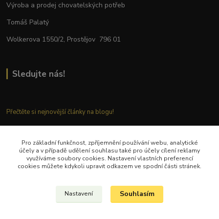
Výroba a prodej chovatelských potřeb
Tomáš Palatý
Wolkerova 1550/2, Prostějov 796 01
Sledujte nás!
Přečtěte si nejnovější články na blogu!
Pro základní funkčnost, zpříjemnění používání webu, analytické
Kontaktujte nás
účely a v případě udělení souhlasu také pro účely cílení reklamy
využíváme soubory cookies. Nastavení vlastních preferencí
cookies můžete kdykoli upravit odkazem ve spodní části stránek.
Tel.: + 420 777 282 683
E
-mail: tomas.palaty@palkar.cz
Souhlasím
Nastavení