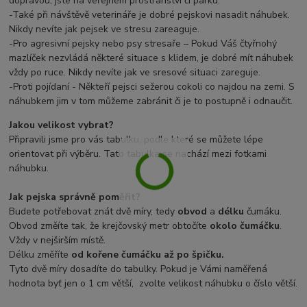
dopravou, jste na veřejném prostranství či parku.
-Také při návštěvě veterináře je dobré pejskovi nasadit náhubek.
Nikdy nevíte jak pejsek ve stresu zareaguje.
-Pro agresivní pejsky nebo psy stresaře – Pokud Váš čtyřnohý
mazlíček nezvládá některé situace s klidem, je dobré mít náhubek
vždy po ruce. Nikdy nevíte jak ve sresové situaci zareguje.
-Proti pojídaní - Někteří pejsci sežerou cokoli co najdou na zemi. S
náhubkem jim v tom můžeme zabránit či je to postupně i odnaučit.
Jakou velikost vybrat?
Připravili jsme pro vás tabulku, podle které se můžete lépe
orientovat při výběru. Tato tabulka se nachází mezi fotkami
náhubku.
Jak pejska správně poměřit?
Budete potřebovat znát dvě míry, tedy
obvod
a
délku
čumáku.
Obvod změíte tak, že krejčovský metr obtočíte
okolo čumáčku
.
Vždy v nejširším místě.
Délku změříte
od kořene čumáčku až po špičku.
Tyto dvě míry dosadíte do tabulky. Pokud je Vámi naměřená
hodnota byť jen o 1 cm větší, zvolte velikost náhubku o číslo větší.