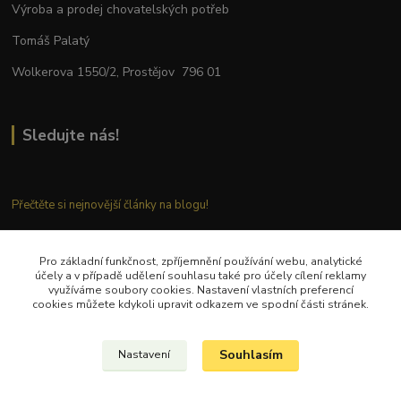
Výroba a prodej chovatelských potřeb
Tomáš Palatý
Wolkerova 1550/2, Prostějov 796 01
Sledujte nás!
Přečtěte si nejnovější články na blogu!
Pro základní funkčnost, zpříjemnění používání webu, analytické
Kontaktujte nás
účely a v případě udělení souhlasu také pro účely cílení reklamy
využíváme soubory cookies. Nastavení vlastních preferencí
cookies můžete kdykoli upravit odkazem ve spodní části stránek.
Tel.: + 420 777 282 683
E
-mail: tomas.palaty@palkar.cz
Souhlasím
Nastavení