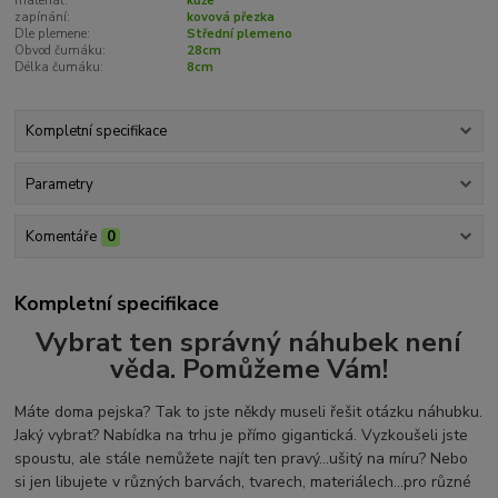
materiál:
kůže
zapínání:
kovová přezka
Dle plemene:
Střední plemeno
Obvod čumáku:
28cm
Délka čumáku:
8cm
Kompletní specifikace
Parametry
Komentáře
0
Kompletní specifikace
Vybrat ten správný náhubek není
věda. Pomůžeme Vám!
Máte doma pejska? Tak to jste někdy museli řešit otázku náhubku.
Jaký vybrat? Nabídka na trhu je přímo gigantická. Vyzkoušeli jste
spoustu, ale stále nemůžete najít ten pravý...ušitý na míru? Nebo
si jen libujete v různých barvách, tvarech, materiálech...pro různé