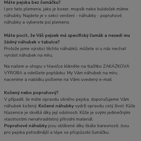
Máte pejska bez čumáčku?
I pro tato plemena, jako je boxer, mopsík nebo buldoček máme
náhubky. Najdete je v sekci venčení - náhubky - popruhové
náhubky a vyberete psí plemeno.
Máte pocit, že Váš pejsek má specifický čumák a nesedí mu
žádný náhubek v tabulce?
Protože jsme výrobci těchto náhubků, můžete si u nás nechat
vyrobit náhubek na míru.
Na našem e-shopu v hlavičce klikněte na tlačítko ZAKÁZKOVÁ
VÝROBA a odešlete poptávku. My Vám náhubek na míru
naceníme a nabídku pošleme na Vámi uvedený e-mail.
Kožený nebo popruhový?
V případě, že máte opravdu silného pejska, doporučujeme Vám
náhubek kožený.
Kožené náhubky
vydrží opravdu celý život. Kůže
hlazenice je skvělá díky její odolnosti. Kůže je svými jedinečnými
vlastnostmi nenahraditelný přírodní materiál.
Popruhové náhubky
jsou oblíbené díky škále barevnosti. Jsou
pro pejska pohodlnější a lépe se přizpůsobí čumáčku.