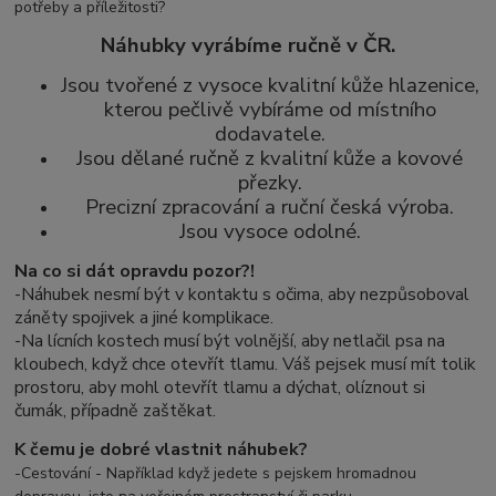
potřeby a příležitosti?
Náhubky vyrábíme ručně v ČR.
Jsou tvořené z vysoce kvalitní kůže hlazenice,
kterou pečlivě vybíráme od místního
dodavatele.
Jsou dělané ručně z kvalitní kůže a kovové
přezky.
Precizní zpracování a ruční česká výroba.
Jsou vysoce odolné.
Na co si dát opravdu pozor?!
-Náhubek nesmí být v kontaktu s očima, aby nezpůsoboval
záněty spojivek a jiné komplikace.
-
Na lícních kostech musí být volnější, aby netlačil psa na
kloubech, když chce otevřít tlamu. Váš pejsek musí mít tolik
prostoru, aby mohl otevřít tlamu a dýchat, olíznout si
čumák, případně zaštěkat.
K čemu je dobré vlastnit náhubek?
-Cestování - Například když jedete s pejskem hromadnou