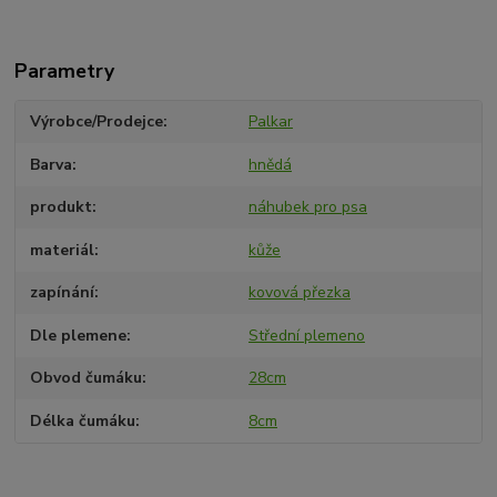
Parametry
Výrobce/Prodejce
Palkar
Barva
hnědá
produkt
náhubek pro psa
materiál
kůže
zapínání
kovová přezka
Dle plemene
Střední plemeno
Obvod čumáku
28cm
Délka čumáku
8cm