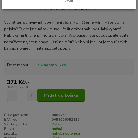
Zavřít
Vybrat ten správný náhubek není věda. Pomůžeme Vám! Máte doma
pejska? Tak to jste někdy museli řešit otázku náhubku. Jaký vybrat?
Nabídka na trhu je přímo gigantická. Vyzkoušeli jste spoustu, ale stále
nemůžete najít ten pravý...ušitý na míru? Nebo si jen libujete v různých
barvách, tvarech, materiá...
celý popis
Dostupnost
Skladem > 5 ks
371 Kč
/
ks
307 Kč
bez DPH
Přidat do košíku
Číslo produktu:
000026l
EAN kód:
0658606052130
Výrobce/Prodejce:
Palkar
Barva:
hnědá
produkt:
náhubek pro psa