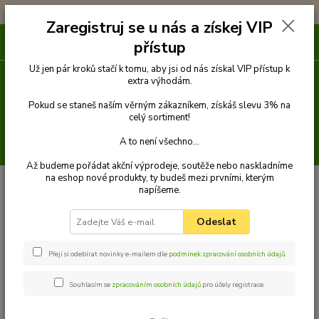
!!! DOPRAVA ZDARMA PŘI OBJEDNÁVCE NAD 1000Kč !!!
Zaregistruj se u nás a získej VIP
0
ks
přístup
za
0 Kč
Už jen pár kroků stačí k tomu, aby jsi od nás získal VIP přístup k
extra výhodám.
Menu
Pokud se staneš naším věrným zákazníkem, získáš slevu 3% na
celý sortiment!
A to není všechno...
Hledat
Až budeme pořádat akční výprodeje, soutěže nebo naskladníme
na eshop nové produkty, ty budeš mezi prvními, kterým
Úvod
Venčení
Náhubky
Kožené náhubky
Palkar kožený náhubek
napíšeme.
pro psy vel. 3 28 cm x 8 cm hnědá
Palkar kožený náhubek pro psy
Odeslat
vel. 3 28 cm x 8 cm hnědá
Přeji si odebírat novinky e-mailem dle
podmínek zpracování osobních údajů
.
Souhlasím se
zpracováním osobních údajů
pro účely registrace.