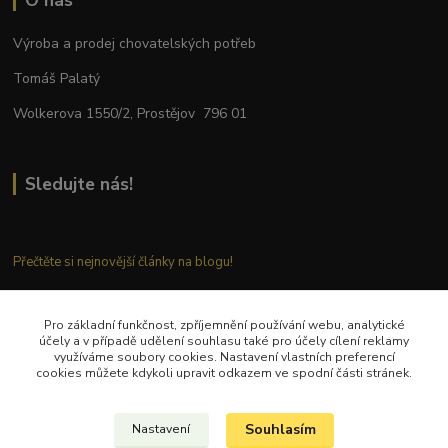
O nás
Výroba a prodej chovatelských potřeb
Tomáš Palatý
Wolkerova 1550/2, Prostějov 796 01
Sledujte nás!
Přečtěte si nejnovější články na blogu!
Pro základní funkčnost, zpříjemnění používání webu, analytické
Kontaktujte nás
účely a v případě udělení souhlasu také pro účely cílení reklamy
využíváme soubory cookies. Nastavení vlastních preferencí
cookies můžete kdykoli upravit odkazem ve spodní části stránek.
Tel.: + 420 777 282 683
E
-mail: tomas.palaty@palkar.cz
Souhlasím
Nastavení