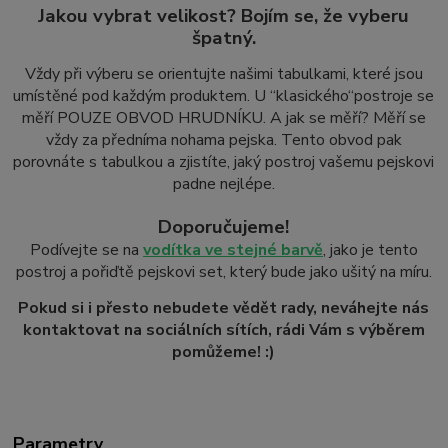
Jakou vybrat velikost? Bojím se, že vyberu
špatný.
Vždy při výberu se orientujte našimi tabulkami, které jsou
umístěné pod každým produktem. U “klasického
“
postroje se
měří POUZE OBVOD HRUDNÍKU. A jak se měří? Měří se
vždy za předníma nohama pejska. Tento obvod pak
porovnáte s tabulkou a zjistíte, jaký postroj vašemu pejskovi
padne nejlépe.
Doporučujeme!
Podívejte se na
vodítka ve stejné barvě
, jako je tento
postroj a pořiďtě pejskovi set, který bude jako ušitý na míru.
Pokud si i přesto nebudete vědět rady, neváhejte nás
kontaktovat na sociálních sítích, rádi Vám s výběrem
pomůžeme! :)
Parametry