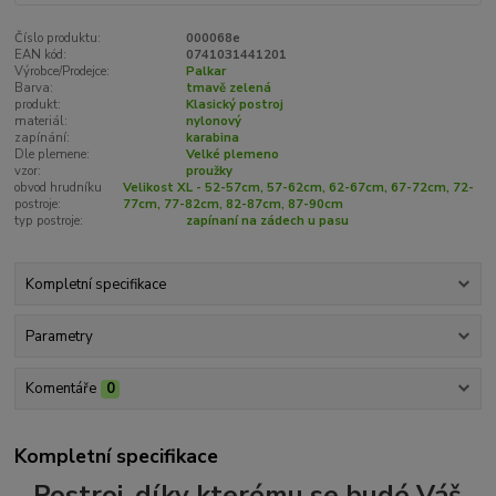
Číslo produktu:
000068e
EAN kód:
0741031441201
Výrobce/Prodejce:
Palkar
Barva:
tmavě zelená
produkt:
Klasický postroj
materiál:
nylonový
zapínání:
karabina
Dle plemene:
Velké plemeno
vzor:
proužky
obvod hrudníku
Velikost XL - 52-57cm, 57-62cm, 62-67cm, 67-72cm, 72-
postroje:
77cm, 77-82cm, 82-87cm, 87-90cm
typ postroje:
zapínaní na zádech u pasu
Kompletní specifikace
Parametry
Komentáře
0
Kompletní specifikace
Postroj, díky kterému se budé Váš