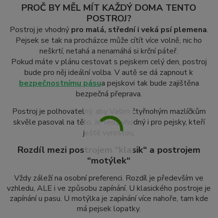
PROČ BY MĚL MÍT KAŽDÝ DOMA TENTO
POSTROJ?
Postroj je vhodný
pro malá, střední i veká psí plemena
.
Pejsek se tak na procházce může cítít více volně, nic ho
neškrtí, netahá a nenamáhá si krční páteř.
Pokud máte v plánu cestovat s pejskem celý den, postroj
bude pro něj ideální volba. V autě se dá zapnout k
bezpečnostnímu pásu
a pejskovi tak bude zajištěna
bezpečná přeprava.
Postroj je polhovatelný, aby Vašim čtyřnohým mazlíčkům
skvěle pasoval na tělo. Je tedy vhodný i pro pejsky, kteří
ještě vyrostou.
Rozdíl mezi postrojem “klasik“ a postrojem
“motýlek“
Vždy záleží na osobní preferenci. Rozdíl je především ve
vzhledu, ALE i ve způsobu zapínání. U klasického postroje je
zapínání u pasu. U motýlka je zapínání více nahoře, tam kde
má pejsek lopatky.