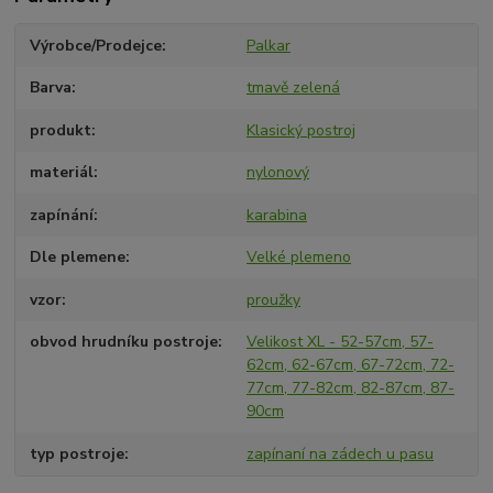
Výrobce/Prodejce
Palkar
Barva
tmavě zelená
produkt
Klasický postroj
materiál
nylonový
zapínání
karabina
Dle plemene
Velké plemeno
vzor
proužky
obvod hrudníku postroje
Velikost XL - 52-57cm, 57-
62cm, 62-67cm, 67-72cm, 72-
77cm, 77-82cm, 82-87cm, 87-
90cm
typ postroje
zapínaní na zádech u pasu