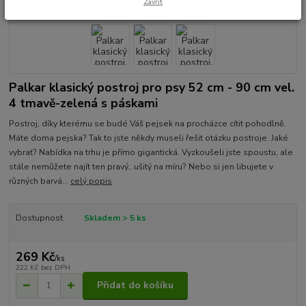
Zavřít
Palkar klasický postroj pro psy 52 cm - 90 cm vel.
4 tmavě-zelená s páskami
Postroj, díky kterému se budé Váš pejsek na procházce cítit pohodlně.
Máte doma pejska? Tak to jste někdy museli řešit otázku postroje. Jaké
vybrat? Nabídka na trhu je přímo gigantická. Vyzkoušeli jste spoustu, ale
stále nemůžete najít ten pravý...ušitý na míru? Nebo si jen libujete v
různých barvá...
celý popis
Dostupnost
Skladem > 5 ks
269 Kč
/
ks
222 Kč
bez DPH
Přidat do košíku