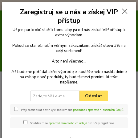
!!! DOPRAVA ZDARMA PŘI OBJEDNÁVCE NAD 1000Kč !!!
Zaregistruj se u nás a získej VIP
0
ks
přístup
za
0 Kč
Už jen pár kroků stačí k tomu, aby jsi od nás získal VIP přístup k
extra výhodám.
Menu
Pokud se staneš naším věrným zákazníkem, získáš slevu 3% na
celý sortiment!
A to není všechno...
Hledat
Až budeme pořádat akční výprodeje, soutěže nebo naskladníme
na eshop nové produkty, ty budeš mezi prvními, kterým
Úvod
Venčení
Postroje a kšírky
Klasické postroje
Postroj klasik 4
napíšeme.
Palkar klasický postroj pro psy 52 cm - 90 cm vel. 4 tmavě-zelená s
páskami
Odeslat
Palkar klasický postroj pro psy 52
cm - 90 cm vel. 4 tmavě-zelená s
Přeji si odebírat novinky e-mailem dle
podmínek zpracování osobních údajů
.
páskami
Souhlasím se
zpracováním osobních údajů
pro účely registrace.