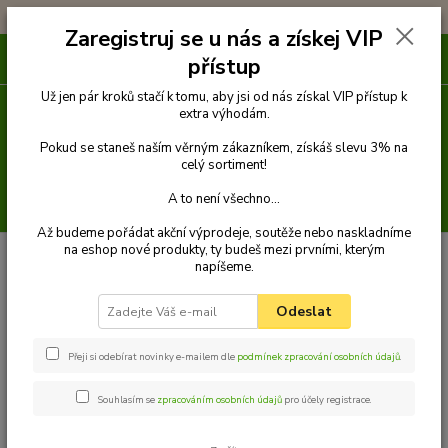
!!! DOPRAVA ZDARMA PŘI OBJEDNÁVCE NAD 1000Kč !!!
Zaregistruj se u nás a získej VIP
0
ks
přístup
za
0 Kč
Už jen pár kroků stačí k tomu, aby jsi od nás získal VIP přístup k
extra výhodám.
Menu
Pokud se staneš naším věrným zákazníkem, získáš slevu 3% na
celý sortiment!
A to není všechno...
Hledat
Až budeme pořádat akční výprodeje, soutěže nebo naskladníme
na eshop nové produkty, ty budeš mezi prvními, kterým
Úvod
Venčení
Postroje a kšírky
Klasické postroje
Postroj klasik 4
napíšeme.
Palkar klasický postroj pro psy 52 cm - 90 cm vel. 4 modrá s indiánem
Palkar klasický postroj pro psy 52
Odeslat
cm - 90 cm vel. 4 modrá s
Přeji si odebírat novinky e-mailem dle
podmínek zpracování osobních údajů
.
indiánem
Souhlasím se
zpracováním osobních údajů
pro účely registrace.