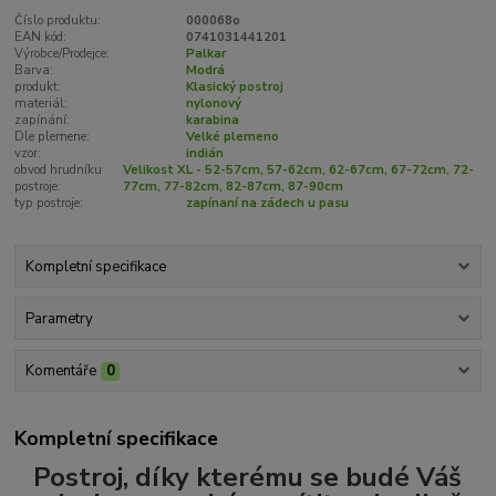
Číslo produktu:
000068o
EAN kód:
0741031441201
Výrobce/Prodejce:
Palkar
Barva:
Modrá
produkt:
Klasický postroj
materiál:
nylonový
zapínání:
karabina
Dle plemene:
Velké plemeno
vzor:
indián
obvod hrudníku
Velikost XL - 52-57cm, 57-62cm, 62-67cm, 67-72cm, 72-
postroje:
77cm, 77-82cm, 82-87cm, 87-90cm
typ postroje:
zapínaní na zádech u pasu
Kompletní specifikace
Parametry
Komentáře
0
Kompletní specifikace
Postroj, díky kterému se budé Váš