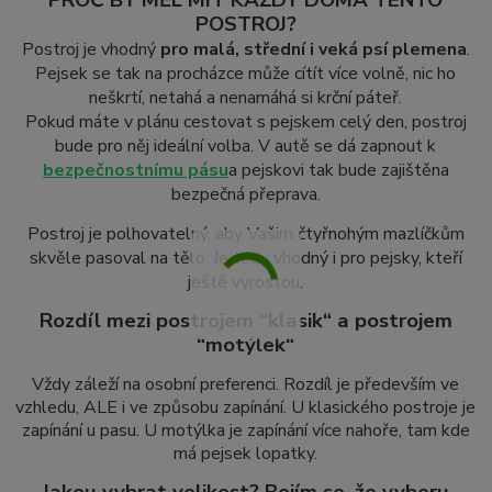
POSTROJ?
Postroj je vhodný
pro malá, střední i veká psí plemena
.
Pejsek se tak na procházce může cítít více volně, nic ho
neškrtí, netahá a nenamáhá si krční páteř.
Pokud máte v plánu cestovat s pejskem celý den, postroj
bude pro něj ideální volba. V autě se dá zapnout k
bezpečnostnímu pásu
a pejskovi tak bude zajištěna
bezpečná přeprava.
Postroj je polhovatelný, aby Vašim čtyřnohým mazlíčkům
skvěle pasoval na tělo. Je tedy vhodný i pro pejsky, kteří
ještě vyrostou.
Rozdíl mezi postrojem “klasik“ a postrojem
“motýlek“
Vždy záleží na osobní preferenci. Rozdíl je především ve
vzhledu, ALE i ve způsobu zapínání. U klasického postroje je
zapínání u pasu. U motýlka je zapínání více nahoře, tam kde
má pejsek lopatky.
Jakou vybrat velikost? Bojím se, že vyberu