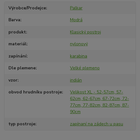
Výrobce/Prodejce
Palkar
Barva
Modrá
produkt
Klasický postroj
materiál
nylonový
zapínání
karabina
Dle plemene
Velké plemeno
vzor
indián
obvod hrudníku postroje
Velikost XL - 52-57cm, 57-
62cm, 62-67cm, 67-72cm, 72-
77cm, 77-82cm, 82-87cm, 87-
90cm
typ postroje
zapínaní na zádech u pasu