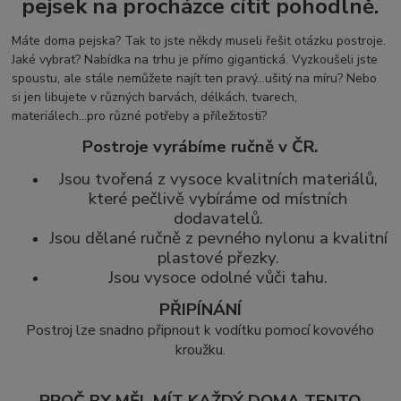
pejsek na procházce cítit pohodlně.
Máte doma pejska? Tak to jste někdy museli řešit otázku postroje.
Jaké vybrat? Nabídka na trhu je přímo gigantická. Vyzkoušeli jste
spoustu, ale stále nemůžete najít ten pravý...ušitý na míru? Nebo
si jen libujete v různých barvách, délkách, tvarech,
materiálech...pro různé potřeby a příležitosti?
Postroje vyrábíme ručně v ČR.
Jsou tvořená z vysoce kvalitních materiálů,
které pečlivě vybíráme od místních
dodavatelů.
Jsou dělané ručně z pevného nylonu a kvalitní
plastové přezky.
Jsou vysoce odolné vůči tahu.
PŘIPÍNÁNÍ
Postroj lze snadno připnout k vodítku pomocí kovového
kroužku.
PROČ BY MĚL MÍT KAŽDÝ DOMA TENTO