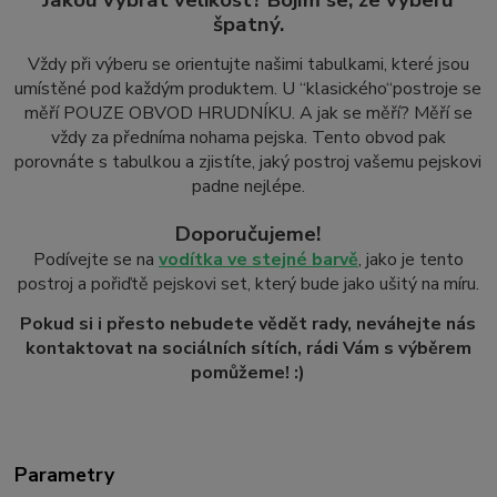
špatný.
Vždy při výberu se orientujte našimi tabulkami, které jsou
umístěné pod každým produktem. U “klasického
“
postroje se
měří POUZE OBVOD HRUDNÍKU. A jak se měří? Měří se
vždy za předníma nohama pejska. Tento obvod pak
porovnáte s tabulkou a zjistíte, jaký postroj vašemu pejskovi
padne nejlépe.
Doporučujeme!
Podívejte se na
vodítka ve stejné barvě
, jako je tento
postroj a pořiďtě pejskovi set, který bude jako ušitý na míru.
Pokud si i přesto nebudete vědět rady, neváhejte nás
kontaktovat na sociálních sítích, rádi Vám s výběrem
pomůžeme! :)
Parametry