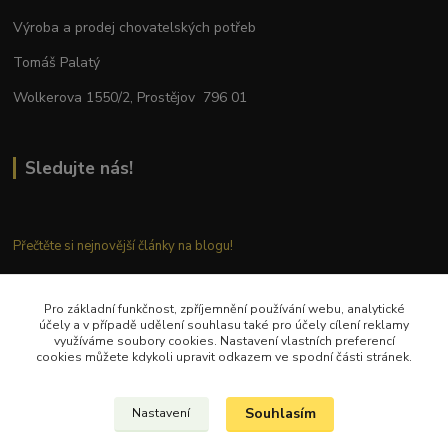
Výroba a prodej chovatelských potřeb
Tomáš Palatý
Wolkerova 1550/2, Prostějov 796 01
Sledujte nás!
Přečtěte si nejnovější články na blogu!
Pro základní funkčnost, zpříjemnění používání webu, analytické
Kontaktujte nás
účely a v případě udělení souhlasu také pro účely cílení reklamy
využíváme soubory cookies. Nastavení vlastních preferencí
cookies můžete kdykoli upravit odkazem ve spodní části stránek.
Tel.: + 420 777 282 683
E
-mail: tomas.palaty@palkar.cz
Souhlasím
Nastavení