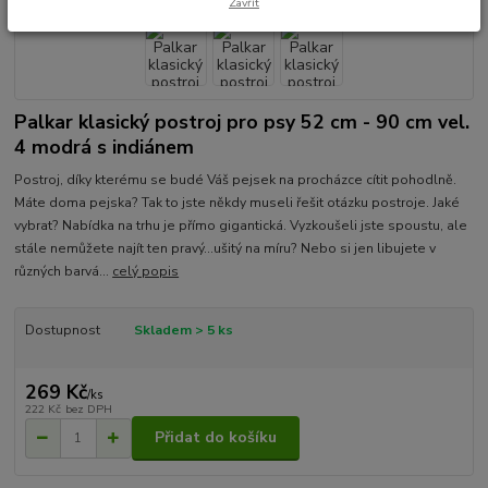
Zavřít
Palkar klasický postroj pro psy 52 cm - 90 cm vel.
4 modrá s indiánem
Postroj, díky kterému se budé Váš pejsek na procházce cítit pohodlně.
Máte doma pejska? Tak to jste někdy museli řešit otázku postroje. Jaké
vybrat? Nabídka na trhu je přímo gigantická. Vyzkoušeli jste spoustu, ale
stále nemůžete najít ten pravý...ušitý na míru? Nebo si jen libujete v
různých barvá...
celý popis
Dostupnost
Skladem > 5 ks
269 Kč
/
ks
222 Kč
bez DPH
Přidat do košíku