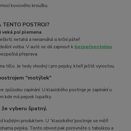
omocí kovového kroužku.
A TENTO POSTROJ?
 i veká psí plemena
.
eškrtí, netahá a nenamáhá si krční páteř.
deální volba. V autě se dá zapnout k
bezpečnostnímu
 bezpečná přeprava.
 tělo. Je tedy vhodný i pro pejsky, kteří ještě vyrostou.
 postrojem “motýlek“
ve způsobu zapínání. U klasického postroje je zapínání u
tam kde má pejsek lopatky.
, že vyberu špatný.
pod každým produktem. U “klasického
“
postroje se měří
ama pejska. Tento obvod pak porovnáte s tabulkou a