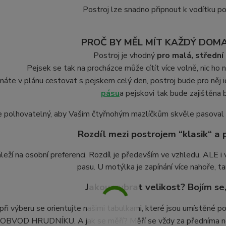
Postroj lze snadno připnout k vodítku p
PROČ BY MĚL MÍT KAŽDÝ DOM
Postroj je vhodný
pro malá, střední
Pejsek se tak na procházce může cítít více volně, nic ho n
áte v plánu cestovat s pejskem celý den, postroj bude pro něj i
pásu
a pejskovi tak bude zajištěna
e polhovatelný, aby Vašim čtyřnohým mazlíčkům skvěle pasoval na
Rozdíl mezi postrojem “klasik“ a
leží na osobní preferenci. Rozdíl je především ve vzhledu, ALE i 
pasu. U motýlka je zapínání více nahoře, 
Jakou vybrat velikost? Bojím se
při výberu se orientujte našimi tabulkami, které jsou umístěné 
BVOD HRUDNÍKU. A jak se měří? Měří se vždy za předníma noh