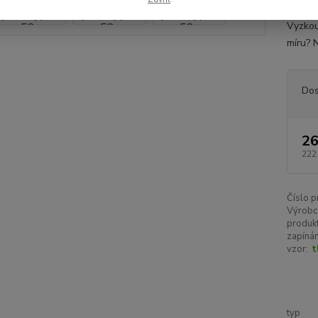
postroj
Vyzkouš
míru? N
Dos
26
222
Číslo p
Výrobc
produkt
zapínán
vzor:
t
typ