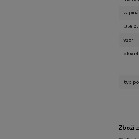
zapíná
Dle p
vzor
obvod 
typ po
Zboží 