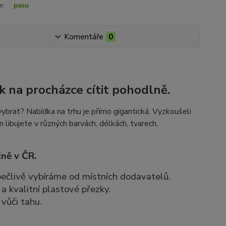
e:
pasu
Komentáře
0
k na procházce cítit pohodlně.
ybrat? Nabídka na trhu je přímo gigantická. Vyzkoušeli
n libujete v různých barvách, délkách, tvarech,
ně v ČR.
 pečlivě vybíráme od místních dodavatelů.
a kvalitní plastové přezky.
vůči tahu.