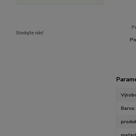
P
Sledujte nás!
Po
Param
Výrob
Barva
produ
materi