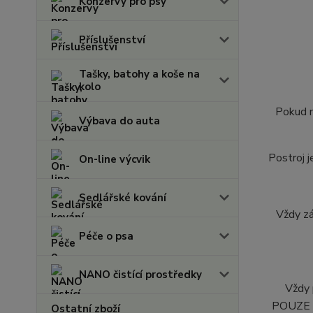
Konzervy pro psy
Příslušenství
Tašky, batohy a koše na
kolo
Pokud m
Výbava do auta
Postroj j
On-line výcvik
Sedlářské kování
Vždy zá
Péče o psa
NANO čistící prostředky
Vždy 
POUZE O
Ostatní zboží