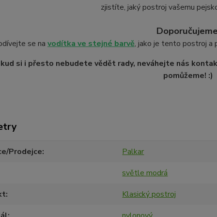
zjistíte, jaký postroj vašemu pejsk
Doporučujeme
odívejte se na
vodítka ve stejné barvě
, jako je tento postroj a
kud si i přesto nebudete vědět rady, neváhejte nás kontakt
pomůžeme! :)
etry
ce/Prodejce
Palkar
světle modrá
kt
Klasický postroj
ál
nylonový