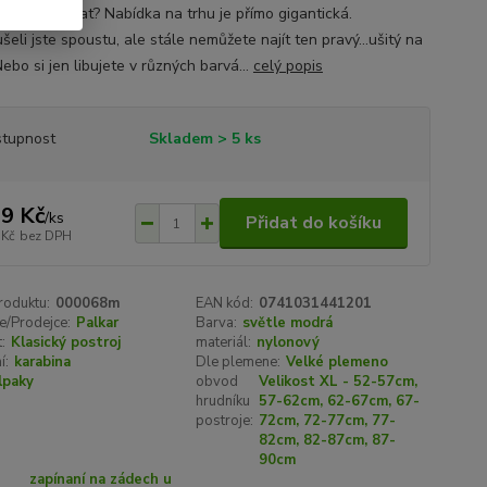
e. Jaké vybrat? Nabídka na trhu je přímo gigantická.
eli jste spoustu, ale stále nemůžete najít ten pravý...ušitý na
ebo si jen libujete v různých barvá...
celý popis
tupnost
Skladem > 5 ks
9 Kč
/
ks
Přidat do košíku
 Kč
bez DPH
roduktu:
000068m
EAN kód:
0741031441201
e/Prodejce:
Palkar
Barva:
světle modrá
:
Klasický postroj
materiál:
nylonový
í:
karabina
Dle plemene:
Velké plemeno
lpaky
obvod
Velikost XL - 52-57cm,
hrudníku
57-62cm, 62-67cm, 67-
postroje:
72cm, 72-77cm, 77-
82cm, 82-87cm, 87-
90cm
zapínaní na zádech u