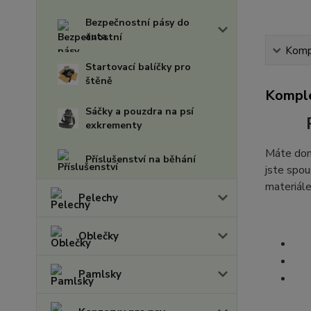
Bezpečnostní pásy do
auta
Kompl
Startovací balíčky pro
štěně
Komple
Sáčky a pouzdra na psí
exkrementy
Máte doma
Příslušenství na běhání
jste spou
materiále
Pelechy
Oblečky
Pamlsky