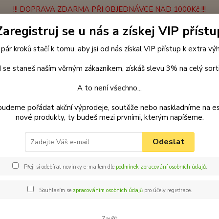
!!! DOPRAVA ZDARMA PŘI OBJEDNÁVCE NAD 1000Kč !!!
Zaregistruj se u nás a získej VIP přístu
latba
Vrácení zboží
Obchodní podmínky
Velkoobchodní spolupráce
 pár kroků stačí k tomu, aby jsi od nás získal VIP přístup k extra v
Hledat
 se staneš naším věrným zákazníkem, získáš slevu 3% na celý sort
A to není všechno...
enčení
Postroje a kšírky
Klasické postroje
Postroj klasik 4
Pa
budeme pořádat akční výprodeje, soutěže nebo naskladníme na e
apkami
nové produkty, ty budeš mezi prvními, kterým napíšeme.
ar klasický postroj pro psy 52 cm
Odeslat
le-modrá s tlapkami
Přeji si odebírat novinky e-mailem dle
podmínek zpracování osobních údajů
.
Palk
vel.
Souhlasím se
zpracováním osobních údajů
pro účely registrace.
Postro
pohodl
Zavřít