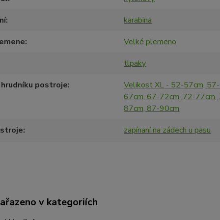
ní
karabina
lemene
Velké plemeno
tlpaky
hrudníku postroje
Velikost XL - 52-57cm, 57
67cm, 67-72cm, 72-77cm, 
87cm, 87-90cm
stroje
zapínaní na zádech u pasu
zařazeno v kategoriích