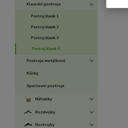
Klasické postroje
Postroj klasik 1
Postroj klasik 2
Postroj klasik 3
Postroj klasik 4
Postroje motýlkové
Kšírky
Sportovní postroje
Náhubky
Rozdvojky
Roztrojky